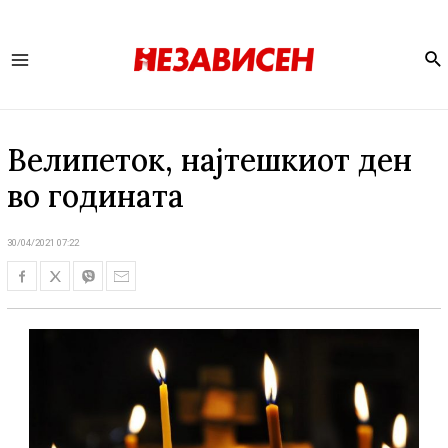
Se
Main
Menu
Велипеток, најтешкиот ден
во годината
30/04/2021 07:22