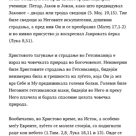
ученици: Петар, Јаков и Јован, како што предвидувал
Законот – двајца или тројца сведоци (5. Мој. 19,15). Тие
биле сведоци за Неговите искупителни, душевни
страдања, а пред нив Он и се преобразил (Матеј 17,1-2)
и во нивно присуство ја воскреснал Јаировата ќерка
(Лука 8,51).
Христовото тагување и страдање во Гетсиманија е
израз на човечката природа во Богочовекот. Неизмерни
биле Христовите страдања во Гетсиманија, бидејќи
неизмерна била и грешноста на луѓето, која Он ја зел
врз Себе и Му предизвикала големи болки. Големи биле
Неговите гетсимански маки, бидејќи во Него и преку
Него плачела и барала спасение целата човечка
природа.
Вообичаено, во Христово време, на Исток, а особено
меѓу Евреите, луѓето се молеле стоејќи, со подигнати
раце кон небото (1.Тим. 2,8; Лука 18,11 и 13). Овде се