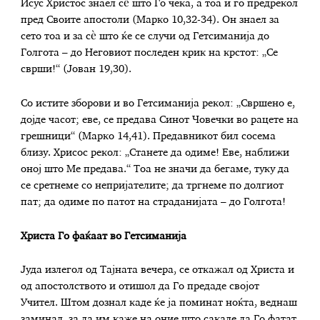
Исус Христос знаел сè што Го чека, а тоа и го предрекол
пред Своите апостоли (Марко 10,32-34). Он знаел за
сето тоа и за сè што ќе се случи од Гетсиманија до
Голгота – до Неговиот последен крик на крстот: „Се
сврши!“ (Јован 19,30).
Со истите зборови и во Гетсиманија рекол: „Свршено е,
дојде часот; еве, се предава Синот Човечки во рацете на
грешници“ (Марко 14,41). Предавникот бил сосема
близу. Хрисос рекол: „Станете да одиме! Еве, наближи
оној што Ме предава.“ Тоа не значи да бегаме, туку да
се сретнеме со непријателите; да тргнеме по долгиот
пат; да одиме по патот на страданијата – до Голгота!
Христа Го фаќаат во Гетсиманија
Јуда излегол од Тајната вечера, се откажал од Христа и
од апостолството и отишол да Го предаде својот
Учител. Штом дознал каде ќе ја поминат ноќта, веднаш
заминал, за да им каже на оние што сакале да Го фатат