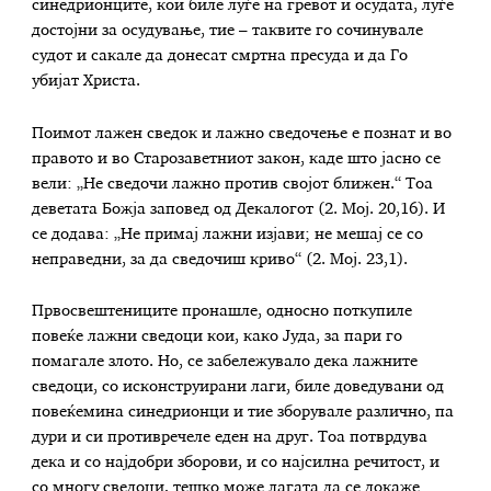
синедрионците, кои биле луѓе на гревот и осудата, луѓе
достојни за осудување, тие – таквите го сочинувале
судот и сакале да донесат смртна пресуда и да Го
убијат Христа.
Поимот лажен сведок и лажно сведочење е познат и во
правото и во Старозаветниот закон, каде што јасно се
вели: „Не сведочи лажно против својот ближен.“ Тоа
деветата Божја заповед од Декалогот (2. Мој. 20,16). И
се додава: „Не примај лажни изјави; не мешај се со
неправедни, за да сведочиш криво“ (2. Мој. 23,1).
Првосвештениците пронашле, односно поткупиле
повеќе лажни сведоци кои, како Јуда, за пари го
помагале злото. Но, се забележувало дека лажните
сведоци, со исконструирани лаги, биле доведувани од
повеќемина синедрионци и тие зборувале различно, па
дури и си противречеле еден на друг. Тоа потврдува
дека и со најдобри зборови, и со најсилна речитост, и
со многу сведоци, тешко може лагата да се докаже