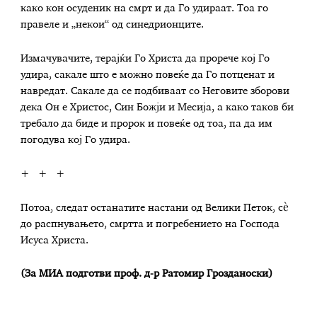
како кон осуденик на смрт и да Го удираат. Тоа го
правеле и „некои“ од синедрионците.
Измачувачите, терајќи Го Христа да прорече кој Го
удира, сакале што е можно повеќе да Го потценат и
навредат. Сакале да се подбиваат со Неговите зборови
дека Он е Христос, Син Божји и Месија, а како таков би
требало да биде и пророк и повеќе од тоа, па да им
погодува кој Го удира.
+ + +
Потоа, следат останатите настани од Велики Петок, сè
до распнувањето, смртта и погребението на Господа
Исуса Христа.
(За МИА подготви проф. д-р Ратомир Грозданоски)