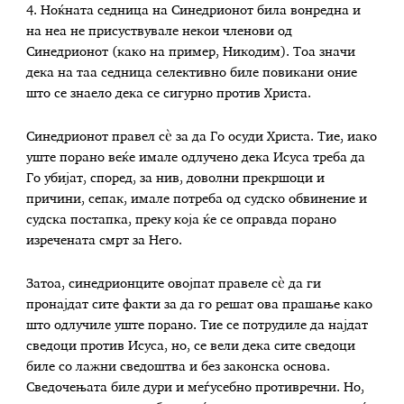
4. Ноќната седница на Синедрионот била вонредна и
на неа не присуствувале некои членови од
Синедрионот (како на пример, Никодим). Тоа значи
дека на таа седница селективно биле повикани оние
што се знаело дека се сигурно против Христа.
Синедрионот правел сè за да Го осуди Христа. Тие, иако
уште порано веќе имале одлучено дека Исуса треба да
Го убијат, според, за нив, доволни прекршоци и
причини, сепак, имале потреба од судско обвинение и
судска постапка, преку која ќе се оправда порано
изречената смрт за Него.
Затоа, синедрионците овојпат правеле сè да ги
пронајдат сите факти за да го решат ова прашање како
што одлучиле уште порано. Тие се потрудиле да најдат
сведоци против Исуса, но, се вели дека сите сведоци
биле со лажни сведоштва и без законска основа.
Сведочењата биле дури и меѓусебно противречни. Но,