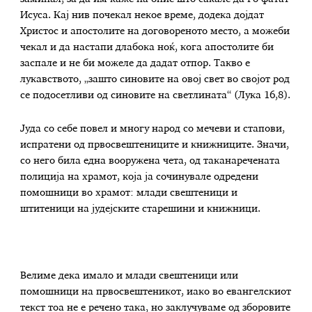
Исуса. Кај нив почекал некое време, додека дојдат
Христос и апостолите на договореното место, а можеби
чекал и да настапи длабока ноќ, кога апостолите би
заспале и не би можеле да дадат отпор. Такво е
лукавството, „зашто синовите на овој свет во својот род
се подосетливи од синовите на светлината“ (Лука 16,8).
Јуда со себе повел и многу народ со мечеви и стапови,
испратени од првосвештениците и книжниците. Значи,
со него била една вооружена чета, од таканаречената
полиција на храмот, која ја сочинувале одредени
помошници во храмот: млади свештеници и
штитеници на јудејските старешини и книжници.
Велиме дека имало и млади свештеници или
помошници на првосвештеникот, иако во евангелскиот
текст тоа не е речено така, но заклучуваме од зборовите