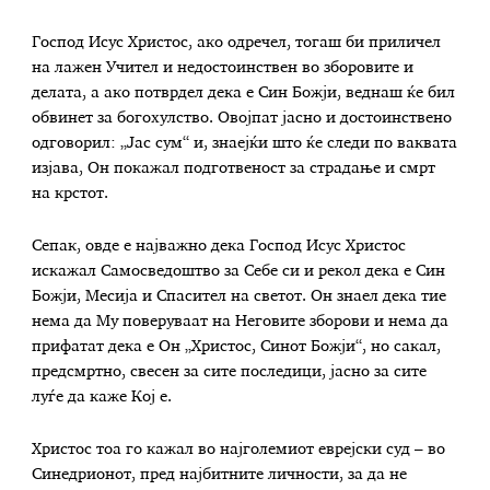
Господ Исус Христос, ако одречел, тогаш би приличел
на лажен Учител и недостоинствен во зборовите и
делата, а ако потврдел дека е Син Божји, веднаш ќе бил
обвинет за богохулство. Овојпат јасно и достоинствено
одговорил: „Јас сум“ и, знаејќи што ќе следи по ваквата
изјава, Он покажал подготвеност за страдање и смрт
на крстот.
Сепак, овде е најважно дека Господ Исус Христос
искажал Самосведоштво за Себе си и рекол дека е Син
Божји, Месија и Спасител на светот. Он знаел дека тие
нема да Му поверуваат на Неговите зборови и нема да
прифатат дека е Он „Христос, Синот Божји“, но сакал,
предсмртно, свесен за сите последици, јасно за сите
луѓе да каже Кој е.
Христос тоа го кажал во најголемиот еврејски суд – во
Синедрионот, пред најбитните личности, за да не