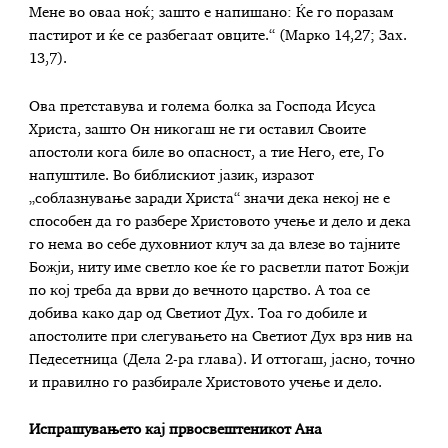
Мене во оваа ноќ; зашто е напишано: Ќе го поразам
пастирот и ќе се разбегаат овците.“ (Марко 14,27; Зах.
13,7).
Ова претставува и голема болка за Господа Исуса
Христа, зашто Он никогаш не ги оставил Своите
апостоли кога биле во опасност, а тие Него, ете, Го
напуштиле. Во библискиот јазик, изразот
„соблазнување заради Христа“ значи дека некој не е
способен да го разбере Христовото учење и дело и дека
го нема во себе духовниот клуч за да влезе во тајните
Божји, ниту име светло кое ќе го расветли патот Божји
по кој треба да врви до вечното царство. А тоа се
добива како дар од Светиот Дух. Тоа го добиле и
апостолите при слегувањето на Светиот Дух врз нив на
Педесетница (Дела 2-ра глава). И оттогаш, јасно, точно
и правилно го разбирале Христовото учење и дело.
Испрашувањето кај првосвештеникот Ана