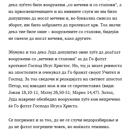
дека луѓето биле вооружени „со мечеви и со стапови“, а
на првосвештениците и на нивните слуги не им било
допуштено да носат мечеви и, во буквална смисла на
зборот, им било забрането да пролеваат крв. Тоа значи
дека тие биле оние – вооружените со стапови, бидејќи
не смееле да носат мечеви, како другите.
Збунува и тоа дека Јуда допуштил овие луѓе да доаѓаат
вооружени со „мечеви и стапови“ за да Го фатат
кроткиот Господ Исус Христос. Но, тој ја знаел ревноста
на апостолите и очекувал да Го бранат својот Учител и
Господ. За тоа сведочи и реакцијата на светиот апостол
Петар, кој извадил нож и им се спротиставил (види:
Јован 18,10-11; Матеј 26,50-51; Марко 14,47). Затоа,
Јуда навреме обезбедил вооружени луѓе кои непречено
ќе Го фатат Господа Исуса Христа.
Се погрижил и за тоа, да не се случи недоразбирање и
да не фатат погрешен човек, во ноќната темнина.