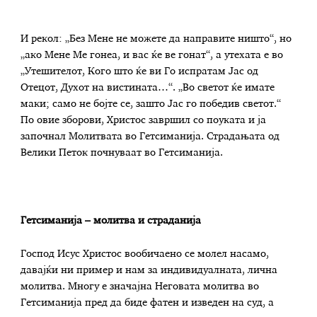
И рекол: „Без Мене не можете да направите ништо“, но
„ако Мене Ме гонеа, и вас ќе ве гонат“, а утехата е во
„Утешителот, Кого што ќе ви Го испратам Јас од
Отецот, Духот на вистината…“. „Во светот ќе имате
маки; само не бојте се, зашто Јас го победив светот.“
По овие зборови, Христос завршил со поуката и ја
започнал Молитвата во Гетсиманија. Страдањата од
Велики Петок почнуваат во Гетсиманија.
Гетсиманија – молитва и страданија
Господ Исус Христос вообичаено се молел насамо,
давајќи ни пример и нам за индивидуалната, лична
молитва. Многу е значајна Неговата молитва во
Гетсиманија пред да биде фатен и изведен на суд, а