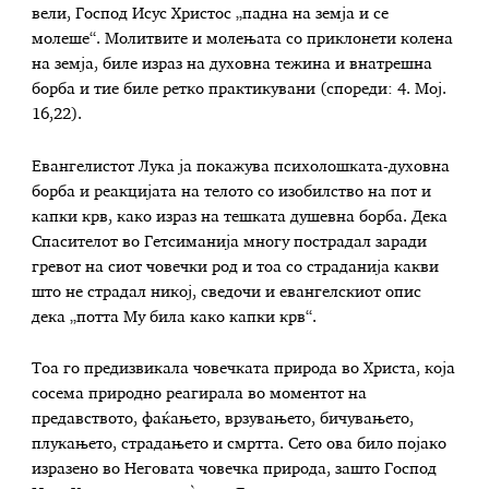
вели, Господ Исус Христос „падна на земја и се
молеше“. Молитвите и молењата со приклонети колена
на земја, биле израз на духовна тежина и внатрешна
борба и тие биле ретко практикувани (спореди: 4. Мој.
16,22).
Евангелистот Лука ја покажува психолошката-духовна
борба и реакцијата на телото со изобилство на пот и
капки крв, како израз на тешката душевна борба. Дека
Спасителот во Гетсиманија многу пострадал заради
гревот на сиот човечки род и тоа со страданија какви
што не страдал никој, сведочи и евангелскиот опис
дека „потта Му била како капки крв“.
Тоа го предизвикала човечката природа во Христа, која
сосема природно реагирала во моментот на
предавството, фаќањето, врзувањето, бичувањето,
плукањето, страдањето и смртта. Сето ова било појако
изразено во Неговата човечка природа, зашто Господ