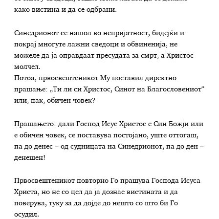
како вистина и да се одбрани.
Синедрионот се нашол во непријатност, бидејќи и
покрај многуте лажни сведоци и обвиненија, не
можеле да ја оправдаат пресудата за смрт, а Христос
молчел.
Потоа, првосвештеникот Му поставил директно
прашање: „Ти ли си Христос, Синот на Благословениот“
или, пак, обичен човек?
Прашањето: дали Господ Исус Христос е Син Божји или
е обичен човек, се поставува постојано, уште оттогаш,
па до денес – од судницата на Синедрионот, па до ден –
денешен!
Првосвештеникот повторно Го прашува Господа Исуса
Христа, но не со цел да ја дознае вистината и да
поверува, туку за да дојде до нешто со што би Го
осудил.