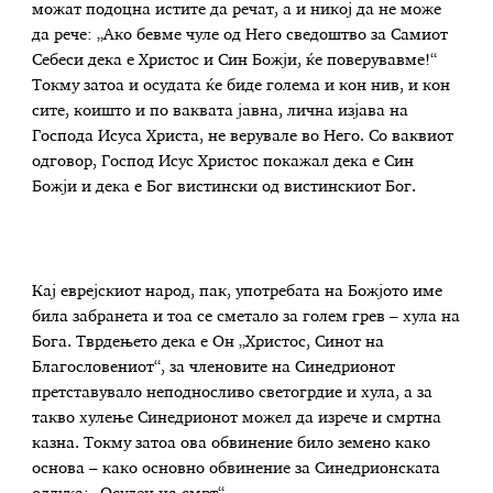
можат подоцна истите да речат, а и никој да не може
да рече: „Ако бевме чуле од Него сведоштво за Самиот
Себеси дека е Христос и Син Божји, ќе поверувавме!“
Токму затоа и осудата ќе биде голема и кон нив, и кон
сите, коишто и по ваквата јавна, лична изјава на
Господа Исуса Христа, не верувале во Него. Со ваквиот
одговор, Господ Исус Христос покажал дека е Син
Божји и дека е Бог вистински од вистинскиот Бог.
Кај еврејскиот народ, пак, употребата на Божјото име
била забранета и тоа се сметало за голем грев – хула на
Бога. Тврдењето дека е Он „Христос, Синот на
Благословениот“, за членовите на Синедрионот
претставувало неподносливо светогрдие и хула, а за
такво хулење Синедрионот можел да изрече и смртна
казна. Токму затоа ова обвинение било земено како
основа – како основно обвинение за Синедрионската