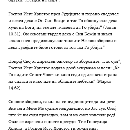
одлука: „Осуден на смрт“.
Господ Исус Христос пред Јудејците и порано сведочел
и велел дека е Он Син Божји и тие Го обвинувале дека
хули на Бога, па земале „камења да Го убијат“ (Јован
10,31). Он секогаш тврдел дека е Син Божји и знаел
каков гнев предизвикувале таквите Негови зборови и
дека Јудејците биле готови за тоа „да Го убијат“.
Покрај Својот директен одговор со зборовите: „Јас сум“,
Господ Исус Христос додава дообјаснувања и вели: „Ќе
Го видите Синот Човечки како седи од десната страна
на силата и како иде на облаците небески“ (Марко
14,62).
Со овие зборови, сакал на синедрионците да им рече: –
Вие сега Мене Ме судите неправедно, но Јас сум Оној
што ќе ви суди праведно, вам и на сиот човечки род!
Овде се изречени и двете пресуди: Тие Го осудија
Христа, а Господ Исус Христос ги осуди нив.