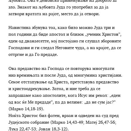
љубовта. Ова е демонско применување на доброто за
зло. Знакот на љубовта Јуда го употребил за да ја
затвори вратата на рајот, место да ја отвори.
Навистина збунува тоа, како било можно Јуда три и
пол години да биде апостол и близок „ученик Христов“,
еден од дванаесетте, кој постојано ги слушал зборовите
Господови и ги следал Неговите чуда, а на крајот, да се
оттргне и да Го предаде.
Ова предавство на Господа се повторува многупати
низ времињата и после Јуда, од многумина христијани.
Секое отстапување од Христа, претставува предавство
и христоодрекување. Затоа, и ние треба да се
запрашаме како апостолите, кога Исус им рекол: „еден
од вас ќе Ме предаде“, па да велиме: „да не сум јас?“
(Марко 14,18-19).
Ноќта Христос бил фатен, врзан и одведен на суд пред
Јудејското собрание (Марко 14,43-49; Матеј 26,47-56;
Лука 22,47-53; Јован 18,3-12).