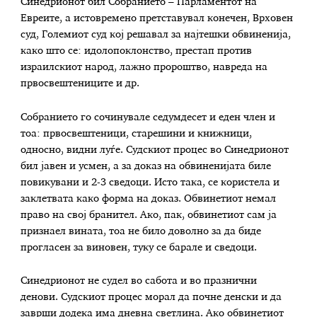
Синедрионот бил Собранието – Парламентот на
Евреите, а истовремено претставувал конечен, Врховен
суд, Големиот суд кој решавал за најтешки обвиненија,
како што се: идолопоклонство, престап против
израилскиот народ, лажно пророштво, навреда на
првосвештениците и др.
Собранието го сочинувале седумдесет и еден член и
тоа: првосвештеници, старешини и книжници,
односно, видни луѓе. Судскиот процес во Синедрионот
бил јавен и усмен, а за доказ на обвиненијата биле
повикувани и 2-3 сведоци. Исто така, се користела и
заклетвата како форма на доказ. Обвинетиот немал
право на свој бранител. Ако, пак, обвинетиот сам ја
признаел вината, тоа не било доволно за да биде
прогласен за виновен, туку се барале и сведоци.
Синедрионот не судел во сабота и во празнични
денови. Судскиот процес морал да почне денски и да
заврши додека има дневна светлина. Ако обвинетиот