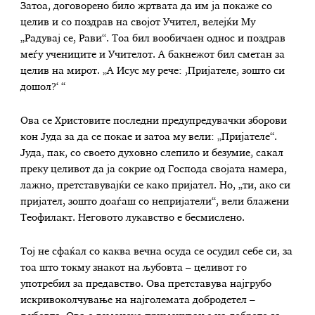
Затоа, договорено било жртвата да им ја покаже со
целив и со поздрав на својот Учител, велејќи Му
„Радувај се, Рави“. Тоа бил вообичаен однос и поздрав
меѓу учениците и Учителот. А бакнежот бил сметан за
целив на мирот. „А Исус му рече: ,Пријателе, зошто си
дошол?‘ “
Ова се Христовите последни предупредувачки зборови
кон Јуда за да се покае и затоа му вели: „Пријателе“.
Јуда, пак, со своето духовно слепило и безумие, сакал
преку целивот да ја сокрие од Господа својата намера,
лажно, претставувајќи се како пријател. Но, „ти, ако си
пријател, зошто доаѓаш со непријатели“, вели блажени
Теофилакт. Неговото лукавство е бесмислено.
Тој не сфаќал со каква вечна осуда се осудил себе си, за
тоа што токму знакот на љубовта – целивот го
употребил за предавство. Ова претставува најгрубо
искривоколчување на најголемата добродетел –