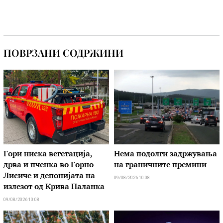
ПОВРЗАНИ СОДРЖИНИ
Гори ниска вегетација,
Нема подолги задржувања
дрва и пченка во Горно
на граничните премини
Лисиче и депонијата на
09/08/2026 10:08
излезот од Крива Паланка
09/08/2026 10:08