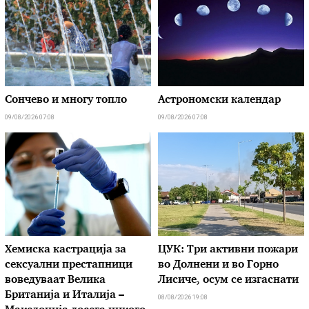
Сончево и многу топло
Астрономски календар
09/08/2026 07:08
09/08/2026 07:08
Хемиска кастрација за
ЦУК: Три активни пожари
сексуални престапници
во Долнени и во Горно
воведуваат Велика
Лисиче, осум се изгаснати
Британија и Италија –
08/08/2026 19:08