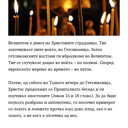
Велипеток е денот на Христовите страданија. Тие
започнуваат уште ноќта, во Гетсиманија. Затоа
гетсиманските настани ги вбројуваме во Велипеток.
Тие се случувале доцна во ноќта – по полноќ. Според
европското мерење на времето – во петок.
Патем, од собата на Тајната вечера до Гетсиманија,
Христос продолжил со Прошталната беседа и ги
поучувал апостолите (Јован 15 и 16 глава). За да биде
поуката разбрана и запометена, го посочил примерот
со лозата и лозовата прачка која дава плод, ако е на
лозата, а не кога е отсечена од неа.