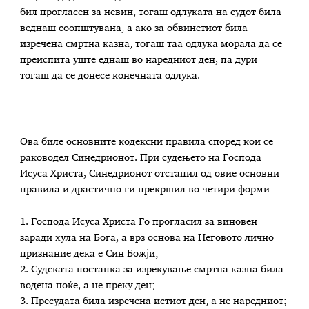
бил прогласен за невин, тогаш одлуката на судот била
веднаш соопштувана, а ако за обвинетиот била
изречена смртна казна, тогаш таа одлука морала да се
преиспита уште еднаш во наредниот ден, па дури
тогаш да се донесе конечната одлука.
Ова биле основните кодексни правила според кои се
раководел Синедрионот. При судењето на Господа
Исуса Христа, Синедрионот отстапил од овие основни
правила и драстично ги прекршил во четири форми:
1. Господа Исуса Христа Го прогласил за виновен
заради хула на Бога, а врз основа на Неговото лично
признание дека е Син Божји;
2. Судската постапка за изрекување смртна казна била
водена ноќе, а не преку ден;
3. Пресудата била изречена истиот ден, а не наредниот;