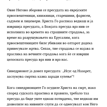
Овие Негово зборови се пресудата на еврејските
првосвештеници, книжници, старешини, фарисеи,
садукеи и лицемери. Христа Го распнаа веднаш и ја
извршија пресудата, а Божјата пресуда врз нив се
исполнила во времето на страшните страдања, за
време на разрушувањето на Ерусалим, кога
првосвештениците биле убивани во олтарот додека
принесувале жртва. Сепак, тие страдања се најава и
праслика на вечните страдања кога ќе се изврши
целосната пресуда врз нив и врз нас.
Синедрионот ја донел пресудата: „Исус од Назарет,
заслужува смртна казна заради хулење“!
Кога синедрионците Го осудиле Христа на смрт, иако
според судската практика и правило, требало таа
пресуда да биде уште еднаш потврдена, тие веднаш им
дозволиле на нивните слуги да се однесуваат кон Него