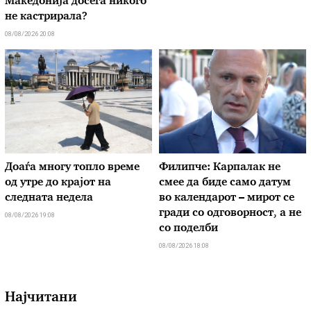
Македонија досега никого
не кастрирала?
08/08/2026 20:08
Доаѓа многу топло време
Филипче: Карпалак не
од утре до крајот на
смее да биде само датум
следната недела
во календарот – мирот се
гради со одговорност, а не
08/08/2026 19:08
со поделби
08/08/2026 18:08
Најчитани