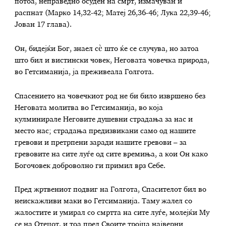
потоа, неправедно осуден на смрт, измачуван и
распнат (Марко 14,32-42; Матеј 26,36-46; Лука 22,39-46;
Јован 17 глава).
Он, бидејќи Бог, знаел сè што ќе се случува, но затоа
што бил и вистински човек, Неговата човечка природа,
во Гетсиманија, ја преживеала Голгота.
Спасението на човечкиот род не би било извршено без
Неговата молитва во Гетсиманија, во која
кулминирале Неговите душевни страдања за нас и
место нас; страдања предизвикани само од нашите
гревови и претрпени заради нашите гревови – за
гревовите на сите луѓе од сите времиња, а кои Он како
Богочовек доброволно ги примил врз Себе.
Пред жртвениот подвиг на Голгота, Спасителот бил во
неискажливи маки во Гетсиманија. Таму жалел со
жалостите и умирал со смртта на сите луѓе, молејќи Му
се на Отецот, и тоа пред Своите тројца најверни