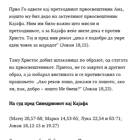
Прво Го одвеле кај претходниот првосвештеник Ана,
којшто му бил дедо на актуелниот првосвештеник
Кајафа. Ним им било важно што мисли и
претходникот, а за Кајафа веќе знеле дека е против
Христа. Тој и пред нив рекол „дека е подобро да умре
еден човек за народот“ (Јован 18,15).
Таму Христос добил шлаканица по образот, од слугата
на првосвештеникот. Притоа, не го завртел и другиот
образ, а ја побарал вистината и се противставил со
прашањето: „Ако реков лошо, докажи го лошото; ако
ли, пак, добро – зошто Ме биеш?“ (Јован 18,23).
На суд пред Синедрионот кај Кајафа
(Матеј 26,57-68; Марко 14,53-65; Лука 22,54 и 63-71;
Јован 18,12-15 и 19.27)