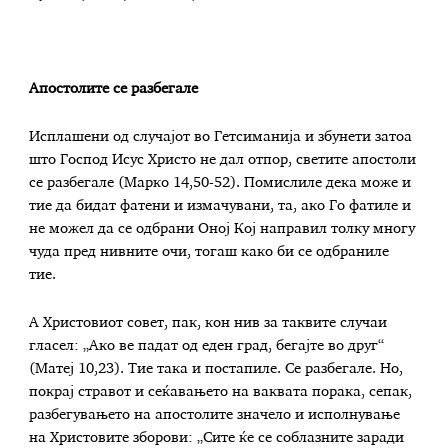
Апостолите се разбегале
Исплашени од случајот во Гетсиманија и збунети затоа
што Господ Исус Христо не дал отпор, светите апостоли
се разбегале (Марко 14,50-52). Помислиле дека може и
тие да бидат фатени и измачувани, та, ако Го фатиле и
не можел да се одбрани Оној Кој направил толку многу
чуда пред нивните очи, тогаш како би се одбраниле
тие.
А Христовиот совет, пак, кон нив за таквите случаи
гласел: „Ако ве падат од еден град, бегајте во друг“
(Матеј 10,23). Тие така и постапиле. Се разбегале. Но,
покрај стравот и сеќавањето на ваквата порака, сепак,
разбегувањето на апостолите значело и исполнување
на Христовите зборови: „Сите ќе се соблазните заради