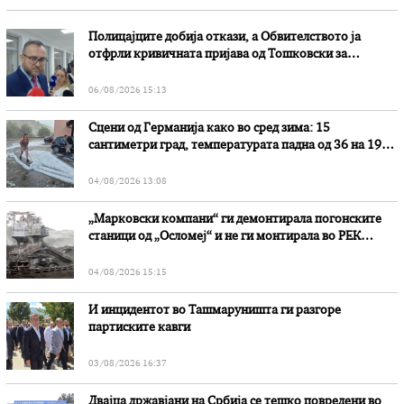
Полицајците добија откази, а Обвителството ја
отфрли кривичната пријава од Тошковски за
наводни злоупотреби
06/08/2026 15:13
Сцени од Германија како во сред зима: 15
сантиметри град, температурата падна од 36 на 19
степени
04/08/2026 13:08
„Марковски компани“ ги демонтирала погонските
станици од „Осломеј“ и не ги монтирала во РЕК
„Битола“, стои во вештачењето на обвинителството
04/08/2026 15:15
И инцидентот во Ташмаруништa ги разгоре
партиските кавги
03/08/2026 16:37
Двајца државјани на Србија се тешко повредени во