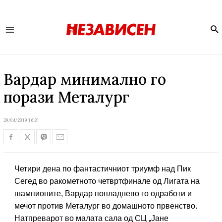
Se
Main
Menu
Вардар минимално го
порази Металург
29/04/2019 16:21
Четири дена по фантастичниот триумф над Пик
Сегед во ракометното четвртфинале од Лигата на
шампионите, Вардар попладнево го одработи и
мечот против Металург во домашното првенство.
Натпреварот во малата сала од СЦ „Јане