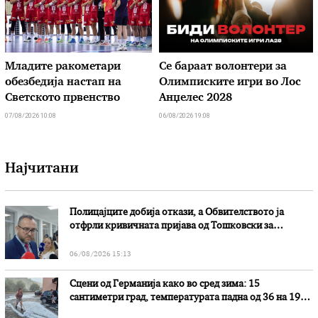
Младите ракометари
Се бараат волонтери за
обезбедија настап на
Олимписките игри во Лос
Светското првенство
Анџелес 2028
07/08/2026 10:08
06/08/2026 19:08
Најчитани
Полицајците добија откази, а Обвителството ја
отфрли кривичната пријава од Тошковски за
наводни злоупотреби
06/08/2026 15:13
Сцени од Германија како во сред зима: 15
сантиметри град, температурата падна од 36 на 19
степени