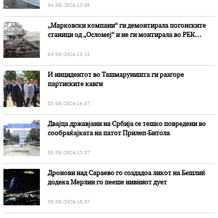
04/08/2026 13:08
„Марковски компани“ ги демонтирала погонските
станици од „Осломеј“ и не ги монтирала во РЕК
„Битола“, стои во вештачењето на обвинителството
04/08/2026 15:15
И инцидентот во Ташмаруништa ги разгоре
партиските кавги
03/08/2026 16:37
Двајца државјани на Србија се тешко повредени во
сообраќајката на патот Прилеп-Битола
05/08/2026 13:37
Дронови над Сараево го создадоа ликот на Бешлиќ
додека Мерлин го пееше нивниот дует
03/08/2026 18:37