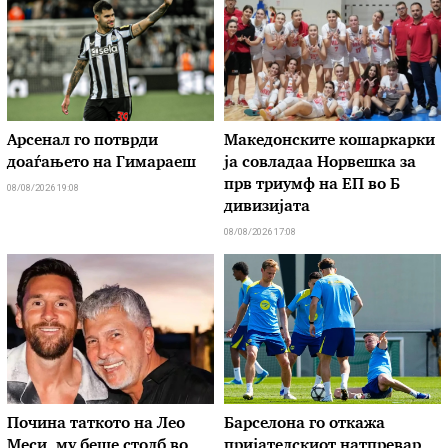
Арсенал го потврди
Македонските кошаркарки
доаѓањето на Гимараеш
ја совладаа Норвешка за
прв триумф на ЕП во Б
08/08/2026 19:08
дивизијата
08/08/2026 17:08
Почина таткото на Лео
Барселона го откажа
Меси, му беше столб во
пријателскиот натпревар