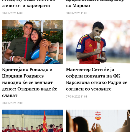
животот и кариерата
во Мароко
08/08/2026 14:08
08/08/2026 11:08
Кристијано Роналдо и
Манчестер Сити ќе ја
Џорџина Родригез
отфрли понудата на ФК
наводно ќе се венчаат
Барселона откако Родри се
денес: Откриено каде ќе
согласи со условите
слават
07/08/2026 11:08
08/08/2026 09:08