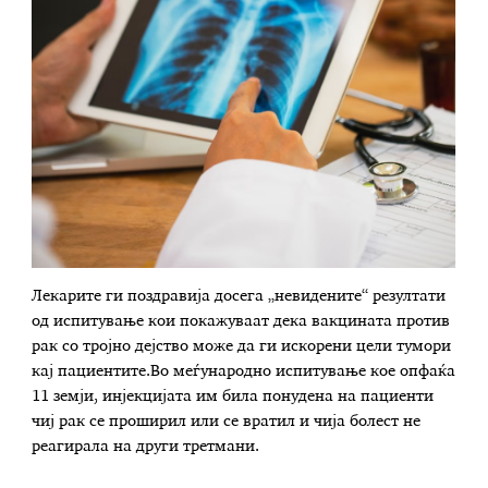
Лекарите ги поздравија досега „невидените“ резултати
од испитување кои покажуваат дека вакцината против
рак со тројно дејство може да ги искорени цели тумори
кај пациентите.Во меѓународно испитување кое опфаќа
11 земји, инјекцијата им била понудена на пациенти
чиј рак се проширил или се вратил и чија болест не
реагирала на други третмани.