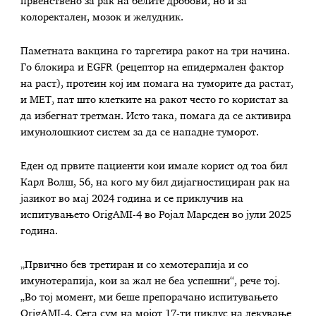
првенствено за рак на белите дробови, но и за
колоректален, мозок и желудник.
Паметната вакцина го таргетира ракот на три начина.
Го блокира и EGFR (рецептор на епидермален фактор
на раст), протеин кој им помага на туморите да растат,
и MET, пат што клетките на ракот често го користат за
да избегнат третман. Исто така, помага да се активира
имунолошкиот систем за да се нападне туморот.
Еден од првите пациенти кои имале корист од тоа бил
Карл Волш, 56, на кого му бил дијагностициран рак на
јазикот во мај 2024 година и се приклучив на
испитувањето OrigAMI-4 во Ројал Марсден во јули 2025
година.
„Првично бев третиран и со хемотерапија и со
имунотерапија, кои за жал не беа успешни“, рече тој.
„Во тој момент, ми беше препорачано испитувањето
OrigAMI-4. Сега сум на мојот 17-ти циклус на лекување