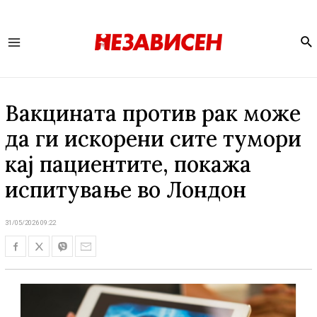
Se
Main
Menu
Вакцината против рак може
да ги искорени сите тумори
кај пациентите, покажа
испитување во Лондон
31/05/2026 09:22