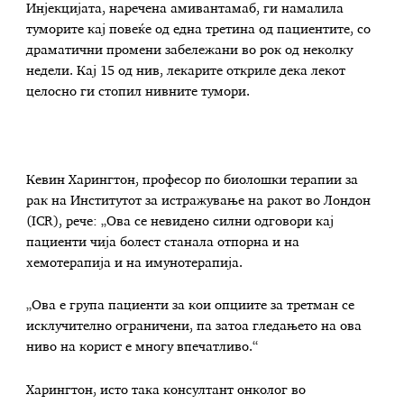
Инјекцијата, наречена амивантамаб, ги намалила
туморите кај повеќе од една третина од пациентите, со
драматични промени забележани во рок од неколку
недели. Кај 15 од нив, лекарите откриле дека лекот
целосно ги стопил нивните тумори.
Кевин Харингтон, професор по биолошки терапии за
рак на Институтот за истражување на ракот во Лондон
(ICR), рече: „Ова се невидено силни одговори кај
пациенти чија болест станала отпорна и на
хемотерапија и на имунотерапија.
„Ова е група пациенти за кои опциите за третман се
исклучително ограничени, па затоа гледањето на ова
ниво на корист е многу впечатливо.“
Харингтон, исто така консултант онколог во