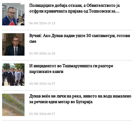
Полицајците добија откази, а Обвителството ја
отфрли кривичната пријава од Тошковски за
наводни злоупотреби
06/08/2026 15:13
Вучиќ: Ако Дунав падне уште 30 сантиметри, готови
сме
01/08/2026 16:28
И инцидентот во Ташмаруништa ги разгоре
партиските кавги
03/08/2026 16:37
Дунав веќе не личи на река, нивото на вода намалено
за речиси еден метар во Бугарија
02/08/2026 08:57