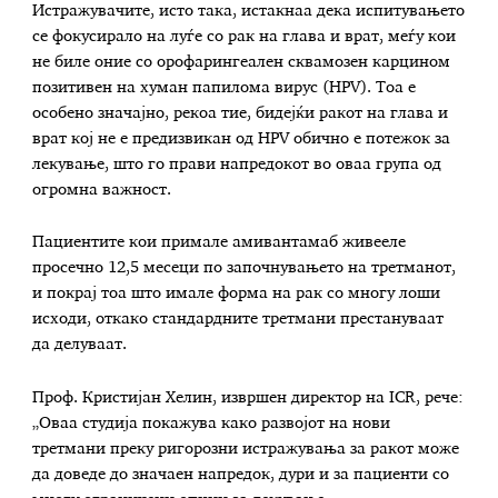
Истражувачите, исто така, истакнаа дека испитувањето
се фокусирало на луѓе со рак на глава и врат, меѓу кои
не биле оние со орофарингеален сквамозен карцином
позитивен на хуман папилома вирус (HPV). Тоа е
особено значајно, рекоа тие, бидејќи ракот на глава и
врат кој не е предизвикан од HPV обично е потежок за
лекување, што го прави напредокот во оваа група од
огромна важност.
Пациентите кои примале амивантамаб живееле
просечно 12,5 месеци по започнувањето на третманот,
и покрај тоа што имале форма на рак со многу лоши
исходи, откако стандардните третмани престануваат
да делуваат.
Проф. Кристијан Хелин, извршен директор на ICR, рече:
„Оваа студија покажува како развојот на нови
третмани преку ригорозни истражувања за ракот може
да доведе до значаен напредок, дури и за пациенти со