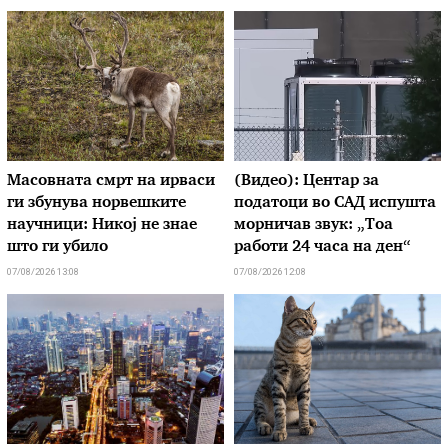
Масовната смрт на ирваси
(Видео): Центар за
ги збунува норвешките
податоци во САД испушта
научници: Никој не знае
морничав звук: „Тоа
што ги убило
работи 24 часа на ден“
07/08/2026 13:08
07/08/2026 12:08