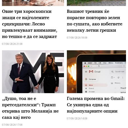
Овие три хороскопски
Вашиот тревник ќе
знаци се најголемите
порасне повторно зелен
срцекршачи: Лесно
по сушата, ако избегнете
привлекуваат внимание,
неколку летни грешки
но тешко е да се задржат
07/08/2026 18:08
07/08/2026 21:08
„Душо, тоа не е
Голема промена во Gmail:
претседателски“: Трамп
Се укинува една од
открива што Меланија не
најпопуларните опции
сака кај него
07/08/2026 14:08
07/08/2026 17:08