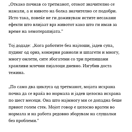
„Откако почнав со третманот, отокот значително се
намали, а и нивото на болка значително се подобри.
Исто така, повеќе не ги доживувам истите несакани
ефекти што влијаат врз животот како што ги имав за
време на хемотерапијата.“
Тој додаде: „Кога работите беа најлоши, јадев супа,
пудинг од ориз, конзерви равиоли и шпагети и многу,
многу омлети, сите збогатени со три препишани
хранливи млечни пијалоци дневно. Изгубив доста
тежина.
„По само два циклуса од третманот, мојата исхрана
почна да се враќа во нормала и јадев целосна исхрана
по шест месеци. Она што најмногу ми се допадна беше
првиот голем стек. Мојот говор е целосно вратен во
нормала и на работа редовно зборувам на слушалки
без проблеми.“