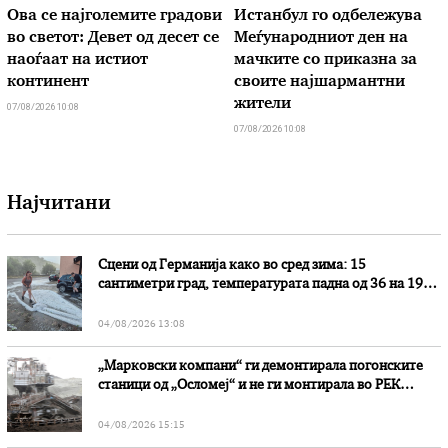
Ова се најголемите градови
Истанбул го одбележува
во светот: Девет од десет се
Меѓународниот ден на
наоѓаат на истиот
мачките со приказна за
континент
своите најшармантни
жители
07/08/2026 10:08
07/08/2026 10:08
Најчитани
Сцени од Германија како во сред зима: 15
сантиметри град, температурата падна од 36 на 19
степени
04/08/2026 13:08
„Марковски компани“ ги демонтирала погонските
станици од „Осломеј“ и не ги монтирала во РЕК
„Битола“, стои во вештачењето на обвинителството
04/08/2026 15:15