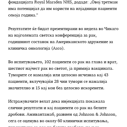
фондацијата Royal Marsden NHS, додаде: „Овој третман
има потенцијал да им користи на илјадници пациенти
секоја година.“
Резултатите ќе бидат презентирани во недела во Чикаго
на најголемата светска конференција за рак,
годишниот состанок на Американското здружение за
клиничка онкологија (Asco).
Во испитувањето, 102 пациенти со рак на глава и врат,
шестиот најчест рак во светот, ја примија вакцината.
Туморите се намалија или целосно исчезнаа кај 43
пациенти, вклучувајќи 28 чии тумори се намалија
значително и 15 кај кои беа целосно искоренети.
Истражувачите велат дека инјекцијата покажала
слични резултати и кај пациенти со рак на белите
дробови. Амивантамаб, развиен од Johnson & Johnson,
сега се оценува во околу 60 клинички испитувања,