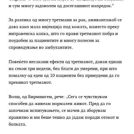
и сум многу задоволен од досегашниот напредок.“
За разлика од многу третмани за рак, амивантамаб се
дава како мала инјекција под кожата, наместо преку
интравенска капка, што го прави третманот побрз и
поудобен за пациентите и многу полесен за
спроведување во амбулантите.
Повеќето несакани ефекти од третманот, даван еднаш
на секои три недели, беа благи до умерени, при што
помалку од еден од 10 пациенти беа принудени да го
прекинат третманот.
Волш, од Бирмингем, рече: „Сега се чувствувам
способен да живеам нормален живот. Пред да го
започнам испитувањето, се мачев да зборувам
правилно и ми беше тешко да јадам поради отокот и
болката.