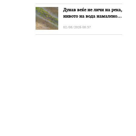
Дунав веќе не личи на река,
нивото на вода намалено
за речиси еден метар во
02/08/2026 08:57
Бугарија