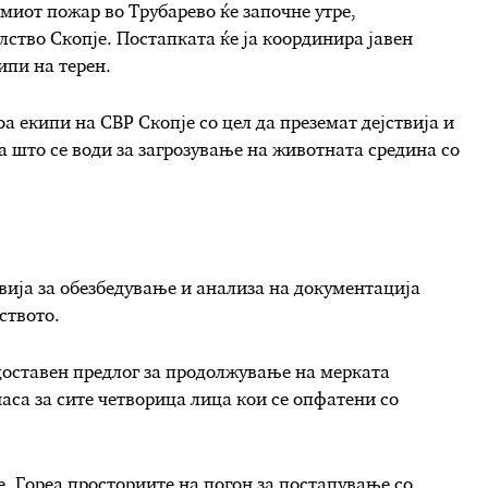
емиот пожар во Трубарево ќе започне утре,
ство Скопје. Постапката ќе ја координира јавен
ипи на терен.
оа екипи на СВР Скопје со цел да преземат дејствија и
а што се води за загрозување на животната средина со
твија за обезбедување и анализа на документација
ството.
доставен предлог за продолжување на мерката
аса за сите четворица лица кои се опфатени со
е. Гореа просториите на погон за постапување со