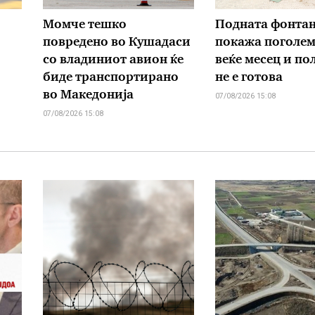
Момче тешко
Подната фонтан
повредено во Кушадаси
покажа поголем 
со владиниот авион ќе
веќе месец и пол
биде транспортирано
не е готова
во Македонија
07/08/2026 15:08
07/08/2026 15:08