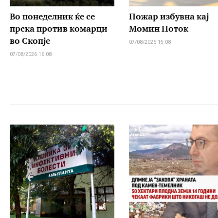
Во понеделник ќе се
Пожар избувна кај
прска против комарци
Момин Поток
во Скопје
07/08/2026 15:08
07/08/2026 16:08