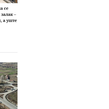
а се
залак –
, а уште