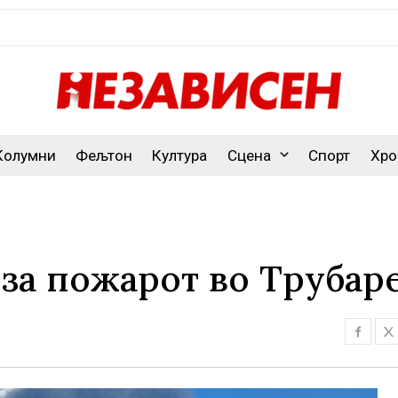
Колумни
Фељтон
Култура
Сцена
Спорт
Хро
 за пожарот во Трубар