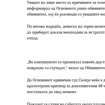
Увидот на лице место за причините за гол
информираа од Основното јавно обвинител
обвинител, кој ќе раководи со увидните ек
По негова наредба, денеска на терен излег
да приберат докази неопходни за истрагат
отпад.
„Во континуитет се преземаат повеќе дејс
поврзана со случајот,“ велат од Обвинител
До Основниот кривичен суд Скопје веќе е 
краткотраен притвор за дополнителни 48 ч
постапката до овој момент.
Пожарот се случи во саботата околу пладн