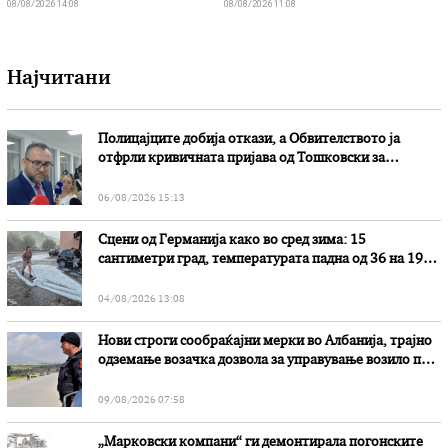
08/08/2026 14:08
08/08/2026 11:08
Најчитани
Полицајците добија откази, а Обвителството ја
отфрли кривичната пријава од Тошковски за
наводни злоупотреби
06/08/2026 15:13
Сцени од Германија како во сред зима: 15
сантиметри град, температурата падна од 36 на 19
степени
04/08/2026 13:08
Нови строги сообраќајни мерки во Aлбанија, трајно
одземање возачка дозвола за управување возило под
дејство на алкохол и големи парични казни
09/08/2026 07:58
„Марковски компани“ ги демонтирала погонските