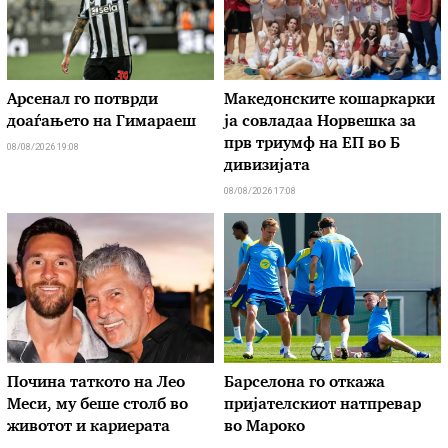
Арсенал го потврди
Македонските кошаркарки
доаѓањето на Гимараеш
ја совладаа Норвешка за
прв триумф на ЕП во Б
08/08/2026 19:08
дивизијата
08/08/2026 17:08
Почина таткото на Лео
Барселона го откажа
Меси, му беше столб во
пријателскиот натпревар
животот и кариерата
во Мароко