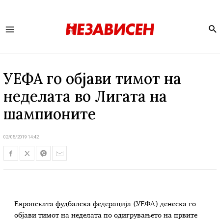
Se
Main
Menu
УЕФА го објави тимот на
неделата во Лигата на
шампионите
02/05/2019 14:42
Европската фудбалска федерација (УЕФА) денеска го
објави тимот на неделата по одигрувањето на првите