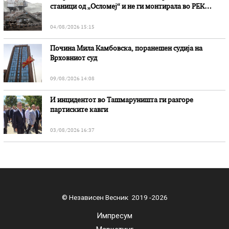
станици од „Осломеј“ и не ги монтирала во РЕК
„Битола“, стои во вештачењето на обвинителството
04/08/2026 15:15
Почина Мила Камбовска, поранешен судија на
Врховниот суд
09/08/2026 14:08
И инцидентот во Ташмаруништa ги разгоре
партиските кавги
03/08/2026 16:37
© Независен Весник 2019 -2026
Импресум