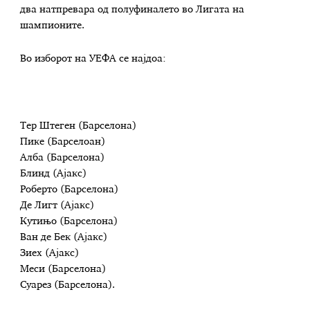
два натпревара од полуфиналето во Лигата на
шампионите.
Во изборот на УЕФА се најдоа:
Тер Штеген (Барселона)
Пике (Барселоан)
Алба (Барселона)
Блинд (Ајакс)
Роберто (Барселона)
Де Лигт (Ајакс)
Кутињо (Барселона)
Ван де Бек (Ајакс)
Зиех (Ајакс)
Меси (Барселона)
Суарез (Барселона).