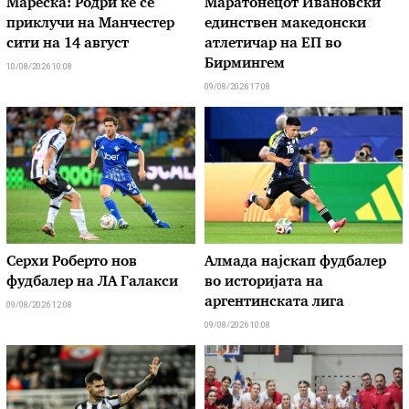
Мареска: Родри ќе се
Маратонецот Ивановски
приклучи на Манчестер
единствен македонски
сити на 14 август
атлетичар на ЕП во
Бирмингем
10/08/2026 10:08
09/08/2026 17:08
Серхи Роберто нов
Алмада најскап фудбалер
фудбалер на ЛА Галакси
во историјата на
аргентинската лига
09/08/2026 12:08
09/08/2026 10:08