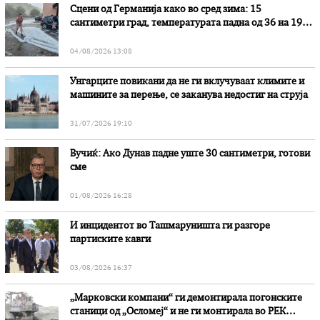
Сцени од Германија како во сред зима: 15
сантиметри град, температурата падна од 36 на 19
степени
04/08/2026 13:08
Унгарците повикани да не ги вклучуваат климите и
машините за перење, се заканува недостиг на струја
31/07/2026 19:10
Вучиќ: Ако Дунав падне уште 30 сантиметри, готови
сме
01/08/2026 16:28
И инцидентот во Ташмаруништa ги разгоре
партиските кавги
03/08/2026 16:37
„Марковски компани“ ги демонтирала погонските
станици од „Осломеј“ и не ги монтирала во РЕК