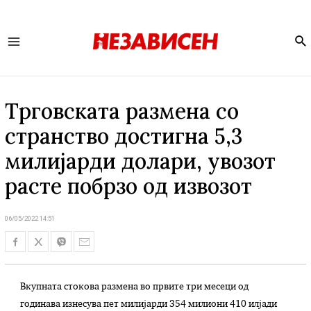
Se
Main
Menu
Трговската размена со
странство достигна 5,3
милијарди долари, увозот
расте побрзо од извозот
06/05/2022 14:51
Вкупната стокова размена во првите три месеци од
годинава изнесува пет милијарди 354 милиони 410 илјади