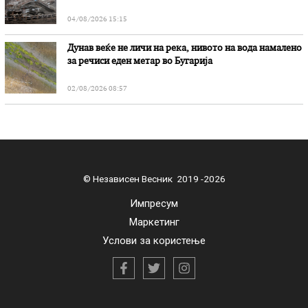
„Битола“, стои во вештачењето на обвинителството
04/08/2026 15:15
Дунав веќе не личи на река, нивото на вода намалено
за речиси еден метар во Бугарија
02/08/2026 08:57
© Независен Весник 2019 -2026
Импресум
Маркетинг
Услови за користење