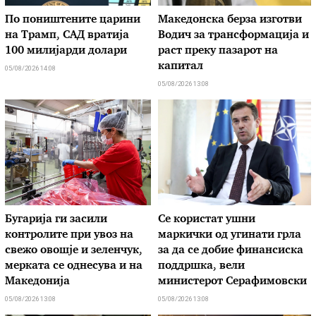
По поништените царини
Македонска берза изготви
на Трамп, САД вратија
Водич за трансформација и
100 милијарди долари
раст преку пазарот на
капитал
05/08/2026 14:08
05/08/2026 13:08
Бугарија ги засили
Се користат ушни
контролите при увоз на
маркички од угинати грла
свежо овошје и зеленчук,
за да се добие финансиска
мерката се однесува и на
поддршка, вели
Македонија
министерот Серафимовски
05/08/2026 13:08
05/08/2026 13:08