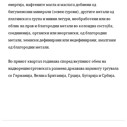
енергија, нафтените масла и маслата добиени од
битуменозни минерали (освен сурови), другите метали од
платинската група и нивни легури, необработени или во
облик на прав и благородни метали во колоидна состојба;
соединенија, органски или неоргански, од благородни
метали, хемиски дефинирани или недефинирани; амалгами
од благородни метали.
Во првиот квартал годинава според вкупниот обем на
надворешнотрговската размена државава најмногу тргувала
со Германија, Велика Британија, Грција, Бугарија и Србија.