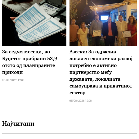
За седум месеци, во
Азески: За одржлив
Буџетот прибрани 53,9
локален економски развој
отсто од планираните
потребно е активно
приходи
партнерство меѓу
државата, локалната
05/08/2026 12:08
самоуправа и приватниот
сектор
05/08/2026 12:08
Најчитани