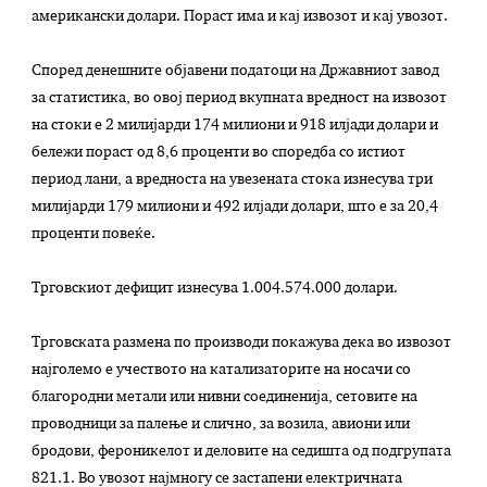
американски долари. Пораст има и кај извозот и кај увозот.
Според денешните објавени податоци на Државниот завод
за статистика, во овој период вкупната вредност на извозот
на стоки е 2 милијарди 174 милиони и 918 илјади долари и
бележи пораст од 8,6 проценти во споредба со истиот
период лани, а вредноста на увeзената стока изнесува три
милијарди 179 милиони и 492 илјади долари, што е за 20,4
проценти повеќе.
Трговскиот дефицит изнесува 1.004.574.000 долари.
Трговската размена по производи покажува дека во извозот
најголемо е учеството на катализаторите на носачи со
благородни метали или нивни соединенија, сетовите на
проводници за палење и слично, за возила, авиони или
бродови, фероникелот и деловите на седишта од подгрупата
821.1. Во увозот најмногу се застапени електричната