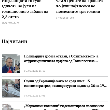
Инфлацијата го губи
ФАО: Цените на храната
здивот? Во јули на
во јули највисоки во
годишно ниво забави на
последните три години
2,3 отсто
07/08/2026 13:08
07/08/2026 14:08
Најчитани
Полицајците добија откази, а Обвителството ја
отфрли кривичната пријава од Тошковски за
наводни злоупотреби
06/08/2026 15:13
Сцени од Германија како во сред зима: 15
сантиметри град, температурата падна од 36 на 19
степени
04/08/2026 13:08
„Марковски компани“ ги демонтирала погонските