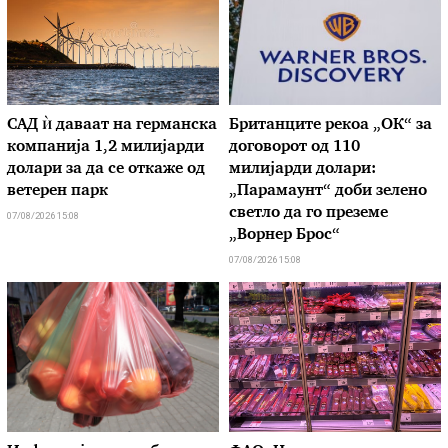
САД ѝ даваат на германска
Британците рекоа „ОК“ за
компанија 1,2 милијарди
договорот од 110
долари за да се откаже од
милијарди долари:
ветерен парк
„Парамаунт“ доби зелено
светло да го преземе
07/08/2026 15:08
„Ворнер Брос“
07/08/2026 15:08