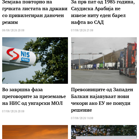
Земјава повторно на
За прв пат од 1985 година,
грчката листата на држави
Саудиска Арабија не
со привилегиран даночен
извезе ниту еден барел
режим
нафта во САД
08/08/2026 20:08
07/08/2026 21:08
Во завршна фаза
Превозниците од Западен
преговорите за преземање
Балкан најавуваат нови
на НИС од унгарски МОЛ
чекори ако ЕУ не понуди
решение
07/08/2026 20:08
07/08/2026 16:08