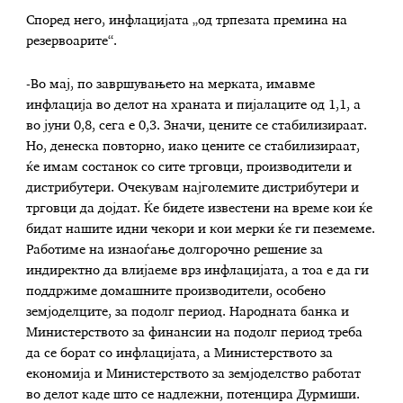
Според него, инфлацијата „од трпезата премина на
резервоарите“.
-Во мај, по завршувањето на мерката, имавме
инфлација во делот на храната и пијалаците од 1,1, а
во јуни 0,8, сега е 0,3. Значи, цените се стабилизираат.
Но, денеска повторно, иако цените се стабилизираат,
ќе имам состанок со сите трговци, производители и
дистрибутери. Очекувам најголемите дистрибутери и
трговци да дојдат. Ќе бидете известени на време кои ќе
бидат нашите идни чекори и кои мерки ќе ги пеземеме.
Работиме на изнаоѓање долгорочно решение за
индиректно да влијаеме врз инфлацијата, а тоа е да ги
поддржиме домашните производители, особено
земјоделците, за подолг период. Народната банка и
Министерството за финансии на подолг период треба
да се борат со инфлацијата, а Министерството за
економија и Министерството за земјоделство работат
во делот каде што се надлежни, потенцира Дурмиши.