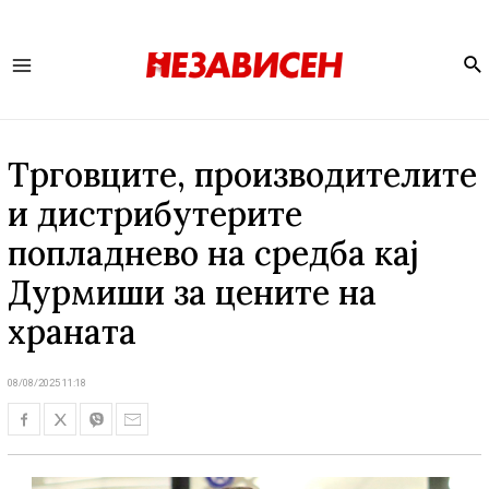
Se
Main
Menu
Трговците, производителите
и дистрибутерите
попладнево на средба кај
Дурмиши за цените на
храната
08/08/2025 11:18