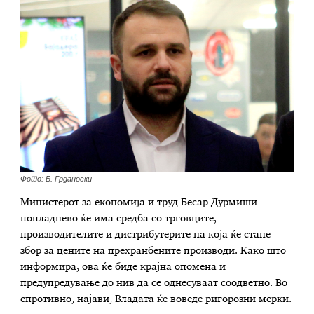
Фото: Б. Грданоски
Министерот за економија и труд Бесар Дурмиши
попладнево ќе има средба со трговците,
производителите и дистрибутерите на која ќе стане
збор за цените на прехранбените производи. Како што
информира, ова ќе биде крајна опомена и
предупредување до нив да се однесуваат соодветно. Во
спротивно, најави, Владата ќе воведе ригорозни мерки.