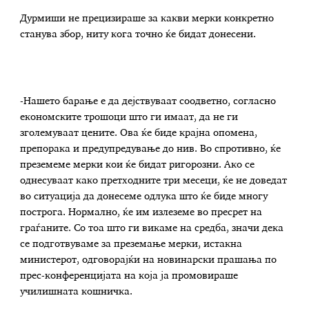
Дурмиши не прецизираше за какви мерки конкретно
станува збор, ниту кога точно ќе бидат донесени.
-Нашето барање е да дејствуваат соодветно, согласно
економските трошоци што ги имаат, да не ги
зголемуваат цените. Ова ќе биде крајна опомена,
препорака и предупредување до нив. Во спротивно, ќе
преземеме мерки кои ќе бидат ригорозни. Ако се
однесуваат како претходните три месеци, ќе не доведат
во ситуација да донесеме одлука што ќе биде многу
построга. Нормално, ќе им излеземе во пресрет на
граѓаните. Со тоа што ги викаме на средба, значи дека
се подготвуваме за преземање мерки, истакна
министерот, одговорајќи на новинарски прашања по
прес-конференцијата на која ја промовираше
училишната кошничка.