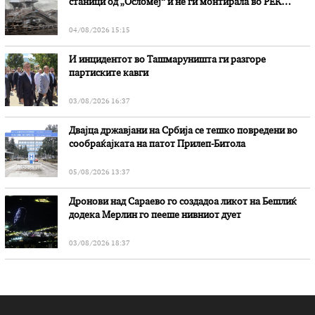
станици од „Осломеј“ и не ги монтирала во РЕК
„Битола“, стои во вештачењето на обвинителството
04/08/2026 15:15
И инцидентот во Ташмаруништa ги разгоре
партиските кавги
03/08/2026 16:37
Двајца државјани на Србија се тешко повредени во
сообраќајката на патот Прилеп-Битола
05/08/2026 13:37
Дронови над Сараево го создадоа ликот на Бешлиќ
додека Мерлин го пееше нивниот дует
03/08/2026 18:37