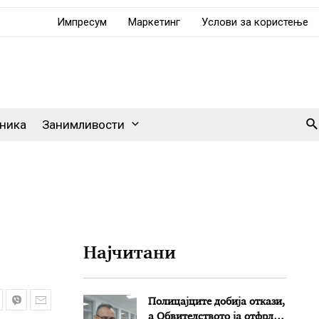
Импресум
Маркетинг
Услови за користење
Se
ника
Занимливости
Најчитани
Полицајците добија откази,
а Обвителството ја отфрли