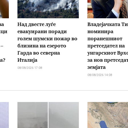
за
Над двесте луѓе
Владејачката Ти
ици
евакуирани поради
номинира
голем шумски пожар во
поранешниот
 –
близина на езерото
претседател на
Гарда во северна
унгарскиот Врх
а?
Италија
за нов претседа
земјата
08/08/2026 17:08
08/08/2026 14:08