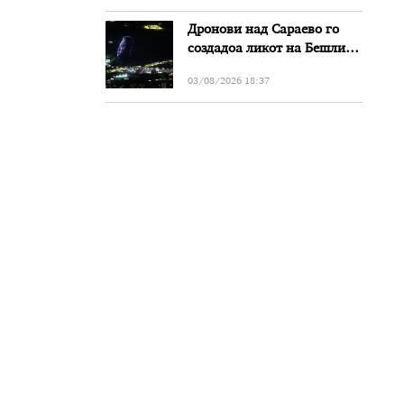
Дронови над Сараево го
создадоа ликот на Бешлиќ
додека Мерлин го пееше
03/08/2026 18:37
нивниот дует