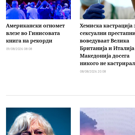
Американски огномет
Хемиска кастрација 
влезе во Гинисовата
сексуални престапн
книга на рекорди
воведуваат Велика
Британија и Италија
09/08/2026 08:08
Македонија досега
никого не кастрирал
08/08/2026 20:08