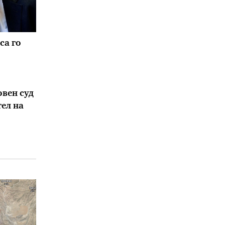
са го
овен суд
тел на