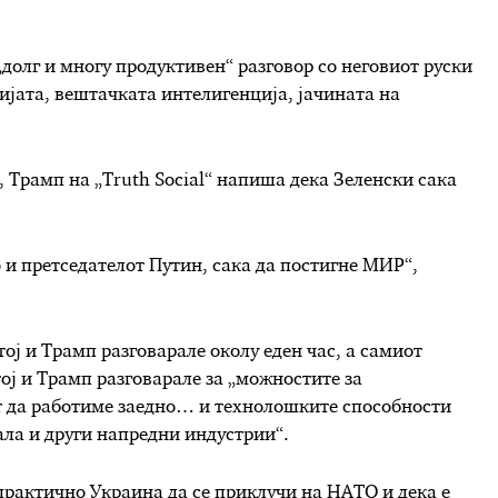
„долг и многу продуктивен“ разговор со неговиот руски
гијата, вештачката интелигенција, јачината на
, Трамп на „Truth Social“ напиша дека Зеленски сака
о и претседателот Путин, сака да постигне МИР“,
ој и Трамп разговарале околу еден час, а самиот
ој и Трамп разговарале за „можностите за
т да работиме заедно… и технолошките способности
ла и други напредни индустрии“.
практично Украина да се приклучи на НАТО и дека е