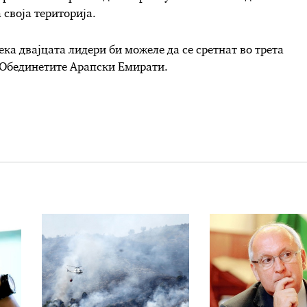
 своја територија.
а двајцата лидери би можеле да се сретнат во трета
и Обединетите Арапски Емирати.