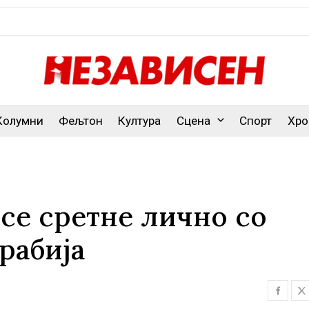
Колумни
Фељтон
Култура
Сцена
Спорт
Хро
 се сретне лично со
рабија