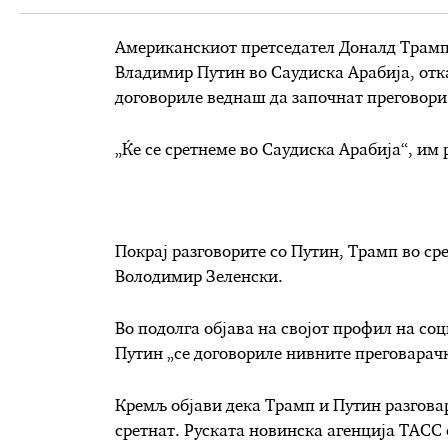
Американскиот претседател Доналд Трамп и
Владимир Путин во Саудиска Арабија, отк
договориле веднаш да започнат преговори 
„Ќе се сретнеме во Саудиска Арабија“, им 
Покрај разговорите со Путин, Трамп во ср
Володимир Зеленски.
Во подолга објава на својот профил на соц
Путин „се договориле нивните преговарач
Кремљ објави дека Трамп и Путин разговар
сретнат. Руската новинска агенција ТАСС 