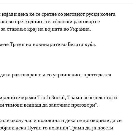
зјави дека ќе се сретне со неговиот руски колега
ако во претходниот телефонски разговор се
за ставање крај на војната во Украина.
рече Трамп на новинарите во Белата куќа.
едата разговараше и со украинскиот претседател
ијалните мрежи Truth Social, Трамп рече дека тој и
ки тимови веднаш да започнат преговори“.
але околу час и половина и дека се договориле да се
објави дека Путин го поканил Трамп да ја посети