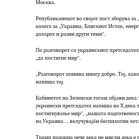
Москва.
Републиканецот во својот пост зборува за 
колега за „Украина, Блискиот Исток, енер
доларот и разни други теми“.
По разговорот со украинскиот претседател
„да постигне мир“.
„Разговорот помина многу добро. Тој, как
напиша тој.
Кабинетот на Зеленски тогаш објави дека т
украински претседател напиша на X дека т
постигнување мир“, „нашата подготвенос
на Украина… вклучувајќи беспилотни лета
Трамп подоцна рече дека не мисли дека е 