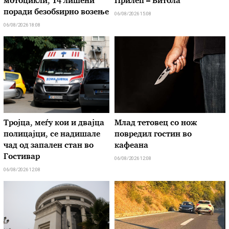
мотоцикли, 14 лишени
Прилеп – Битола
поради безобѕирно возење
06/08/2026 15:08
06/08/2026 18:08
Тројца, меѓу кои и двајца
Млад тетовец со нож
полицајци, се надишале
повредил гостин во
чад од запален стан во
кафеана
Гостивар
06/08/2026 12:08
06/08/2026 12:08