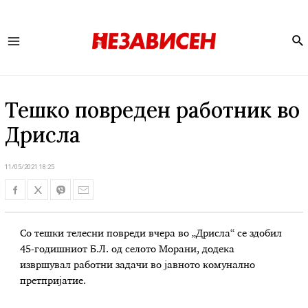
Se
Main
Menu
Тешко повреден работник во
Дрисла
11/05/2021 18:25
Со тешки телесни повреди вчера во „Дрисла“ се здобил
45-годишниот Б.Л. од селото Морани, додека
извршувал работни задачи во јавното комунално
претпријатие.