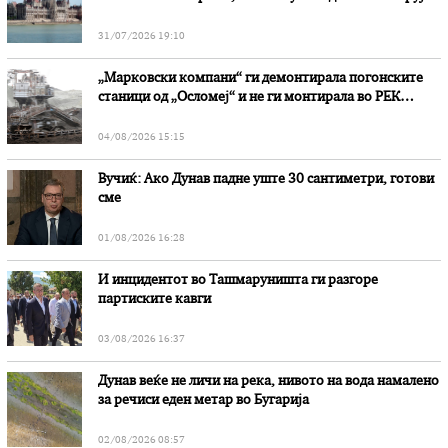
31/07/2026 19:10
„Марковски компани“ ги демонтирала погонските
станици од „Осломеј“ и не ги монтирала во РЕК
„Битола“, стои во вештачењето на обвинителството
04/08/2026 15:15
Вучиќ: Ако Дунав падне уште 30 сантиметри, готови
сме
01/08/2026 16:28
И инцидентот во Ташмаруништa ги разгоре
партиските кавги
03/08/2026 16:37
Дунав веќе не личи на река, нивото на вода намалено
за речиси еден метар во Бугарија
02/08/2026 08:57