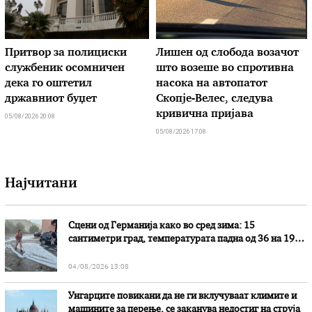
Притвор за полициски
Лишен од слобода возачот
службеник осомничен
што возеше во спротивна
дека го оштетил
насока на автопатот
државниот буџет
Скопје-Велес, следува
кривична пријава
05/08/2026 20:08
05/08/2026 17:08
Најчитани
Сцени од Германија како во сред зима: 15
сантиметри град, температурата падна од 36 на 19
степени
04/08/2026 13:08
Унгарците повикани да не ги вклучуваат климите и
машините за перење, се заканува недостиг на струја