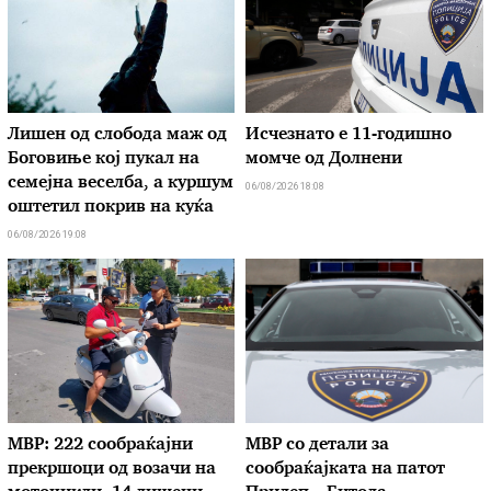
Лишен од слобода маж од
Исчезнато е 11-годишно
Боговиње кој пукал на
момче од Долнени
семејна веселба, а куршум
06/08/2026 18:08
оштетил покрив на куќа
06/08/2026 19:08
МВР: 222 сообраќајни
МВР со детали за
прекршоци од возачи на
сообраќајката на патот