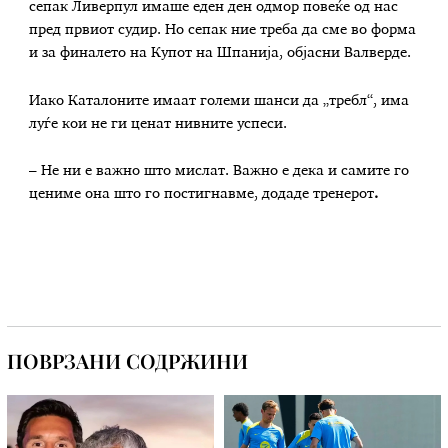
сепак Ливерпул имаше еден ден одмор повеќе од нас
пред првиот судир. Но сепак ние треба да сме во форма
и за финалето на Купот на Шпанија, објасни Валверде.
Иако Каталоните имаат големи шанси да „требл“, има
луѓе кои не ги ценат нивните успеси.
– Не ни е важно што мислат. Важно е дека и самите го
цениме она што го постигнавме, додаде тренерот
.
ПОВРЗАНИ СОДРЖИНИ