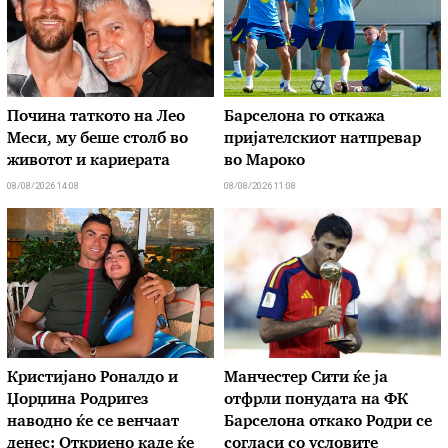
Почина таткото на Лео
Барселона го откажа
Меси, му беше столб во
пријателскиот натпревар
животот и кариерата
во Мароко
08/08/2026 14:08
08/08/2026 11:08
Кристијано Роналдо и
Манчестер Сити ќе ја
Џорџина Родригез
отфрли понудата на ФК
наводно ќе се венчаат
Барселона откако Родри се
денес: Откриено каде ќе
согласи со условите