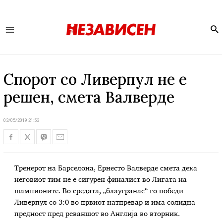
Se
Main
Menu
Спорот со Ливерпул не е
решен, смета Валверде
03/05/2019 21:53
Тренерот на Барселона, Ернесто Валверде смета дека
неговиот тим не е сигурен финалист во Лигата на
шампионите. Во средата, „блаугранас“ го победи
Ливерпул со 3:0 во првиот натпревар и има солидна
предност пред реваншот во Англија во вторник.