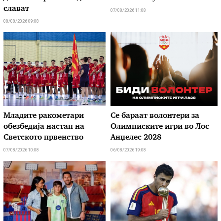
слават
07/08/2026 11:08
08/08/2026 09:08
Младите ракометари
Се бараат волонтери за
обезбедија настап на
Олимписките игри во Лос
Светското првенство
Анџелес 2028
07/08/2026 10:08
06/08/2026 19:08