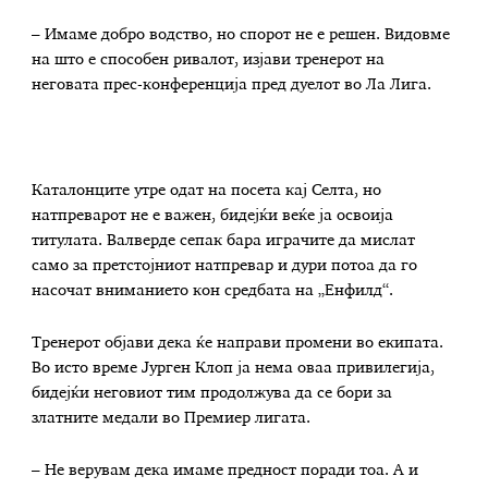
– Имаме добро водство, но спорот не е решен. Видовме
на што е способен ривалот, изјави тренерот на
неговата прес-конференција пред дуелот во Ла Лига.
Каталонците утре одат на посета кај Селта, но
натпреварот не е важен, бидејќи веќе ја освоија
титулата. Валверде сепак бара играчите да мислат
само за претстојниот натпревар и дури потоа да го
насочат вниманието кон средбата на „Енфилд“.
Тренерот објави дека ќе направи промени во екипата.
Во исто време Јурген Клоп ја нема оваа привилегија,
бидејќи неговиот тим продолжува да се бори за
златните медали во Премиер лигата.
– Не верувам дека имаме предност поради тоа. А и