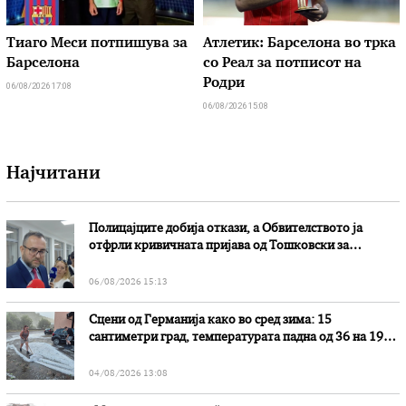
Тиаго Меси потпишува за
Атлетик: Барселона во трка
Барселона
со Реал за потписот на
Родри
06/08/2026 17:08
06/08/2026 15:08
Најчитани
Полицајците добија откази, а Обвителството ја
отфрли кривичната пријава од Тошковски за
наводни злоупотреби
06/08/2026 15:13
Сцени од Германија како во сред зима: 15
сантиметри град, температурата падна од 36 на 19
степени
04/08/2026 13:08