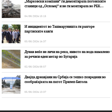
„Марковски компани“ ги демонтирала погонските
станици од „Осломеј“ и не ги монтирала во РЕК
„Битола“, стои во вештачењето на обвинителството
04/08/2026 15:15
И инцидентот во Ташмаруништa ги разгоре
партиските кавги
03/08/2026 16:37
Дунав веќе не личи на река, нивото на вода намалено
за речиси еден метар во Бугарија
02/08/2026 08:57
Двајца државјани на Србија се тешко повредени во
сообраќајката на патот Прилеп-Битола
05/08/2026 13:37