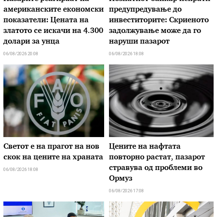
американските економски
предупредување до
показатели: Цената на
инвеститорите: Скриеното
златото се искачи на 4.300
задолжување може да го
долари за унца
наруши пазарот
06/08/2026 20:08
06/08/2026 18:08
Светот е на прагот на нов
Цените на нафтата
скок на цените на храната
повторно растат, пазарот
стравува од проблеми во
06/08/2026 18:08
Ормуз
06/08/2026 17:08