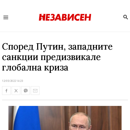
Se
Main
Menu
Според Путин, западните
санкции предизвикале
глобална криза
12/05/2022 14:23