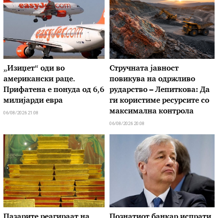
„Изиџет“ оди во
Стручната јавност
американски раце.
повикува на одржливо
Прифатена е понуда од 6,6
рударство – Лепиткова: Да
милијарди евра
ги користиме ресурсите со
максимална контрола
06/08/2026 21:08
06/08/2026 20:08
Пазарите реагираат на
Познатиот банкар испрати