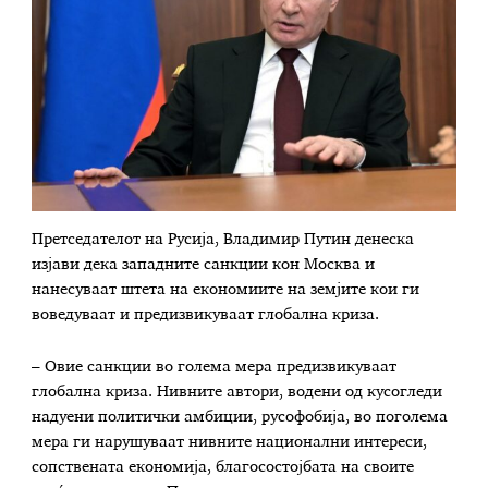
Претседателот на Русија, Владимир Путин денеска
изјави дека западните санкции кон Москва и
нанесуваат штета на економиите на земјите кои ги
воведуваат и предизвикуваат глобална криза.
– Овие санкции во голема мера предизвикуваат
глобална криза. Нивните автори, водени од кусогледи
надуени политички амбиции, русофобија, во поголема
мера ги нарушуваат нивните национални интереси,
сопствената економија, благосостојбата на своите