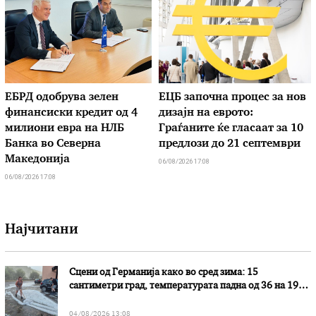
ЕБРД одобрува зелен
ЕЦБ започна процес за нов
финансиски кредит од 4
дизајн на еврото:
милиони евра на НЛБ
Граѓаните ќе гласаат за 10
Банка во Северна
предлози до 21 септември
Македонија
06/08/2026 17:08
06/08/2026 17:08
Најчитани
Сцени од Германија како во сред зима: 15
сантиметри град, температурата падна од 36 на 19
степени
04/08/2026 13:08