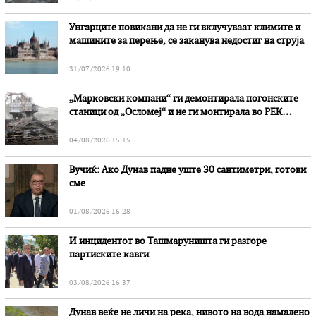
Унгарците повикани да не ги вклучуваат климите и
машините за перење, се заканува недостиг на струја
31/07/2026 19:10
„Марковски компани“ ги демонтирала погонските
станици од „Осломеј“ и не ги монтирала во РЕК
„Битола“, стои во вештачењето на обвинителството
04/08/2026 15:15
Вучиќ: Ако Дунав падне уште 30 сантиметри, готови
сме
01/08/2026 16:28
И инцидентот во Ташмаруништa ги разгоре
партиските кавги
03/08/2026 16:37
Дунав веќе не личи на река, нивото на вода намалено