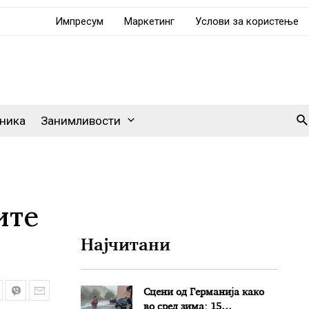
Импресум
Маркетинг
Услови за користење
Se
ника
Занимливости
ите
Најчитани
Сцени од Германија како
во сред зима: 15