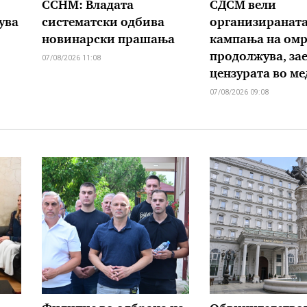
ССНМ: Владата
СДСМ вели
ува
систематски одбива
организиранат
новинарски прашања
кампања на омр
продолжува, зае
07/08/2026 11:08
цензурата во м
07/08/2026 09:08