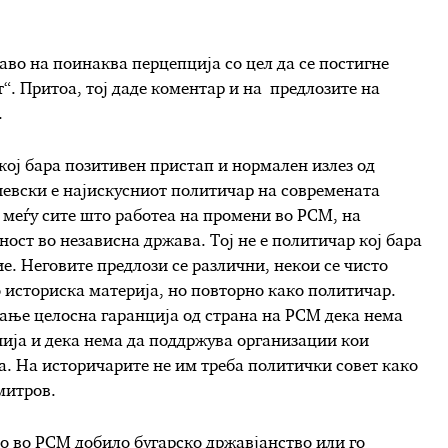
аво на поинаква перцепција со цел да се постигне
“. Притоа, тој даде коментар и на предлозите на
.
 кој бара позитивен пристап и нормален излез од
иевски е најискусниот политичар на современата
 меѓу сите што работеа на промени во РСМ, на
ст во независна држава. Тој не е политичар кој бара
ие. Неговите предлози се различни, некои се чисто
о историска материја, но повторно како политичар.
вање целосна гаранција од страна на РСМ дека нема
ија и дека нема да поддржува организации кои
а. На историчарите не им треба политички совет како
митров.
то во РСМ добило бугарско државјанство или го