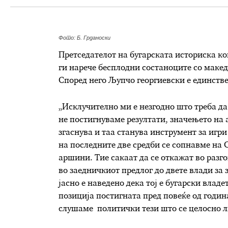
Фото: Б. Грданоски
Претседателот на бугарската историска ко
ги нарече бесплодни состаноците со макед
Според него Љупчо георгиевски е единстве
„Исклучително ми е незгодно што треба д
не постигнуваме резултати, значењето на 
згаснува и таа станува инструмент за игр
на последните две средби се сопнавме на
аршини. Тие сакаат да се откажат во разг
во заедничкиот предлог до двете влади за
јасно е наведено дека тој е бугарски владе
позиција постигната пред повеќе од годин
слушаме политички тези што се целосно л