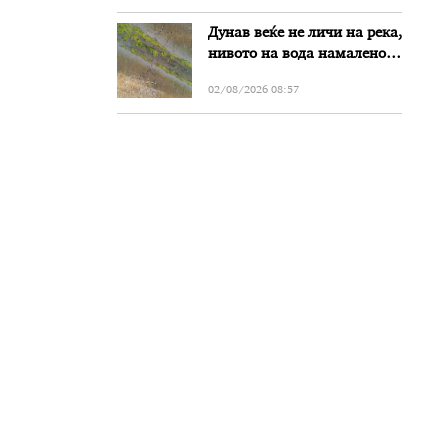
Дунав веќе не личи на река,
нивото на вода намалено
за речиси еден метар во
02/08/2026 08:57
Бугарија