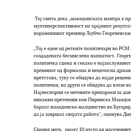
Тој смета дека „македонската мантра е пр
мултиперспективност на крајниот резултат
поранешниот премиер Љубчо Георгиевски
„Тој е еден од ретките политичари во РСМ
создадената бесмислена напнатост. Георг
политичка сцена и секако е најзаслужниот
преминот од формална и нецелосна државно
претстава, туку се обидува да најде решен
политички, во други се обидува да влезе в
Најнеспорни се неговите препораки за да
никакви претензии кон Пиринска Македон
бараат македонско малцинство во Бугариј
да ја завршат својата работа“, оценува Ди
Според него, околу 10 отсто од население