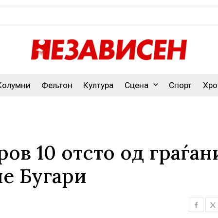
Колумни
Фељтон
Култура
Сцена
Спорт
Хро
ов 10 отсто од граѓан
ле Бугари