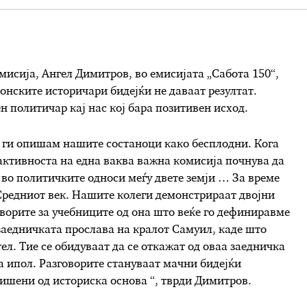
мисија, Ангел Димитров, во емисијата „Сабота 150“,
онските историчари бидејќи не даваат резултат.
н политичар кај нас кој бара позитивен исход.
а ги опишам нашите состаноци како бесплодни. Кога
активноста на една ваква важна комисија почнува да
и во политичките односи меѓу двете земји … За време
 Средниот век. Нашите колеги демонстрираат двојни
оворите за учебниците од она што веќе го дефиниравме
 заедничката прослава на кралот Самуил, каде што
тел. Тие се обидуваат да се откажат од оваа заедничка
а ипол. Разговорите стануваат мачни бидејќи
ишени од историска основа “, тврди Димитров.