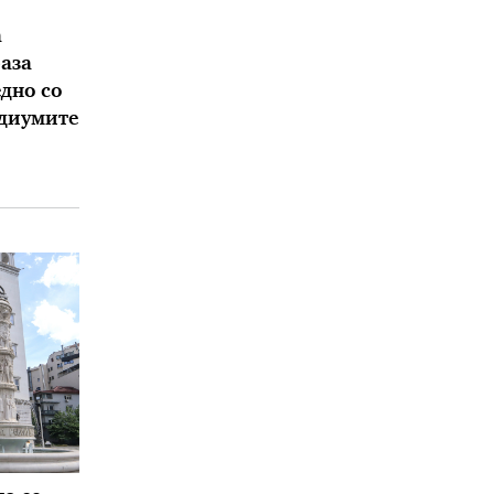
а
аза
дно со
едиумите