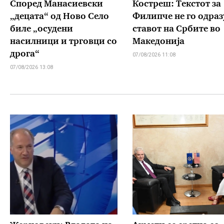
Според Манасиевски
Костреш: Текстот за
„децата“ од Ново Село
Филипче не го одраз
биле „осудени
ставот на Србите во
насилници и трговци со
Македонија
дрога“
07/08/2026 11:08
07/08/2026 13:08