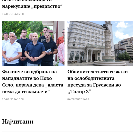
беше во опозиција го
нарекуваше „предавство“
07/08/2026 07:08
Филипче во одбрана на
Обвинителството се жали
нападнатите во Ново
на ослободителната
Село, порача дека „власта
пресуда за Груевски во
нема да ги замолчи“
,,Талир 2″
06/08/2026 16:08
06/08/2026 16:08
Најчитани