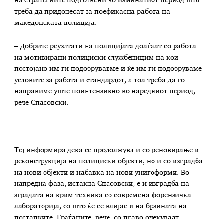
на стратегиите подготвени во изминатиот период што
треба да придонесат за поефикасна работа на
македонската полиција.
– Добрите реузлтати на полицијата доаѓаат со работа
на мотивирани полициски службеницим на кои
постојано им ги подобрувавме и ќе им ги подобруваме
условите за работа и стандардот, а тоа треба да го
направиме уште поинтензивно во наредниот период,
рече Спасовски.
Тој информира дека се продолжува и со реновирање и
реконструкција на полициски објекти, но и со изградба
на нови објекти и набавка на нови унигоформи. Во
напредна фаза, истакна Спасовски, е и изградба на
зградата на крим техника со современа форензичка
лабораторија, со што ќе се влијае и на брзината на
постапките. Граѓаните, рече, со право очекуваат