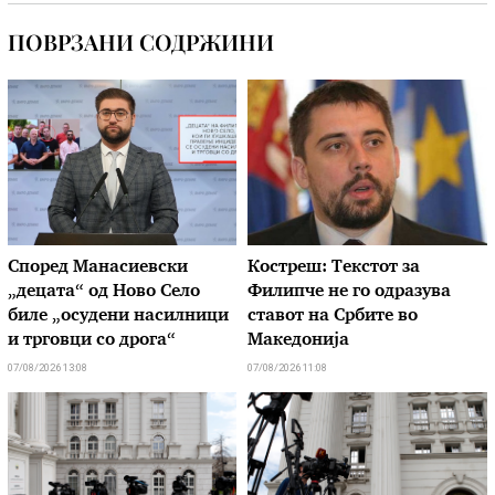
ПОВРЗАНИ СОДРЖИНИ
Според Манасиевски
Костреш: Текстот за
„децата“ од Ново Село
Филипче не го одразува
биле „осудени насилници
ставот на Србите во
и трговци со дрога“
Македонија
07/08/2026 13:08
07/08/2026 11:08