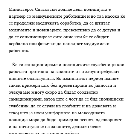
Министерот Спасовски додаде дека полицијата е
партнер со медиумиските работници и во таа насока ќе
се продолжи заедичката соработка, да се штитат
медиумите и новинарите, превентивно да се делува и
да се санкционираат сите оние кои ќе се обидат
вербално или физички да нападнат медиумиски
работник.
– Ќе ги санкционираме и полициските службеници кои
работата противно на законите и ги злоупотребуваат
нивните овластувања. Во изминатиот период имаше
такви примери што беа презентирани во јавноста и
очекуваме многу скоро да бидат соодветно
санкционирани, затоа што е чест да се бид еполициски
сужбеник, да се служи на граѓните и на државата и
секој што ја носи униформата на макеоднката
полиција мора да биде пример за чеснот, одговорност
и на почитување на законите, дециден беше
миниитерот за внатрешни работи.