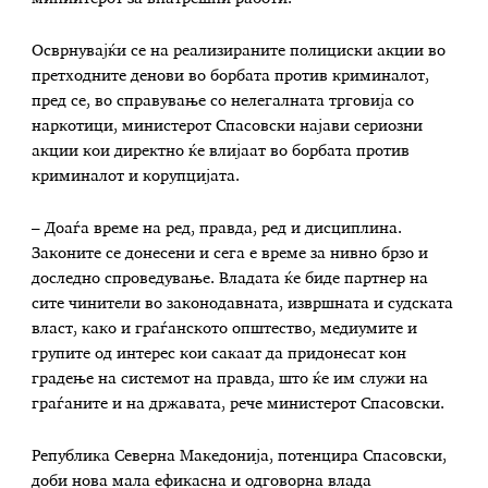
Осврнувајќи се на реализираните полициски акции во
претходните денови во борбата против криминалот,
пред се, во справување со нелегалната трговија со
наркотици, министерот Спасовски најави сериозни
акции кои директно ќе влијаат во борбата против
криминалот и корупцијата.
– Доаѓа време на ред, правда, ред и дисциплина.
Законите се донесени и сега е време за нивно брзо и
доследно спроведување. Владата ќе биде партнер на
сите чинители во законодавната, извршната и судската
власт, како и граѓанското општество, медиумите и
групите од интерес кои сакаат да придонесат кон
градење на системот на правда, што ќе им служи на
граѓаните и на државата, рече министерот Спасовски.
Република Северна Македонија, потенцира Спасовски,
доби нова мала ефикасна и одговорна влада