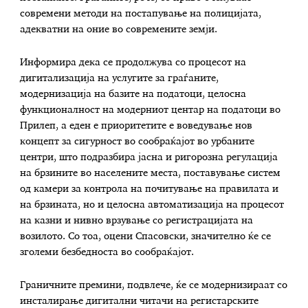
современи методи на постапување на полицијата,
адекватни на оние во современите земји.
Информира дека се продолжува со процесот на
дигитализација на услугите за граѓаните,
модернизација на базите на податоци, целосна
функционалност на модерниот центар на податоци во
Прилеп, а еден е приоритетите е воведување нов
концепт за сигурност во сообраќајот во урбаните
центри, што подразбира јасна и ригорозна регулација
на брзините во населените места, поставување систем
од камери за контрола на почитување на правилата и
на брзината, но и целосна автоматизација на процесот
на казни и нивно врзување со регистрацијата на
возилото. Со тоа, оцени Спасовски, значително ќе се
зголеми безбедноста во сообраќајот.
Граничните премини, подвлече, ќе се модернизираат со
инсталирање дигитални читачи на регистарските