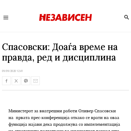
Se
Main
Menu
Спасовски: Доаѓа време на
правда, ред и дисциплина
09/09/2020 12:41
Mинистерот за внатрешни работи Оливер Спасовски
на првата прес-конференција откако се врати на оваа
функција најави дека продолжува со импелементација