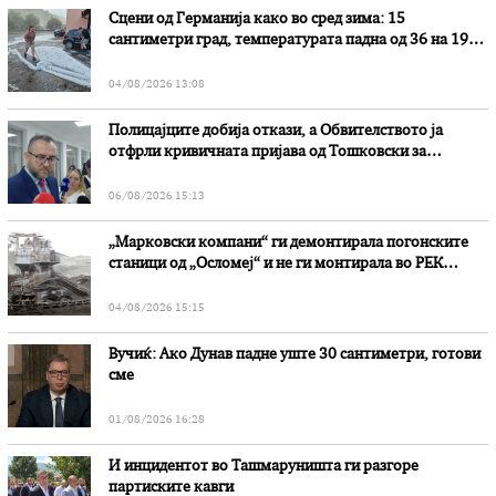
Сцени од Германија како во сред зима: 15
сантиметри град, температурата падна од 36 на 19
степени
04/08/2026 13:08
Полицајците добија откази, а Обвителството ја
отфрли кривичната пријава од Тошковски за
наводни злоупотреби
06/08/2026 15:13
„Марковски компани“ ги демонтирала погонските
станици од „Осломеј“ и не ги монтирала во РЕК
„Битола“, стои во вештачењето на обвинителството
04/08/2026 15:15
Вучиќ: Ако Дунав падне уште 30 сантиметри, готови
сме
01/08/2026 16:28
И инцидентот во Ташмаруништa ги разгоре
партиските кавги