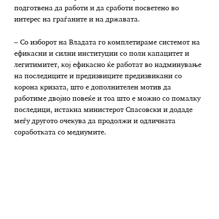
подготвена да работи и да сработи посветено во
интерес на граѓаните и на државата.
– Со изборот на Владата го комплетираме системот на
ефикасни и силни институции со полн капацитет и
легитимитет, кој ефикасно ќе работат во надминување
на последиците и предизвиците предизвикани со
корона кризата, што е дополнителен мотив да
работиме двојно повеќе и тоа што е можно со помалку
последици, истакна министерот Спасовски и додаде
меѓу другото очекува да продолжи и одличната
соработката со медиумите.