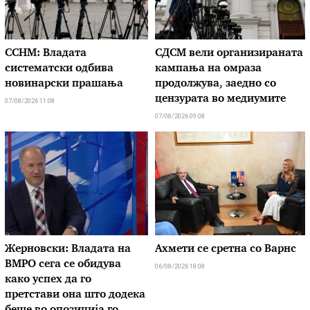
ССНМ: Владата
СДСМ вели организираната
систематски одбива
кампања на омраза
новинарски прашања
продолжува, заедно со
цензурата во медиумите
07/08/2026 11:08
07/08/2026 09:08
Жерновски: Владата на
Ахмети се сретна со Варнс
ВМРО сега се обидува
06/08/2026 18:08
како успех да го
претстави она што додека