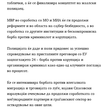
таблички, а ќе се финализира концептот на маалски
полицаец.
МВР во соработка со МО и МИА ќе ги продолжи
реформите и во областа на сајбер безбедноста, а во
соработка со другите институции и бескомпромисна
борба против криминалот и корупцијата.
Полицијата ќе даде и полн придонес за успешно
спроведување на пристапните преговори со ЕУ
зацпоглавјето 24 – борба против корупција и
организиран криминал како едно од клучните поглавја
во процесот.
Ќе се интензивира борбата против илегалната
миграција и трговијата со луѓе, најави Спасовски
изразувајќи очекување да продолжи соработката со
меѓународните партнери и граѓанскиот сектор во
остварување на овие цели.