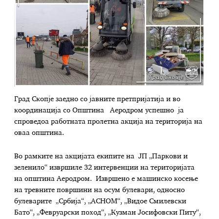
Град Скопје заедно со јавните претпријатија и во
координација со Општина Аеродром успешно ја
спроведоа работната пролетна акција на територија на
оваа општина.
Во рамките на акцијата екипите на ЈП „Паркови и
зеленило“ извршиле 32 интервенции на територијата
на општина Аеродром. Извршено е машинско косење
на тревните површини на осум булевари, односно
булеварите „Србија“, „АСНОМ“, „Видое Смилевски
Бато“, „Февруарски поход“, „Кузман Јосифовски Питу“,