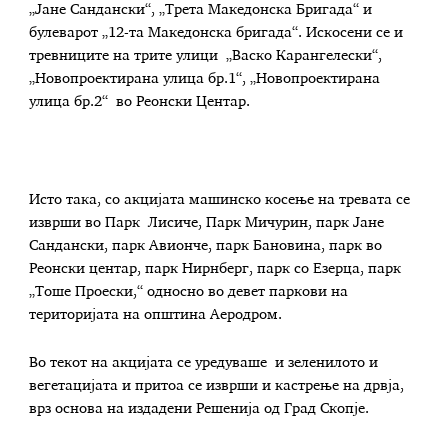
„Јане Сандански“, „Трета Македонска Бригада“ и
булеварот „12-та Македонска бригада“. Искосени се и
тревниците на трите улици „Васко Карангелески“,
„Новопроектирана улица бр.1“, „Новопроектирана
улица бр.2“ во Реонски Центар.
Исто така, со акцијата машинско косење на тревата се
изврши во Парк Лисиче, Парк Мичурин, парк Јане
Сандански, парк Авионче, парк Бановина, парк во
Реонски центар, парк Нирнберг, парк со Езерца, парк
„Тоше Проески,“ односно во девет паркови на
територијата на општина Аеродром.
Во текот на акцијата се уредуваше и зеленилото и
вегетацијата и притоа се изврши и кастрење на дрвја,
врз основа на издадени Решенија од Град Скопје.