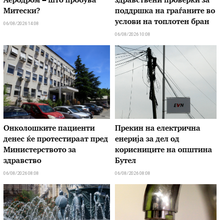
Аеродром – што пробува
здравствени проверки за
Митески?
поддршка на граѓаните во
услови на топлотен бран
06/08/2026 14:08
06/08/2026 10:08
Онколошките пациенти
Прекин на електрична
денес ќе протестираат пред
енерија за дел од
Министерството за
корисниците на општина
здравство
Бутел
06/08/2026 08:08
06/08/2026 08:08