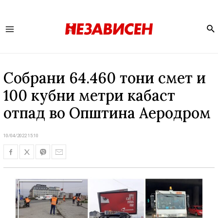
Se
Main
Menu
Собрани 64.460 тони смет и
100 кубни метри кабаст
отпад во Општина Аеродром
10/04/2022 15:10