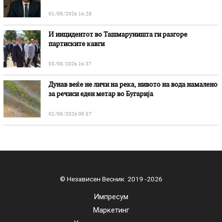
01/08/2026 16:28
И инцидентот во Ташмаруништa ги разгоре
партиските кавги
03/08/2026 16:37
Дунав веќе не личи на река, нивото на вода намалено
за речиси еден метар во Бугарија
02/08/2026 08:57
© Независен Весник 2019 -2026
Импресум
Маркетинг