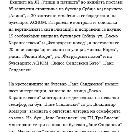
Екипите на ЈП „Улици и патишта“ во акцијата постави
65 заштитни столпчиња на булевар Србија кај паркчето
„Авион“, а 30 заштитни столбчиња се бојадисани на
булеварот АСНОМ. Извршена е контрола и обиколка
на вертикалната сигнализација и исправени се вкупно
15 сообраќајни знаци на булеварот Србија, ул. „Васко
Карангелевски“ и „Февруарски поход“, а поставени се
20 нови сообраќајни знаци на улица „Никола Карев“,
улица „Филип Втори“, ул. „Февруарски поход“ и на
булеварите АСНОМ, „Видое Смилевски Бато“, „Јане
Сандански“.
На крстосниците на булевар „Јане Сандански“ имаше
шест интервенции, односно на улица „Васко
Карангелевски“ монтирани се две сенила на пешачки
семафор, на бул. „Јане Сандански“ со ул. „Владимир
Комаров“ заменета е оштетена латерна на семафорите
со нова. На бул. „Јане Сандански“ кај ТЦ„Три Бисери“
монтирани се три сенила, на булевар „Јане Сандански“
кај „Мекдоналдс“ монтирано едно сенило на пешачки