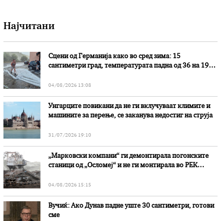
Најчитани
Сцени од Германија како во сред зима: 15
сантиметри град, температурата падна од 36 на 19
степени
04/08/2026 13:08
Унгарците повикани да не ги вклучуваат климите и
машините за перење, се заканува недостиг на струја
31/07/2026 19:10
„Марковски компани“ ги демонтирала погонските
станици од „Осломеј“ и не ги монтирала во РЕК
„Битола“, стои во вештачењето на обвинителството
04/08/2026 15:15
Вучиќ: Ако Дунав падне уште 30 сантиметри, готови
сме