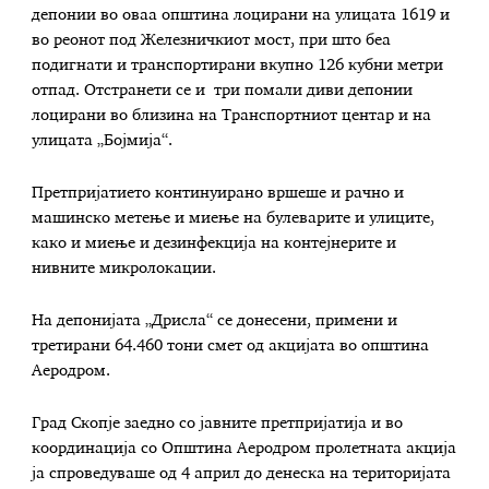
депонии во оваа општина лоцирани на улицата 1619 и
во реонот под Железничкиот мост, при што беа
подигнати и транспортирани вкупно 126 кубни метри
отпад. Отстранети се и три помали диви депонии
лоцирани во близина на Транспортниот центар и на
улицата „Бојмија“.
Претпријатието континуирано вршеше и рачно и
машинско метење и миење на булеварите и улиците,
како и миење и дезинфекција на контејнерите и
нивните микролокации.
На депонијата „Дрисла“ се донесени, примени и
третирани 64.460 тони смет од акцијата во општина
Аеродром.
Град Скопје заедно со јавните претпријатија и во
координација со Општина Аеродром пролетната акција
ја спроведуваше од 4 април до денеска на територијата