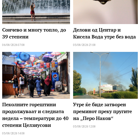
Сончево и многу топло, до
Делови од Центар и
39 степени
Кисела Вода утре без вода
06/08/2026 07:08
05/08/2026 21:08
Пеколните горештини
Утре ќе биде затворен
продолжуваат и следната
преминот преку пругите
недела – температури до 40
на „Перо Наков“
степени Целзиусови
05/08/2026 12:08
05/08/2026 14:08