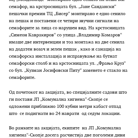
семафор, на крстросницата бул. „Јане Сандански“
пешачки премин ТЦ „Бисер“ монтирано е едно сенило
на пешак и поставени се четири звучни сигнали на
семафорите за лица со нарушен вид. На крстосницата
„Симеон Кавракиров“ со улица „Владимир Комаров“
имаше две интервенции и тоа монтажа на две сенила
на додатен возач и зелен пешак , како и санација на
семафорска инсталација и исправување на бутнат
семафорски столб и на крстосницата ул. „Фрањо Круз“
со бул. „Кузман Јосифовски Питу“ заменето е стакло на
семафорите.
Од почетокот на акцијата, во специјалните садови што
ги постави ЈП „Комунална хигиена“-Скопје се
одложени приближно 100 кубни метри кабаст отпад
што се подигнати во 24 наврати од седум локации.
Во рамките на акцијата, екипите на ЈП „Комунална
хигиена“-Скопје досега расчистија две поголеми диви