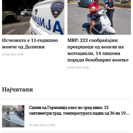
Исчезнато е 11-годишно
МВР: 222 сообраќајни
момче од Долнени
прекршоци од возачи на
мотоцикли, 14 лишени
06/08/2026 18:08
поради безобѕирно возење
06/08/2026 18:08
Најчитани
Сцени од Германија како во сред зима: 15
сантиметри град, температурата падна од 36 на 19
степени
04/08/2026 13:08