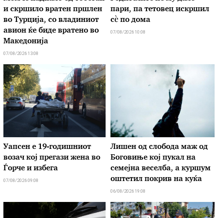
и скршило вратен пршлен
пари, па тетовец искршил
во Турција, со владиниот
сѐ по дома
авион ќе биде вратено во
07/08/2026 10:08
Македонија
07/08/2026 13:08
Уапсен е 19-годишниот
Лишен од слобода маж од
возач кој прегази жена во
Боговиње кој пукал на
Ѓорче и избега
семејна веселба, а куршум
оштетил покрив на куќа
07/08/2026 09:08
06/08/2026 19:08