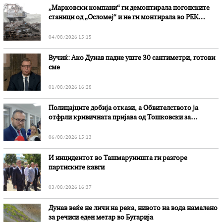
„Марковски компани“ ги демонтирала погонските
станици од „Осломеј“ и не ги монтирала во РЕК
„Битола“, стои во вештачењето на обвинителството
04/08/2026 15:15
Вучиќ: Ако Дунав падне уште 30 сантиметри, готови
сме
01/08/2026 16:28
Полицајците добија откази, а Обвителството ја
отфрли кривичната пријава од Тошковски за
наводни злоупотреби
06/08/2026 15:13
И инцидентот во Ташмаруништa ги разгоре
партиските кавги
03/08/2026 16:37
Дунав веќе не личи на река, нивото на вода намалено
за речиси еден метар во Бугарија