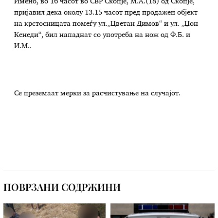
Имено, во 16 часот во СВР Скопје, М.А.(18) од Скопје,
пријавил дека околу 13.15 часот пред продажен објект
на крстосницата помеѓу ул.„Цветан Димов“ и ул. „Џон
Кенеди“, бил нападнат со употреба на нож од Ф.Б. и
И.М..
Се преземаат мерки за расчистување на случајот.
ПОВРЗАНИ СОДРЖИНИ