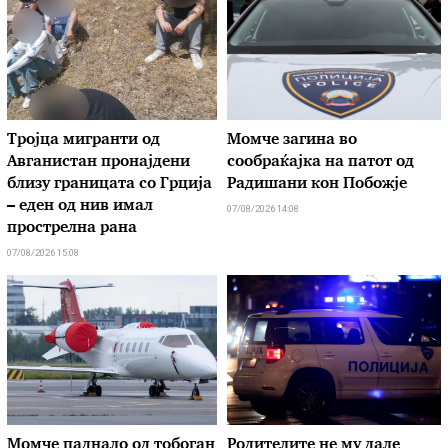
Тројца мигранти од
Момче загина во
Авганистан пронајдени
сообраќајка на патот од
близу границата со Грција
Радишани кон Побожје
– еден од нив имал
07/08/2026 14:08
прострелна рана
07/08/2026 15:08
Момче паднало од тобоган
Родителите не му дале