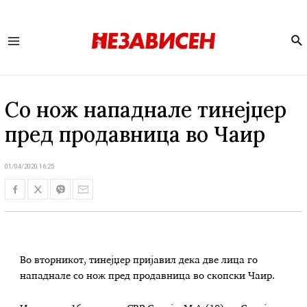
Se
Main
Menu
Со нож нападнале тинејџер
пред продавница во Чаир
01/04/2020 16:25
Во вторникот, тинејџер пријавил дека две лица го
нападнале со нож пред продавница во скопски Чаир.