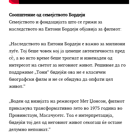
Соопштение од семејството Бордејн
Семејството и фондацијата што се грижи за
наследството на Ентони Бордејн објавија за филмот:
„Наследството на Ентони Бордејн е важно за милиони
луѓе. Тој беше човек кој ја ценеше автентичноста пред
сè, а во исто време беше трогнат и изненаден од
интересот на светот за неговиот живот. Решивме да го
поддржиме „Тони“ бидејќи ова не е класичен
биографски филм и не се обидува да опфати цел
живот.“
„Воден од визијата на режисерот Мет Џонсон, филмот
прикажува трансформативно лето во 1975 година во
Провинстаун, Масачусетс. Тоа е интерпретација,
бидејќи тој дел од неговиот живот секогаш ќе остане
делумно непознат.“