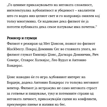
„Го цениме прикажувањето на неговата сложеност,
интелектуална љубопитност и убеденост – квалитети
што го водеа низ целиот свет и го направија омилен кај
толку многумина. Се надеваме дека филмот ќе ја
потсети публиката дека секое патување има почеток.“
Режисер и глумци
Филмот е режиран од Мет Џонсон, познат по филмот
Blackberry. Покрај Доминик Сес во главната улога, во
филмот глумат Емилија Џонс, Дагмара Доминчик, Рич
Сомерс, Ставрос Халкијас, Лео Вудал и Антонио
Бандерас.
Џонс наводно ќе го игра љубовниот интерес на
Бордејн, додека Антонио Бандерас го толкува неговиот
ментор. Филмот ја истражува не само неговата страст
за готвење и пишување, туку и потемните страни од
неговата личност, прикажувајќи сцени на конфликти,
прекумерно пиење и изливи на бес.