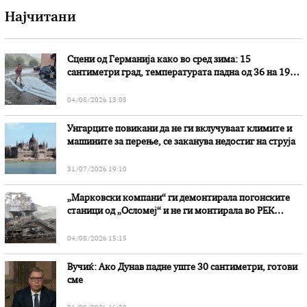
Најчитани
Сцени од Германија како во сред зима: 15
сантиметри град, температурата падна од 36 на 19
степени
04/08/2026 13:08
Унгарците повикани да не ги вклучуваат климите и
машините за перење, се заканува недостиг на струја
31/07/2026 19:10
„Марковски компани“ ги демонтирала погонските
станици од „Осломеј“ и не ги монтирала во РЕК
„Битола“, стои во вештачењето на обвинителството
04/08/2026 15:15
Вучиќ: Ако Дунав падне уште 30 сантиметри, готови
сме