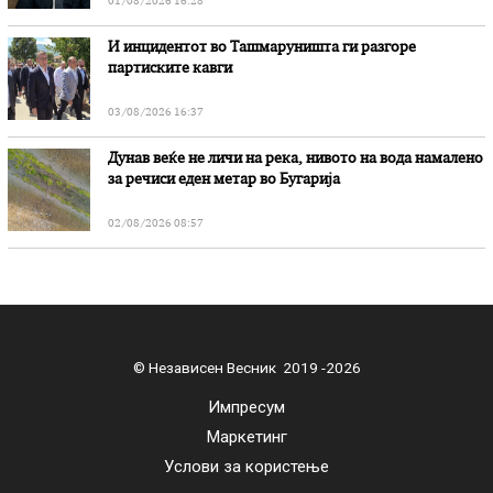
01/08/2026 16:28
И инцидентот во Ташмаруништa ги разгоре
партиските кавги
03/08/2026 16:37
Дунав веќе не личи на река, нивото на вода намалено
за речиси еден метар во Бугарија
02/08/2026 08:57
© Независен Весник 2019 -2026
Импресум
Маркетинг
Услови за користење