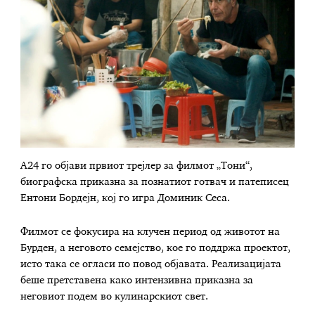
A24 го објави првиот трејлер за филмот „Тони“,
биографска приказна за познатиот готвач и патеписец
Ентони Бордејн, кој го игра Доминик Сеса.
Филмот се фокусира на клучен период од животот на
Бурден, а неговото семејство, кое го поддржа проектот,
исто така се огласи по повод објавата. Реализацијата
беше претставена како интензивна приказна за
неговиот подем во кулинарскиот свет.