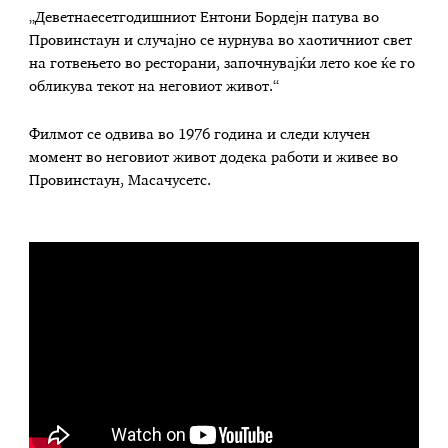
„Деветнаесетгодишниот Ентони Бордејн патува во
Провинстаун и случајно се нурнува во хаотичниот свет
на готвењето во ресторани, започнувајќи лето кое ќе го
обликува текот на неговиот живот.“
Филмот се одвива во 1976 година и следи клучен
момент во неговиот живот додека работи и живее во
Провинстаун, Масачусетс.