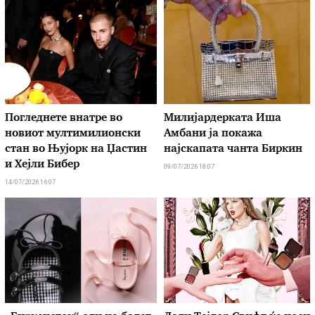
Погледнете внатре во
Милијардерката Иша
новиот мултимилионски
Амбани ја покажа
стан во Њујорк на Џастин
најскапата чанта Биркин
и Хејли Бибер
09/07/2026 18:07
14/07/2026 16:07