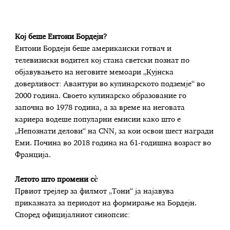
Кој беше Ентони Бордејн?
Ентони Бордејн беше американски готвач и
телевизиски водител кој стана светски познат по
објавувањето на неговите мемоари „Кујнска
доверливост: Авантури во кулинарското подземје“ во
2000 година. Своето кулинарско образование го
започна во 1978 година, а за време на неговата
кариера водеше популарни емисии како што е
„Непознати делови“ на CNN, за кои освои шест награди
Еми. Почина во 2018 година на 61-годишна возраст во
Франција.
Летото што промени сè
Првиот трејлер за филмот „Тони“ ја најавува
приказната за периодот на формирање на Бордејн.
Според официјалниот синопсис: