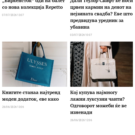
„Биркенсток“ оди на балет
Дали Тејлор Свифт ќе носи
со нова колекција Repetto
црвен кармин на денот на
нејзината свадба? Еве што
07/07/2026 13:07
предвидува уредник за
убавина
03/07/2026 10:07
Книгите станаа најтренд
Кој купува најмногу
моден додаток, еве како
лажни луксузни чанти?
Одговорот можеби ќе ве
26/06/2026 13:06
изненади
26/06/2026 12:06