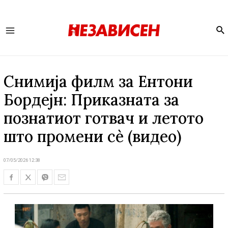
Se
Main
Menu
Снимија филм за Ентони
Бордејн: Приказната за
познатиот готвач и летото
што промени сè (видео)
07/05/2026 12:38