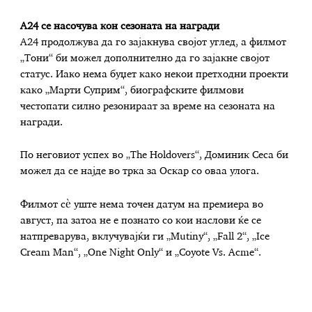
A24 се насочува кон сезоната на награди
A24 продолжува да го зајакнува својот углед, а филмот
„Тони“ би можел дополнително да го зајакне својот
статус. Иако нема буџет како некои претходни проекти
како „Марти Суприм“, биографските филмови
честопати силно резонираат за време на сезоната на
награди.
По неговиот успех во „The Holdovers“, Доминик Сеса би
можел да се најде во трка за Оскар со оваа улога.
Филмот сè уште нема точен датум на премиера во
август, па затоа не е познато со кои наслови ќе се
натпреварува, вклучувајќи ги „Mutiny“, „Fall 2“, „Ice
Cream Man“, „One Night Only“ и „Coyote Vs. Acme“.