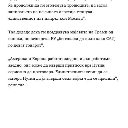
ќе продолжи да ги зголемува трошоците, па затоа
запирањето на нејзината агресија станува
единствениот пат напред кон Москва“.
Таа додаде дека ги поздравува најавите на Трамп од
синоќа, но вели дека ЕУ „би сакала да види како САД
го делат товарот“.
„Америка и Европа работат заедно, и ако работиме
заедно, ова може да изврши притисок врз Путин
сериозно да преговара. Единствениот начин да се
натера Путин да ја заврши оваа војна е да се присили“,
рече таа.