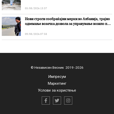
05/08/2026 13:37
Нови строги сообраќајни мерки во Aлбанија, трајно
одземање возачка дозвола за управување возило под
дејство на алкохол и големи парични казни
09/08/2026 07:58
© Независен Весник 2019 -2026
Импресум
Маркетинг
Услови за користење