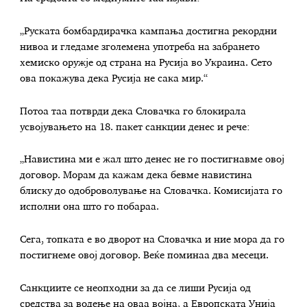
„Руската бомбардирачка кампања достигна рекордни
нивоа и гледаме зголемена употреба на забрането
хемиско оружје од страна на Русија во Украина. Сето
ова покажува дека Русија не сака мир.“
Потоа таа потврди дека Словачка го блокирала
усвојувањето на 18. пакет санкции денес и рече:
„Навистина ми е жал што денес не го постигнавме овој
договор. Морам да кажам дека бевме навистина
блиску до одоброволување на Словачка. Комисијата го
исполни она што го побараа.
Сега, топката е во дворот на Словачка и ние мора да го
постигнеме овој договор. Веќе поминаа два месеци.
Санкциите се неопходни за да се лиши Русија од
средства за водење на оваа војна, а Европската Унија