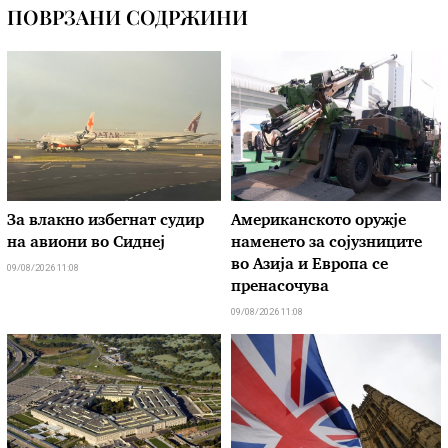
ПОВРЗАНИ СОДРЖИНИ
За влакно избегнат судир
Американското оружје
на авиони во Сиднеј
наменето за сојузниците
во Азија и Европа се
09/08/2026 11:08
пренасочува
09/08/2026 11:08