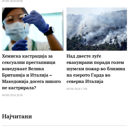
09/08/2026 09:08
Хемиска кастрација за
Над двесте луѓе
сексуални престапници
евакуирани поради голем
воведуваат Велика
шумски пожар во близина
Британија и Италија –
на езерото Гарда во
Македонија досега никого
северна Италија
не кастрирала?
08/08/2026 17:08
08/08/2026 20:08
Најчитани