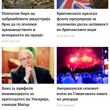
Пентагон бара од
Британската кралска
одбранбената индустрија
флота предупреди за
брзо да го зголеми
зголемена руска активност
производството и
во британските води
испораката на оружје
09/08/2026 10:08
09/08/2026 11:08
Бака ја прифати
Американски огномет
номинацијата за
влезе во Гинисовата книга
претседател на Унгарија,
на рекорди
соопши Маѓар
09/08/2026 08:08