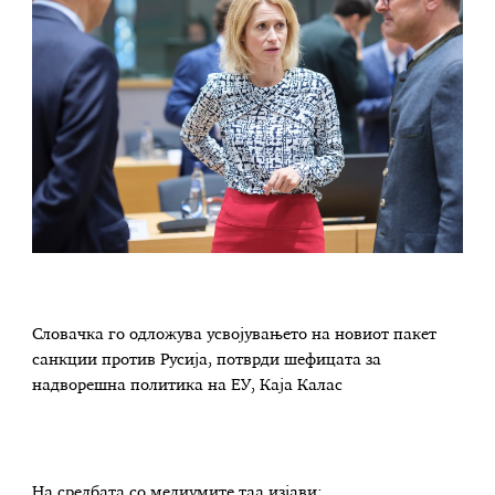
Словачка го одложува усвојувањето на новиот пакет
санкции против Русија, потврди шефицата за
надворешна политика на ЕУ, Каја Калас
На средбата со медиумите таа изјави: