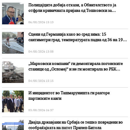
Полицајците добија откази, а Обвителството ја
отфрли кривичната пријава од Тошковски за
наводни злоупотреби
06/08/2026 15:13
Сцени од Германија како во сред зима: 15
сантиметри град, температурата падна од 36 на 19
степени
04/08/2026 13:08
„Марковски компани“ ги демонтирала погонските
станици од „Осломеј“ и не ги монтирала во РЕК
„Битола“, стои во вештачењето на обвинителството
04/08/2026 15:15
И инцидентот во Ташмаруништa ги разгоре
партиските кавги
03/08/2026 16:37
Двајца државјани на Србија се тешко повредени во
сообраќајката на патот Прилеп-Битола