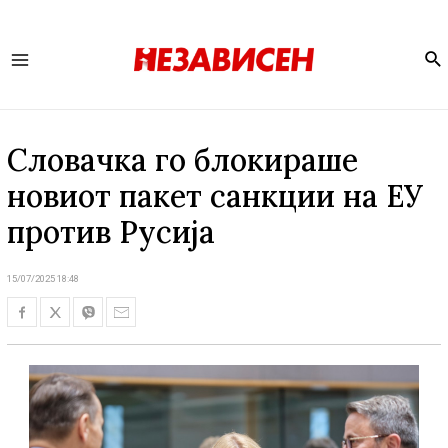
Se
Main
Menu
Словачка го блокираше
новиот пакет санкции на ЕУ
против Русија
15/07/2025 18:48