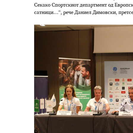
Секако Спортскиот департмент од Европс
сатници…“, рече Даниел Димовски, претс