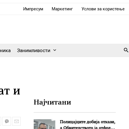
Импресум
Маркетинг
Услови за користење
Se
ника
Занимливости
ат и
Најчитани
Полицајците добија откази,
а Обвителството ја отфрли