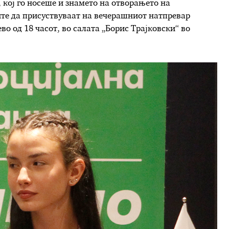
кој го носеше и знамето на отворањето на
те да присуствуваат на вечерашниот натпревар
во од 18 часот, во салата „Борис Трајковски“ во