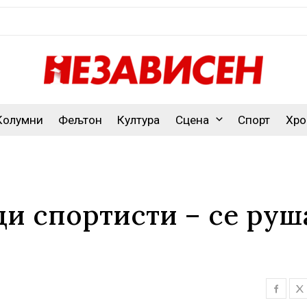
Колумни
Фељтон
Култура
Сцена
Спорт
Хро
ди спортисти – се руш