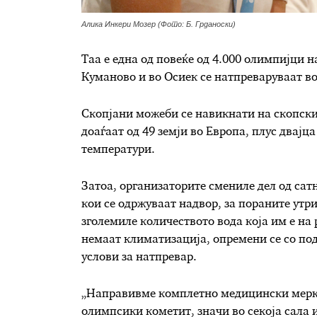
Алика Инкери Мозер (Фото: Б. Грданоски)
Таа е една од повеќе од 4.000 олимпијци на
Куманово и во Осиек се натпреваруваат во
Скопјани можеби се навикнати на скопскит
доаѓаат од 49 земји во Европа, плус двајца
температури.
Затоа, организаторите смениле дел од сат
кои се одржуваат надвор, за пораните утри
зголемиле количеството вода која им е на 
немаат климатизација, опремени се со под
услови за натпревар.
„Направивме комплетно медицински мерки
олимпсики кометит, значи во секоја сала