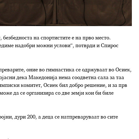
 безбедноста на спортистите е на прво место.
бедиме надобри можни услови“, потврди и Спирос
реварите, оние во гимнастика се одржуваат во Осиек,
ојасни дека Македонија нема соодветна сала за таа
имписки комитет, Осиек бил добро решение, и за прв
може да се организира со две земји кои би биле
јни, дури 200, а деца се натпреваруваат во сите