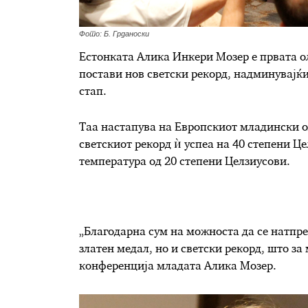
Фото: Б. Грданоски
Естонката Алика Инкери Мозер е првата ол
постави нов светски рекорд, надминувајќи
стап.
Таа настапува на Европскиот младински о
светскиот рекорд ѝ успеа на 40 степени Це
температура од 20 степени Целзиусови.
„Благодарна сум на можноста да се натпр
златен медал, но и светски рекорд, што за 
конференција младата Алика Мозер.