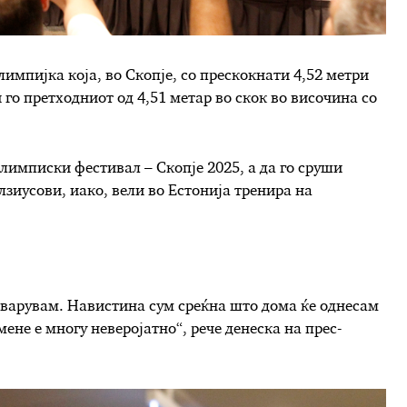
импијка која, во Скопје, со прескокнати 4,52 метри
 го претходниот од 4,51 метар во скок во височина со
лимписки фестивал – Скопје 2025, а да го сруши
лзиусови, иако, вели во Естонија тренира на
еварувам. Навистина сум среќна што дома ќе однесам
мене е многу неверојатно“, рече денеска на прес-