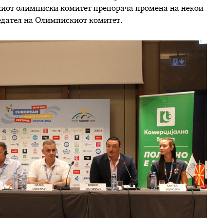
киот олимписки комитет препорача промена на некои
едател на Олимпискиот комитет.