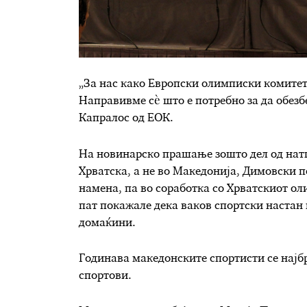
„За нас како Европски олимписки комитет,
Направивме сѐ што е потребно за да обез
Капралос од ЕОК.
На новинарско прашање зошто дел од натп
Хрватска, а не во Македонија, Димовски п
намена, па во соработка со Хрватскиот ол
пат покажале дека ваков спортски настан 
домаќини.
Годинава македонските спортисти се најбро
спортови.