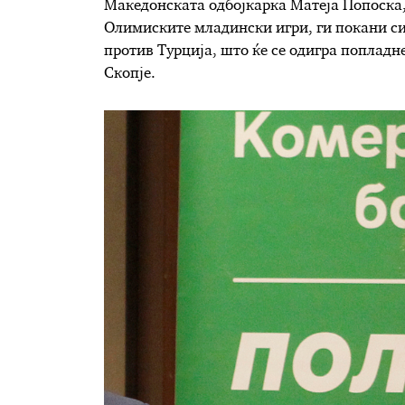
Македонската одбојкарка Матеја Попоска, 
Олимиските младински игри, ги покани си
против Турција, што ќе се одигра попладне
Скопје.