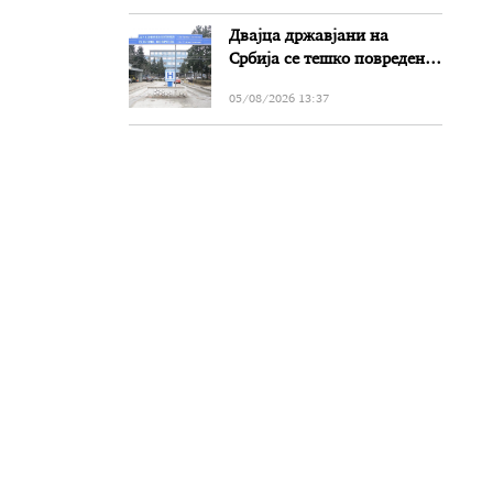
Двајца државјани на
Србија се тешко повредени
во сообраќајката на патот
05/08/2026 13:37
Прилеп-Битола