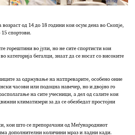
 возраст од 14 до 18 години кои осум дена во Скопје,
 15 спортови.
е горештини во јули, но не сите спортисти кои
 во категорија бегалци, знаат да се носат со високите
ниците за одржување на натпреварите, особено оние
нски часови или подоцна навечер, но и двојно го
располагање на сите учесници, а дел од салите кои
вижни климатизери за да се обезбедат простојни
, кои што се препорачани од Меѓународниот
 има дополнителни количини мраз и ладни кади.