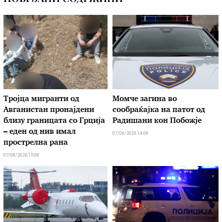
Тројца мигранти од
Момче загина во
Авганистан пронајдени
сообраќајка на патот од
близу границата со Грција
Радишани кон Побожје
– еден од нив имал
07/08/2026 14:08
прострелна рана
07/08/2026 15:08