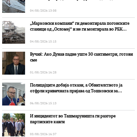
степени
04/08/2026 13:08
„Марковски компани“ ги демонтирала погонските
станици од „Осломеј“ и не ги монтирала во РЕК
„Битола“, стои во вештачењето на обвинителството
04/08/2026 15:15
Вучиќ: Ако Дунав падне уште 30 сантиметри, готови
сме
01/08/2026 16:28
Полицајците добија откази, а Обвителството ја
отфрли кривичната пријава од Тошковски за
наводни злоупотреби
06/08/2026 15:13
И инцидентот во Ташмаруништa ги разгоре
партиските кавги
03/08/2026 16:37