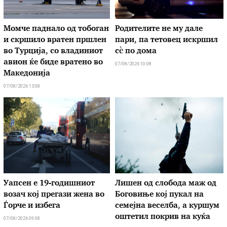
Момче паднало од тобоган
Родителите не му дале
и скршило вратен пршлен
пари, па тетовец искршил
во Турција, со владиниот
сѐ по дома
авион ќе биде вратено во
07/08/2026 10:08
Македонија
07/08/2026 13:08
Уапсен е 19-годишниот
Лишен од слобода маж од
возач кој прегази жена во
Боговиње кој пукал на
Ѓорче и избега
семејна веселба, а куршум
оштетил покрив на куќа
07/08/2026 09:08