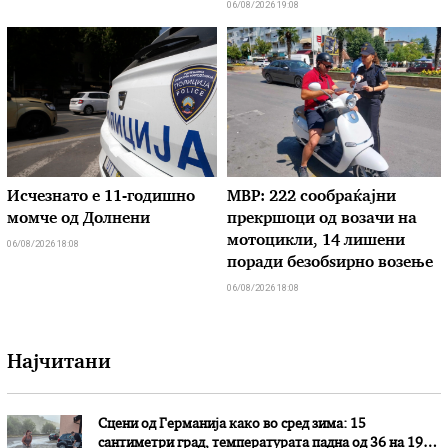
06/08/2026 19:08
Исчезнато е 11-годишно
МВР: 222 сообраќајни
момче од Долнени
прекршоци од возачи на
мотоцикли, 14 лишени
06/08/2026 18:08
поради безобѕирно возење
06/08/2026 18:08
Најчитани
Сцени од Германија како во сред зима: 15
сантиметри град, температурата падна од 36 на 19