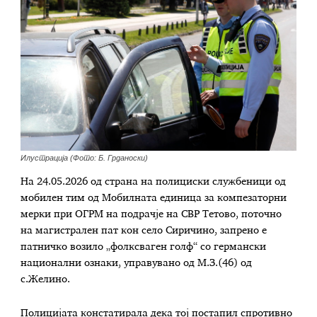
Илустрација (Фото: Б. Грданоски)
На 24.05.2026 од страна на полициски службеници од
мобилен тим од Мобилната единица за компезаторни
мерки при ОГРМ на подрачје на СВР Тетово, поточно
на магистрален пат кон село Сиричино, запрено е
патничко возило „фолксваген голф“ со германски
национални ознаки, управувано од М.З.(46) од
с.Желино.
Полицијата констатирала дека тој постапил спротивно