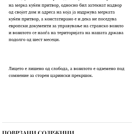
на мерка куќен притвор, односно бил затекнат надвор
од својот дом и адреса на која ја издржува мерката
куќен притвор, а констатирано е и дека не поседува
европски документи за управување на странско возило
и возилото се наоѓа на територијата на нашата држава
подолго од шест месеци.
Лицето е лишено од слобода, а возилото е одземено под
сомнение за сторен царински прекршок.
ПОВРЗАНИ СОДРЖИНИ