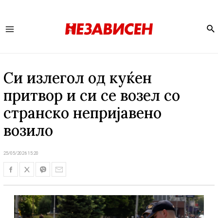
Se
Main
Menu
Си излегол од куќен
притвор и си се возел со
странско непријавено
возило
25/05/2026 15:20