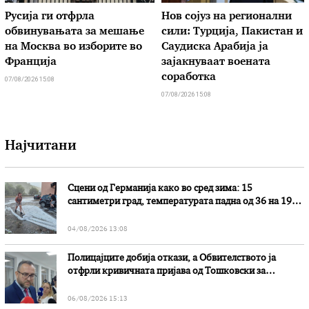
Русија ги отфрла
Нов сојуз на регионални
обвинувањата за мешање
сили: Турција, Пакистан и
на Москва во изборите во
Саудиска Арабија ја
Франција
зајакнуваат воената
соработка
07/08/2026 15:08
07/08/2026 15:08
Најчитани
Сцени од Германија како во сред зима: 15
сантиметри град, температурата падна од 36 на 19
степени
04/08/2026 13:08
Полицајците добија откази, а Обвителството ја
отфрли кривичната пријава од Тошковски за
наводни злоупотреби
06/08/2026 15:13