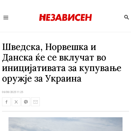
Se
Main
Menu
Шведска, Норвешка и
Данска ќе се вклучат во
иницијативата за купување
оружје за Украина
06/08/2025 11:25