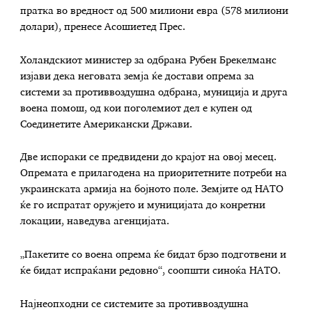
пратка во вредност од 500 милиони евра (578 милиони
долари), пренесе Асошиетед Прес.
Холандскиот министер за одбрана Рубен Брекелманс
изјави дека неговата земја ќе достави опрема за
системи за противвоздушна одбрана, муниција и друга
воена помош, од кои поголемиот дел е купен од
Соединетите Американски Држави.
Две испораки се предвидени до крајот на овој месец.
Опремата е прилагодена на приоритетните потреби на
украинската армија на бојното поле. Земјите од НАТО
ќе го испратат оружјето и муницијата до конретни
локации, наведува агенцијата.
„Пакетите со воена опрема ќе бидат брзо подготвени и
ќе бидат испраќани редовно“, соопшти синоќа НАТО.
Најнеопходни се системите за противвоздушна