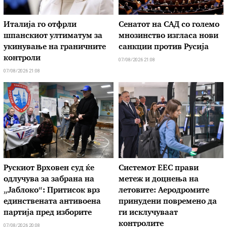
Италија го отфрли
Сенатот на САД со големо
шпанскиот ултиматум за
мнозинство изгласа нови
укинување на граничните
санкции против Русија
контроли
07/08/2026 21:08
07/08/2026 21:08
Рускиот Врховен суд ќе
Системот ЕЕС прави
одлучува за забрана на
метеж и доцнења на
„Јаблоко“: Притисок врз
летовите: Аеродромите
единствената антивоена
принудени повремено да
партија пред изборите
ги исклучуваат
контролите
07/08/2026 20:08