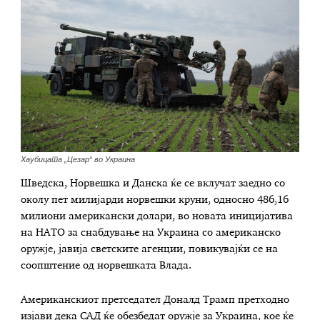
Хаубицата „Цезар“ во Украина
Шведска, Норвешка и Данска ќе се вклучат заедно со
околу пет милијарди норвешки круни, односно 486,16
милиони американски долари, во новата иницијатива
на НАТО за снабдување на Украина со американско
оружје, jaвија светските агенции, повикувајќи се на
соопштение од норвешката Влада.
Американскиот претседател Доналд Трамп претходно
изјави дека САД ќе обезбедат оружје за Украина, кое ќе