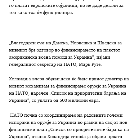
го платат европските сојузници, но не даде детали за
тоа како тоа ќе функционира.
„Благодарен сум на Данска, Норвешка и Шведска за
нивниот брз одговор во финансирањето на пакетот
американска воена помош за Украина“, изјави
генералниот секретар на НАТО, Марк Руте.
Холандија вчера објави дека ќе биде првиот донатор на
новиот механизам за финансирање оружје за Украина
на НАТО, наречен „Список на приоритетни барања на
Украина“, со уплата од 500 милиони евра.
НАТО почна со координирање на редовните големи
испораки на оружје за Украина во рамки на својот нов
финансиски план „Список со приоритетните барања на
Украина“, откако Холандија синоќа ја објави првата