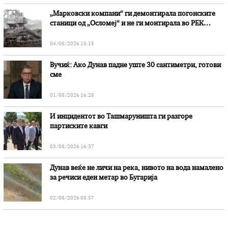
„Марковски компани“ ги демонтирала погонските
станици од „Осломеј“ и не ги монтирала во РЕК
„Битола“, стои во вештачењето на обвинителството
04/08/2026 15:15
Вучиќ: Ако Дунав падне уште 30 сантиметри, готови
сме
01/08/2026 16:28
И инцидентот во Ташмаруништa ги разгоре
партиските кавги
03/08/2026 16:37
Дунав веќе не личи на река, нивото на вода намалено
за речиси еден метар во Бугарија
02/08/2026 08:57