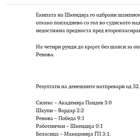
Екипата на Шкендија го одбрани шампионс
откако попладнево со гол во судиското на
недостижна предноста пред второпласира
На четири рунди до крајот без шанси за о
Ренова.
Резултати на денешните натпревари од 32
Силекс – Академија Пандев 3:0
Шкупи – Вардар 2:2
Ренова – Победа 9:1
Работнички – Шкендија 0:1
Беласица – Македонија ЃП 3:1.