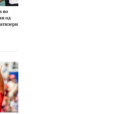
а во
ан од
атизери