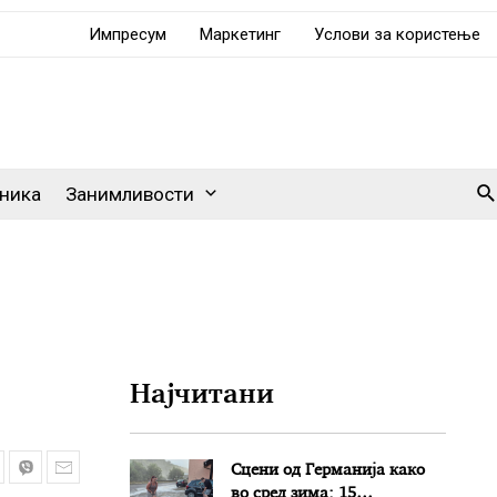
Импресум
Маркетинг
Услови за користење
Se
ника
Занимливости
Најчитани
Сцени од Германија како
во сред зима: 15