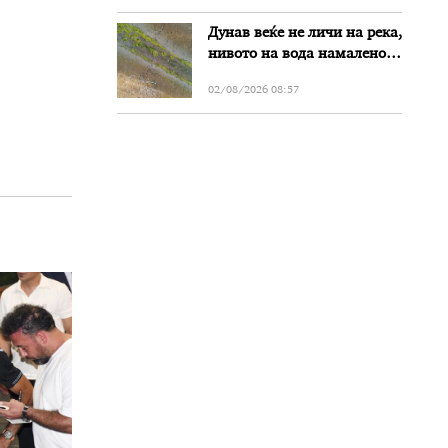
Дунав веќе не личи на река,
нивото на вода намалено
за речиси еден метар во
02/08/2026 08:57
Бугарија