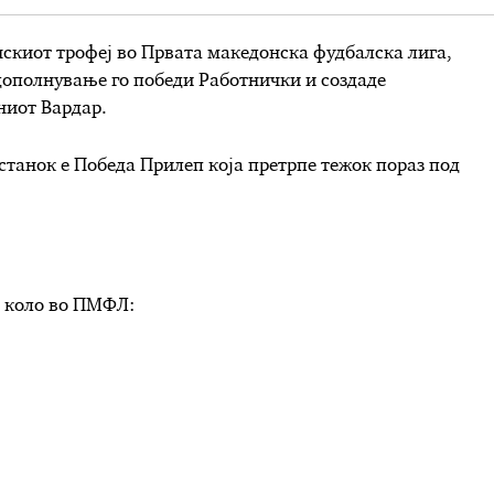
киот трофеј во Првата македонска фудбалска лига,
дополнување го победи Работнички и создаде
ниот Вардар.
пстанок е Победа Прилеп која претрпе тежок пораз под
. коло во ПМФЛ: