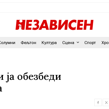
Колумни
Фељтон
Култура
Сцена
Спорт
Хро
 ја обезбеди
а