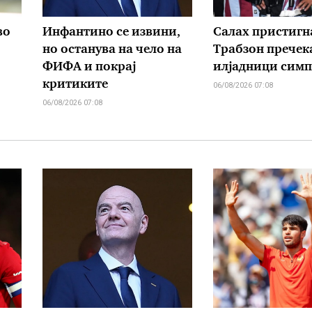
во
Инфантино се извини,
Салах пристигн
но останува на чело на
Трабзон пречек
ФИФА и покрај
илјадници симп
критиките
06/08/2026 07:08
06/08/2026 07:08