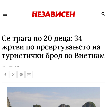
Se
Main
Menu
Се трага по 20 деца: 34
жртви по превртувањето на
туристички брод во Виетнам
19/07/2025 18:53