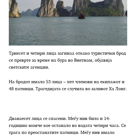
Триесет и четири лица загинаа откако туристички брод
се преврте за време на бура во Виетнам, објавија
светските агенции.
На бродот имало 53 лица – пет членови на екипажот и
48 патници. Трагедијата се случила во заливот Ха Лонг.
Дванаесет лица се спасени. Меѓу нив било и 14-
годишно момче кое останало во водата четири часа. Се
трага по преостанатите патници. Меѓу нив имало