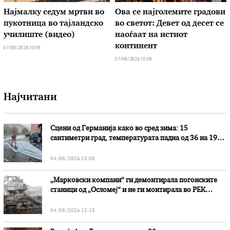
Најмалку седум мртви во
Ова се најголемите градови
пукотница во тајландско
во светот: Девет од десет се
училиште (видео)
наоѓаат на истиот
континент
07/08/2026 10:08
07/08/2026 10:08
Најчитани
Сцени од Германија како во сред зима: 15
сантиметри град, температурата падна од 36 на 19
степени
04/08/2026 13:08
„Марковски компани“ ги демонтирала погонските
станици од „Осломеј“ и не ги монтирала во РЕК
„Битола“, стои во вештачењето на обвинителството
04/08/2026 15:15