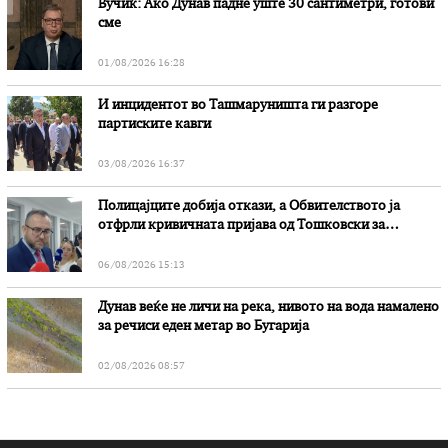
Вучиќ: Ако Дунав падне уште 30 сантиметри, готови
сме
01/08/2026 16:28
И инцидентот во Ташмаруништa ги разгоре
партиските кавги
03/08/2026 16:37
Полицајците добија откази, а Обвителството ја
отфрли кривичната пријава од Тошковски за
наводни злоупотреби
06/08/2026 15:13
Дунав веќе не личи на река, нивото на вода намалено
за речиси еден метар во Бугарија
02/08/2026 08:57