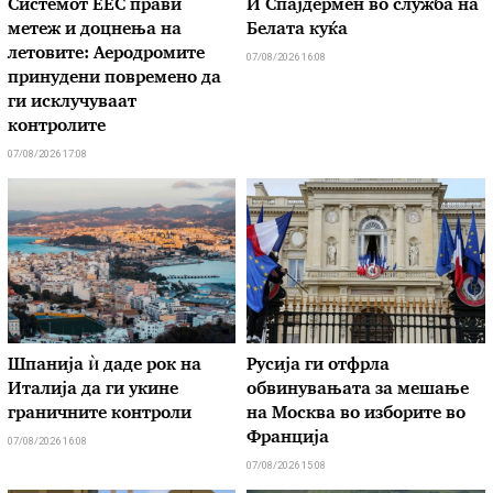
Системот ЕЕС прави
И Спајдермен во служба на
метеж и доцнења на
Белата куќа
летовите: Аеродромите
07/08/2026 16:08
принудени повремено да
ги исклучуваат
контролите
07/08/2026 17:08
Шпанија ѝ даде рок на
Русија ги отфрла
Италија да ги укине
обвинувањата за мешање
граничните контроли
на Москва во изборите во
Франција
07/08/2026 16:08
07/08/2026 15:08