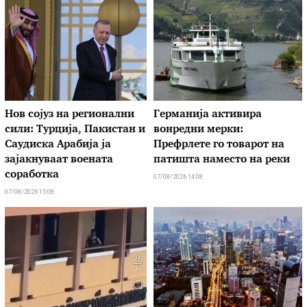
Нов сојуз на регионални
Германија активира
сили: Турција, Пакистан и
вонредни мерки:
Саудиска Арабија ја
Префрлете го товарот на
зајакнуваат воената
патишта наместо на реки
соработка
07/08/2026 14:08
07/08/2026 15:08