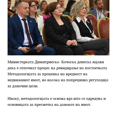
Министерката Димитриеска- Кочоска денеска изјави
дека e отпочнат процес на ревидирање на постоечката
Методологијата за проценка на вредност на
недвижниот имот, во насока на попрецизна регулација
за даночни цели.
Инаку, методологијата е основа врз што се одредува и
основицата за пресметка на данокот на имот.