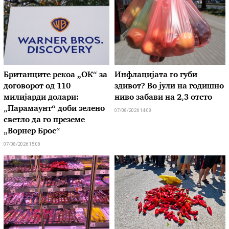
Британците рекоа „ОК“ за
Инфлацијата го губи
договорот од 110
здивот? Во јули на годишно
милијарди долари:
ниво забави на 2,3 отсто
„Парамаунт“ доби зелено
07/08/2026 14:08
светло да го преземе
„Ворнер Брос“
07/08/2026 15:08