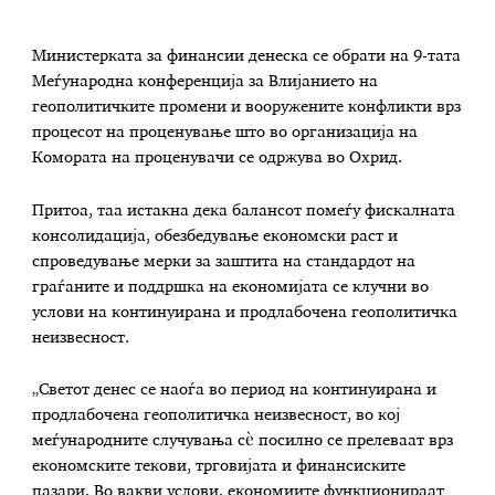
Министерката за финансии денеска се обрати на 9-тата
Меѓународна конференција за Влијанието на
геополитичките промени и вооружените конфликти врз
процесот на проценување што во организација на
Комората на проценувачи се одржува во Охрид.
Притоа, таа истакна дека балансот помеѓу фискалната
консолидација, обезбедување економски раст и
спроведување мерки за заштита на стандардот на
граѓаните и поддршка на економијата се клучни во
услови на континуирана и продлабочена геополитичка
неизвесност.
„Светот денес се наоѓа во период на континуирана и
продлабочена геополитичка неизвесност, во кој
меѓународните случувања сѐ посилно се прелеваат врз
економските текови, трговијата и финансиските
пазари. Во вакви услови, економиите функционираат