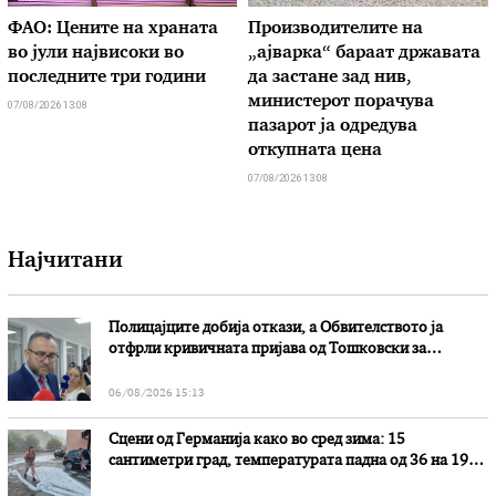
ФАО: Цените на храната
Производителите на
во јули највисоки во
„ајварка“ бараат државата
последните три години
да застане зад нив,
министерот порачува
07/08/2026 13:08
пазарот ја одредува
откупната цена
07/08/2026 13:08
Најчитани
Полицајците добија откази, а Обвителството ја
отфрли кривичната пријава од Тошковски за
наводни злоупотреби
06/08/2026 15:13
Сцени од Германија како во сред зима: 15
сантиметри град, температурата падна од 36 на 19
степени