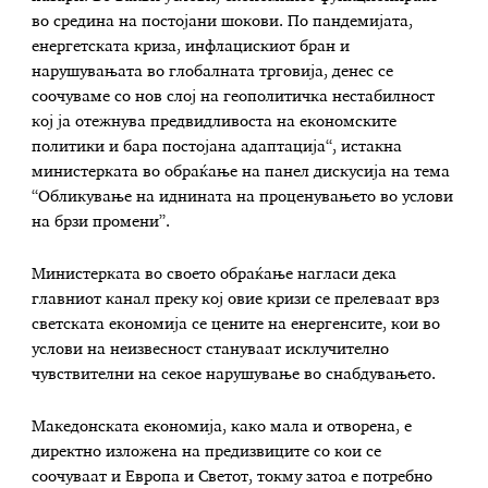
во средина на постојани шокови. По пандемијата,
енергетската криза, инфлацискиот бран и
нарушувањата во глобалната трговија, денес се
соочуваме со нов слој на геополитичка нестабилност
кој ја отежнува предвидливоста на економските
политики и бара постојана адаптација“, истакна
министерката во обраќање на панел дискусија на тема
“Обликување на иднината на проценувањето во услови
на брзи промени”.
Министерката во своето обраќање нагласи дека
главниот канал преку кој овие кризи се прелеваат врз
светската економија се цените на енергенсите, кои во
услови на неизвесност стануваат исклучително
чувствителни на секое нарушување во снабдувањето.
Македонската економија, како мала и отворена, е
директно изложена на предизвиците со кои се
соочуваат и Европа и Светот, токму затоа е потребно