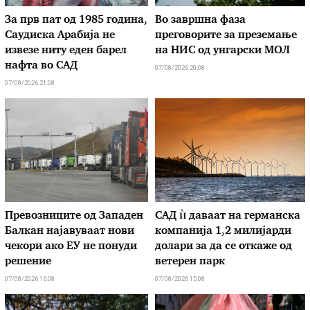
За прв пат од 1985 година,
Во завршна фаза
Саудиска Арабија не
преговорите за преземање
извезе ниту еден барел
на НИС од унгарски МОЛ
нафта во САД
07/08/2026 20:08
07/08/2026 21:08
Превозниците од Западен
САД ѝ даваат на германска
Балкан најавуваат нови
компанија 1,2 милијарди
чекори ако ЕУ не понуди
долари за да се откаже од
решение
ветерен парк
07/08/2026 16:08
07/08/2026 15:08