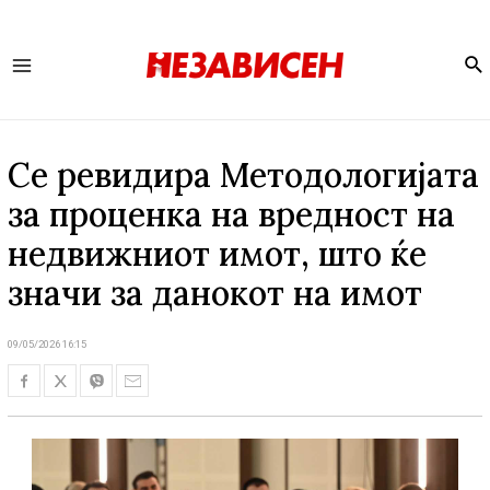
Se
Main
Menu
Се ревидира Методологијата
за проценка на вредност на
недвижниот имот, што ќе
значи за данокот на имот
09/05/2026 16:15