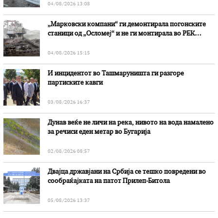
04/08/2026 13:08
„Марковски компани“ ги демонтирала погонските
станици од „Осломеј“ и не ги монтирала во РЕК
„Битола“, стои во вештачењето на обвинителството
04/08/2026 15:15
И инцидентот во Ташмаруништa ги разгоре
партиските кавги
03/08/2026 16:37
Дунав веќе не личи на река, нивото на вода намалено
за речиси еден метар во Бугарија
02/08/2026 08:57
Двајца државјани на Србија се тешко повредени во
сообраќајката на патот Прилеп-Битола
05/08/2026 13:37