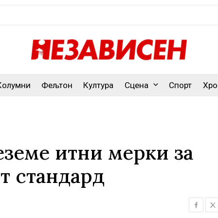
Колумни
Фељтон
Култура
Сцена
Спорт
Хро
еземе итни мерки за
т стандард