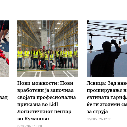
Нови можности: Нови
Левица: Зад на
вработени ја започнаа
проширување н
зад
својата професионална
евтината тариф
приказна во Lidl
ќе ги зголеми с
Логистичкиот центар
за струја
во Куманово
07/08/2026 12:08
07/08/2026 13:08