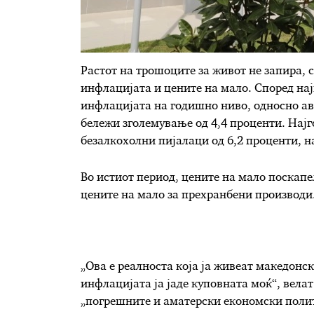
Растот на трошоците за живот не запира, 
инфлацијата и цените на мало. Според нај
инфлацијата на годишно ниво, односно авг
бележи зголемување од 4,4 проценти. Нај
безалкохолни пијалаци од 6,2 проценти, 
Во истиот период, цените на мало поскапел
цените на мало за прехранбени производи
„Ова е реалноста која ја живеат македонск
инфлацијата ја јаде куповната моќ“, велат
„погрешните и аматерски економски полит