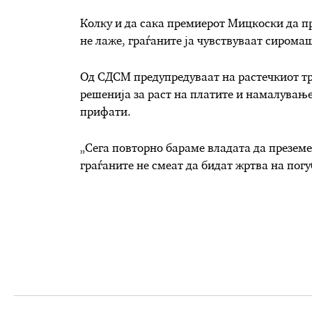
Колку и да сака премиерот Мицкоски да пр
не лаже, граѓаните ја чувствуваат сиромаш
Од СДСМ предупредуваат на растечкиот тр
решенија за раст на платите и намалување
прифати.
„Сега повторно бараме владата да преземе
граѓаните не смеат да бидат жртва на пог