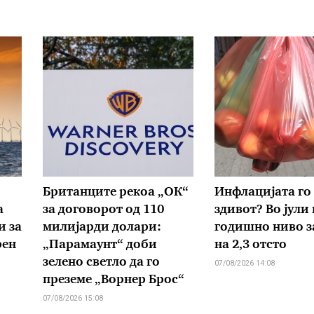
Британците рекоа „ОК“
Инфлацијата го
а
за договорот од 110
здивот? Во јули 
и за
милијарди долари:
годишно ниво з
рен
„Парамаунт“ доби
на 2,3 отсто
зелено светло да го
07/08/2026 14:08
преземе „Ворнер Брос“
07/08/2026 15:08