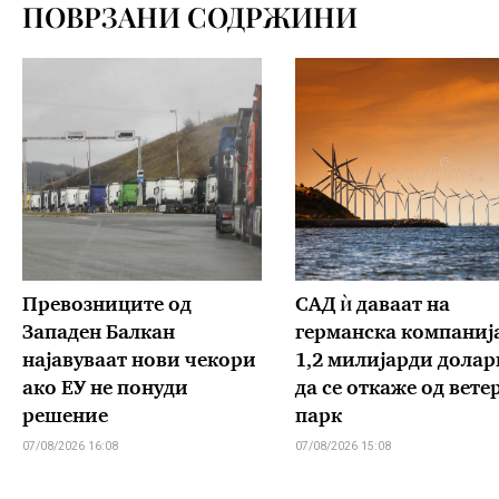
ПОВРЗАНИ СОДРЖИНИ
Превозниците од
САД ѝ даваат на
Западен Балкан
германска компаниј
најавуваат нови чекори
1,2 милијарди долар
ако ЕУ не понуди
да се откаже од вете
решение
парк
07/08/2026 16:08
07/08/2026 15:08