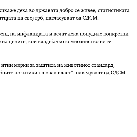
икаже дека во државата добро се живее, статистиката
тијата на свој грб, нагласуваат од СДСМ.
енд на инфлацијата и велат дека понудиле конкретни
 на цените, кои владејачкото мнозинство не ги
 итни мерки за заштита на животниот стандард,
убните политики на оваа власт“, наведуваат од СДСМ.