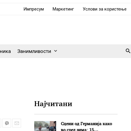
Импресум
Маркетинг
Услови за користење
Se
ника
Занимливости
Најчитани
Сцени од Германија како
во сред зима: 15