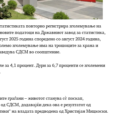
статистиката повторно регистрира зголемување на
новите податоци на Државниот завод за статистика,
уст 2025 година споредено со август 2024 година,
големо зголемување има на трошоците за храна и
наведува СДСМ во соопштение.
е за 4,1 процент. Дури за 6,7 проценти се зголемени
.
ите граѓани – животот станува сѐ поскап,
 од СДСМ, додавајќи дека ова е резултатот од
ики“ на владата предводена од Христијан Мицкоски.