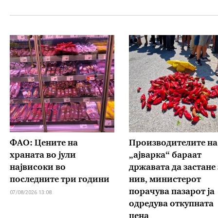
ФАО: Цените на
Производителите на
храната во јули
„ајварка“ бараат
највисоки во
државата да застане 
последните три години
нив, министерот
порачува пазарот ја
07/08/2026 13:08
одредува откупната
цена