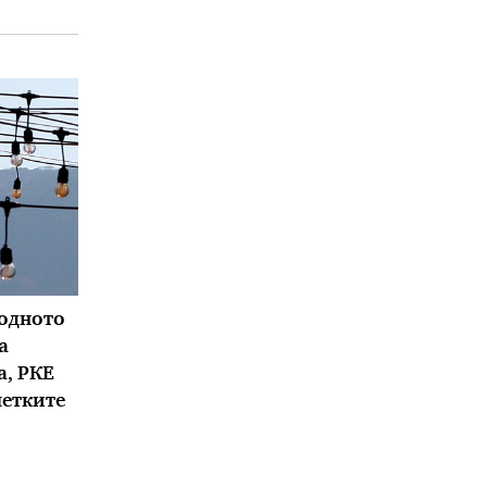
водното
а
а, РКЕ
метките