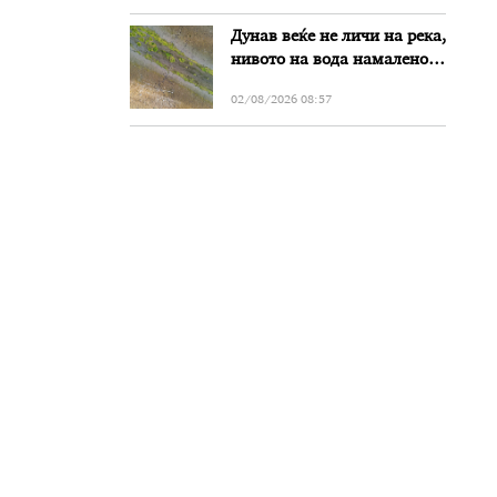
злоупотреби
Дунав веќе не личи на река,
нивото на вода намалено
за речиси еден метар во
02/08/2026 08:57
Бугарија