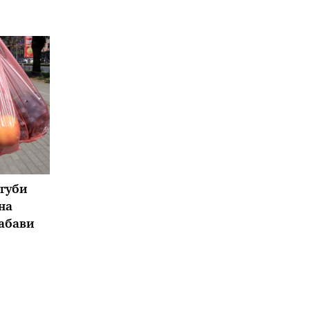
 губи
на
абави