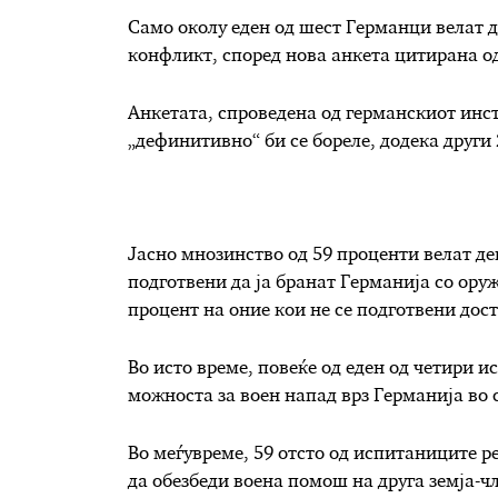
Само околу еден од шест Германци велат де
конфликт, според нова анкета цитирана о
Анкетата, спроведена од германскиот инс
„дефинитивно“ би се бореле, додека други 2
Јасно мнозинство од 59 проценти велат де
подготвени да ја бранат Германија со оруж
процент на оние кои не се подготвени дост
Во исто време, повеќе од еден од четири и
можноста за воен напад врз Германија во 
Во меѓувреме, 59 отсто од испитаниците ре
да обезбеди воена помош на друга земја-ч