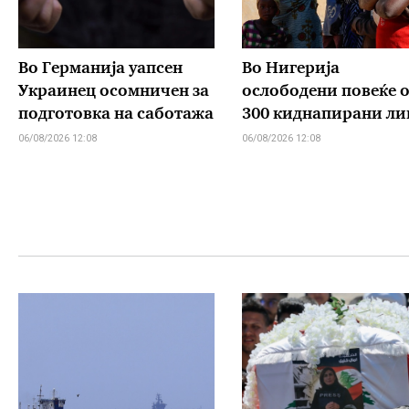
Во Германија уапсен
Во Нигерија
Украинец осомничен за
ослободени повеќе 
подготовка на саботажа
300 киднапирани ли
06/08/2026 12:08
06/08/2026 12:08