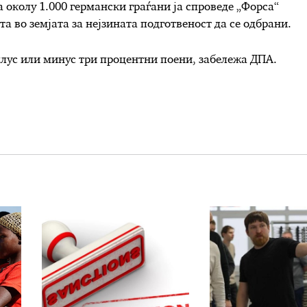
а околу 1.000 германски граѓани ја спроведе „Форса“
ата во земјата за нејзината подготвеност да се одбрани.
плус или минус три процентни поени, забележа ДПА.