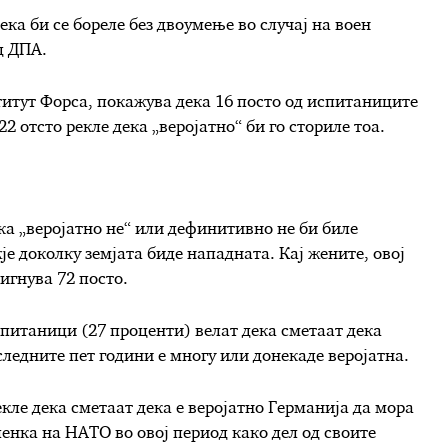
ка би се бореле без двоумење во случај на воен
д ДПА.
титут Форса, покажува дека 16 посто од испитаниците
2 отсто рекле дека „веројатно“ би го сториле тоа.
ка „веројатно не“ или дефинитивно не би биле
је доколку земјата биде нападната. Кај жените, овој
игнува 72 посто.
спитаници (27 проценти) велат дека сметаат дека
следните пет години е многу или донекаде веројатна.
кле дека сметаат дека е веројатно Германија да мора
ленка на НАТО во овој период како дел од своите