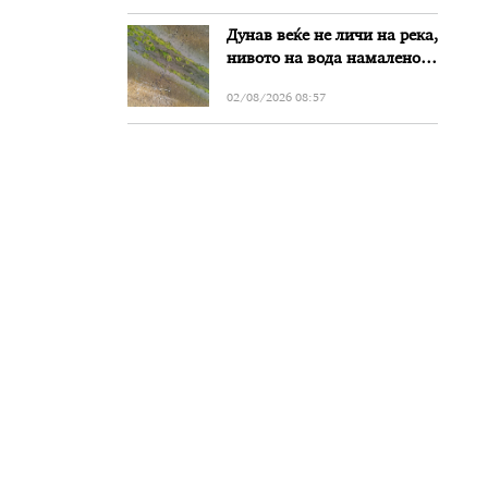
Дунав веќе не личи на река,
нивото на вода намалено
за речиси еден метар во
02/08/2026 08:57
Бугарија