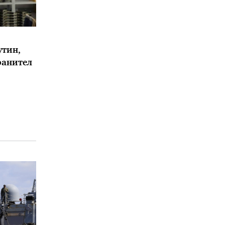
утин,
ранител