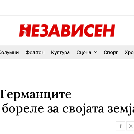
Колумни
Фељтон
Култура
Сцена
Спорт
Хро
 Германците
бореле за својата земј