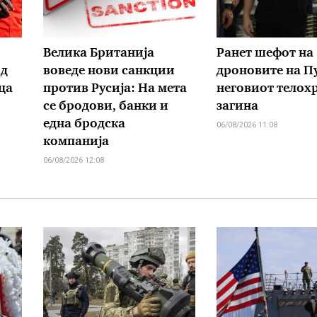
Велика Британија
Ранет шефот на
од
воведе нови санкции
дроновите на П
ца
против Русија: На мета
неговиот телох
се бродови, банки и
загина
една бродска
06/08/2026 11:08
компанија
06/08/2026 12:08