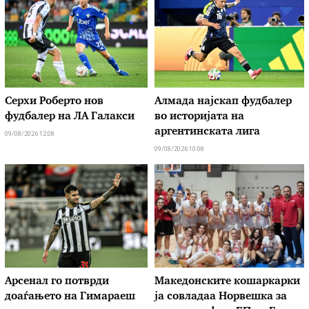
Серхи Роберто нов
Алмада најскап фудбалер
фудбалер на ЛА Галакси
во историјата на
аргентинската лига
09/08/2026 12:08
09/08/2026 10:08
Арсенал го потврди
Македонските кошаркарки
доаѓањето на Гимараеш
ја совладаа Норвешка за