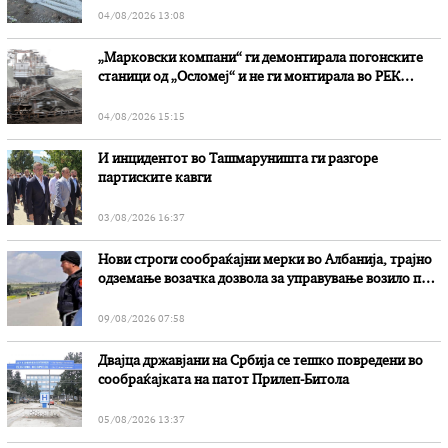
04/08/2026 13:08
„Марковски компани“ ги демонтирала погонските
станици од „Осломеј“ и не ги монтирала во РЕК
„Битола“, стои во вештачењето на обвинителството
04/08/2026 15:15
И инцидентот во Ташмаруништa ги разгоре
партиските кавги
03/08/2026 16:37
Нови строги сообраќајни мерки во Aлбанија, трајно
одземање возачка дозвола за управување возило под
дејство на алкохол и големи парични казни
09/08/2026 07:58
Двајца државјани на Србија се тешко повредени во
сообраќајката на патот Прилеп-Битола
05/08/2026 13:37