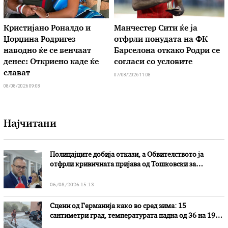
Кристијано Роналдо и
Манчестер Сити ќе ја
Џорџина Родригез
отфрли понудата на ФК
наводно ќе се венчаат
Барселона откако Родри се
денес: Откриено каде ќе
согласи со условите
слават
07/08/2026 11:08
08/08/2026 09:08
Најчитани
Полицајците добија откази, а Обвителството ја
отфрли кривичната пријава од Тошковски за
наводни злоупотреби
06/08/2026 15:13
Сцени од Германија како во сред зима: 15
сантиметри град, температурата падна од 36 на 19
степени