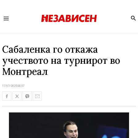
Se
Main
Menu
Сабаленка го откажа
учеството на турнирот во
Монтреал
17/07/2025 08:57