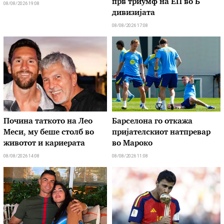
прв триумф на ЕП во Б
08/08/2026 19:08
дивизијата
08/08/2026 17:08
Почина таткото на Лео
Барселона го откажа
Меси, му беше столб во
пријателскиот натпревар
животот и кариерата
во Мароко
08/08/2026 14:08
08/08/2026 11:08