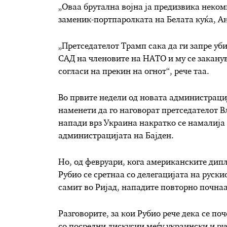
„Оваа брутална војна ја предизвика некомп
заменик-портпаролката на Белата куќа, Ана
„Претседателот Трамп сака да ги запре уб
САД на членовите на НАТО и му се заканув
согласи на прекин на огнот“, рече таа.
Во првите недели од новата администрациј
наменети да го наговорат претседателот В
напади врз Украина накратко се намалија 
администрацијата на Бајден.
Но, од февруари, кога американските дип
Рубио се сретнаа со делегацијата на руск
самит во Ријад, нападите повторно почнаа
Разговорите, за кои Рубио рече дека се по