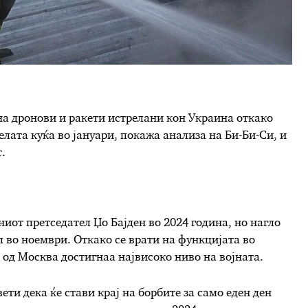
 на дронови и ракети истрелани кон Украина откако
елата куќа во јануари, покажа анализа на Би-Би-Си, и
.
иот претседател Џо Бајден во 2024 година, но нагло
п во ноември. Откако се врати на функцијата во
од Москва достигнаа највисоко ниво на војната.
ети дека ќе стави крај на борбите за само еден ден