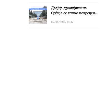
Двајца државјани на
Србија се тешко повредени
во сообраќајката на патот
05/08/2026 13:37
Прилеп-Битола