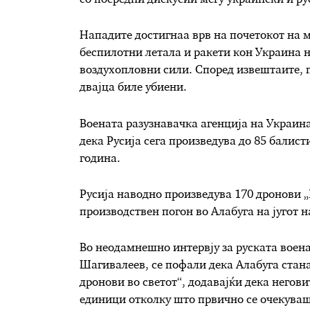
со посредни дискусии меѓу украински и ру
Нападите достигнаа врв на почетокот на 
беспилотни летала и ракети кон Украина н
воздухопловни сили. Според извештаите, п
двајца биле убиени.
Воената разузнавачка агенција на Украи
дека Русија сега произведува до 85 балист
година.
Русија наводно произведува 170 дронови „
производствен погон во Алабуга на југот н
Во неодамнешно интервју за руската воена
Шагивалеев, се пофали дека Алабуга стан
дронови во светот“, додавајќи дека негов
единици отколку што првично се очекуваш