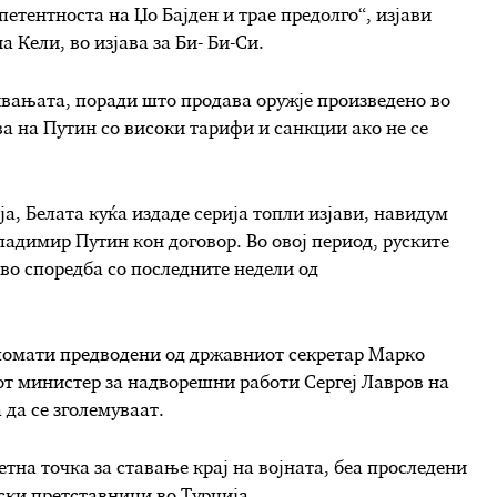
етентноста на Џо Бајден и трае предолго“, изјави
 Кели, во изјава за Би- Би-Си.
ивањата, поради што продава оружје произведено во
а на Путин со високи тарифи и санкции ако не се
а, Белата куќа издаде серија топли изјави, навидум
ладимир Путин кон договор. Во овој период, руските
во споредба со последните недели од
ломати предводени од државниот секретар Марко
иот министер за надворешни работи Сергеј Лавров на
 да се зголемуваат.
четна точка за ставање крај на војната, беа проследени