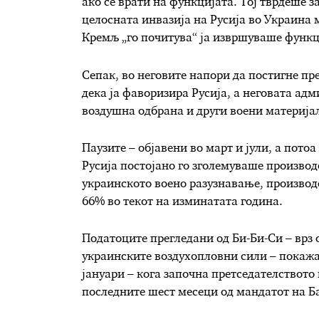
ако се врати на функцијата. Тој тврдеше 
целосната инвазија на Русија во Украина 
Кремљ „го почитува“ ја извршуваше функц
Сепак, во неговите напори да постигне пр
дека ја фаворизира Русија, а неговата ад
воздушна одбрана и други воени материјал
Паузите – објавени во март и јули, а пото
Русија постојано го зголемуваше производ
украинското воено разузнавање, производс
66% во текот на изминатата година.
Податоците прегледани од Би-Би-Си – врз
украинските воздухопловни сили – покажа
јануари – кога започна претседателството н
последните шест месеци од мандатот на Ба