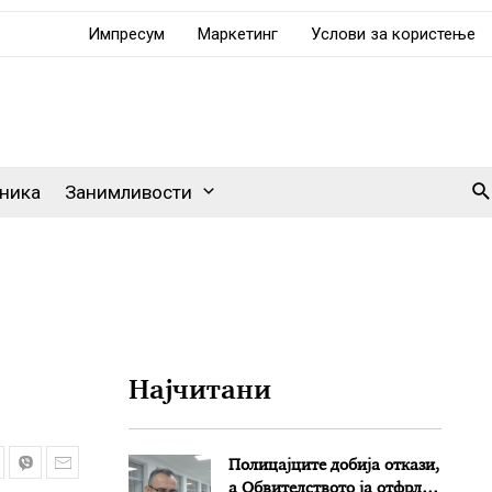
Импресум
Маркетинг
Услови за користење
Se
ника
Занимливости
Најчитани
Полицајците добија откази,
а Обвителството ја отфрли