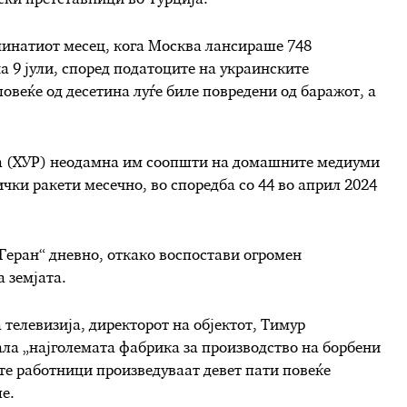
ски претставници во Турција.
минатиот месец, кога Москва лансираше 748
а 9 јули, според податоците на украинските
овеќе од десетина луѓе биле повредени од баражот, а
на (ХУР) неодамна им соопшти на домашните медиуми
ички ракети месечно, во споредба со 44 во април 2024
Геран“ дневно, откако воспостави огромен
а земјата.
 телевизија, директорот на објектот, Тимур
ала „најголемата фабрика за производство на борбени
ите работници произведуваат девет пати повеќе
е.