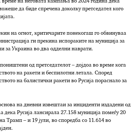
за време на неговата кампања во 2024 година дека
можеше да биде спречена доколку претседател кого
ијата.
екин на огнот, критичарите понекогаш го обвинуваа
министрација ги прекина испораките на муниција за
и за Украина во два одделни наврати.
а поништени од претседателот – дојдоа во време кога
ството на ракети и беспилотни летала. Според
твото на балистички ракети во Русија пораснало за
 основа на дневни извештаи за инциденти издадени од
а дека Русија лансирала 27.158 муниција помеѓу 20
а Трамп – и 19 јули, во споредба со 11.614 во
јден.