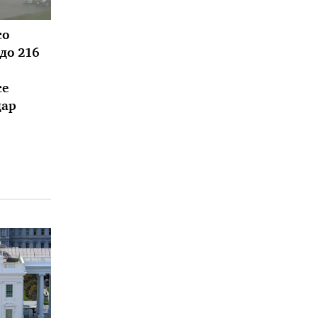
со
 до 216
се
дар