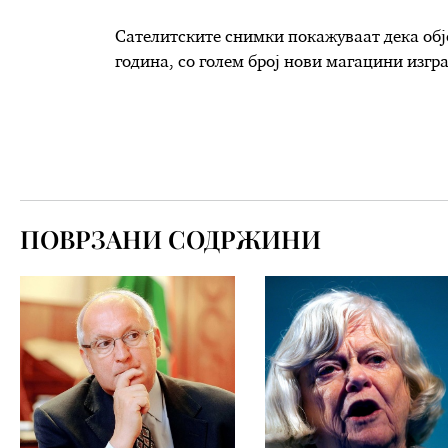
Сателитските снимки покажуваат дека обј
година, со голем број нови магацини изгр
ПОВРЗАНИ СОДРЖИНИ