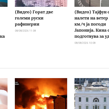
(Видео) Горат две
(Видео) Тајфун 
големи руски
налети на ветер
рафинерии
км/ч ја погоди
Јапонија. Кина 
08/08/2026 11:08
ка
подготвува за у
08/08/2026 10:08