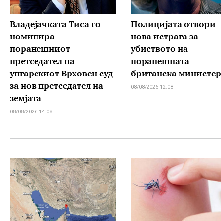
Владејачката Тиса го
Полицијата отвори
номинира
нова истрага за
поранешниот
убиството на
претседател на
поранешната
унгарскиот Врховен суд
британска министер
за нов претседател на
08/08/2026 12:08
земјата
08/08/2026 14:08