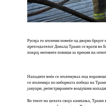
Русија го зголеми повеќе од двојно бројот
претседателот Доналд Трамп се врати во Б
покрај неговите повици за прекин на огнот
Нападите веќе се зголемуваа под поранешн
се зголемија по изборната победа на Трам
јануари, регистрираните воздушни напади 
Во текот на целата своја кампања, Трамп в