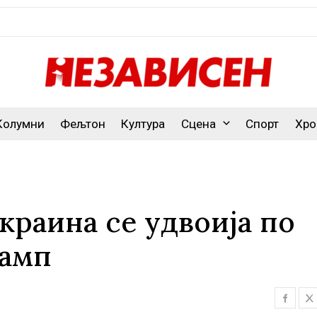
Колумни
Фељтон
Култура
Сцена
Спорт
Хро
краина се удвоија по
рамп