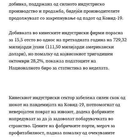
добивка, поддржана од силното индустриско
производство и продажба, бидејќи производителите
продолжуваат со закрепнување од падот од Ковид-19.
Добивката во кинеските индустриски фирми порасна
за 15,5 отсто во однос на претходната година на 729,32
милијарди јуани (111,50 милијарди американски
долари), но помалку од највисокиот тригодишен
октомври 28,2%, покажаа податоците на
Националното биро за статистика во неделата.
Кинескиот индустриски сектор забележа силен скок од
шокот на пандемијата на Ковид-19, потпомогнат од
неверојатен поврат на извозот, додека фабриките
напредуваат за да ја задоволат побарувачката во
странство. Цените на фабричките порти, мерач за
профитабилност, паднаа помалку од очекуваните