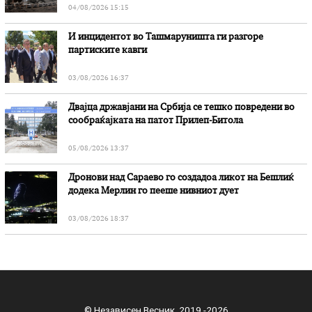
04/08/2026 15:15
И инцидентот во Ташмаруништa ги разгоре
партиските кавги
03/08/2026 16:37
Двајца државјани на Србија се тешко повредени во
сообраќајката на патот Прилеп-Битола
05/08/2026 13:37
Дронови над Сараево го создадоа ликот на Бешлиќ
додека Мерлин го пееше нивниот дует
03/08/2026 18:37
© Независен Весник 2019 -2026