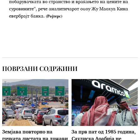
побарувачката во странство и враќањето на цените на
суровините“, рече аналитичарот ouоу Жу Маохуа Кина
(Ројтерс)
евербрајт банка.
ПОВРЗАНИ СОДРЖИНИ
Земјава повторно на
За прв пат од 1985 година,
грчката листата на држави
Саудиска Арабија не