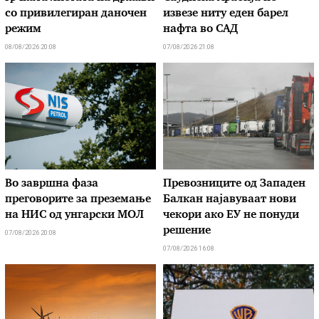
со привилегиран даночен
извезе ниту еден барел
режим
нафта во САД
08/08/2026 20:08
07/08/2026 21:08
Во завршна фаза
Превозниците од Западен
преговорите за преземање
Балкан најавуваат нови
на НИС од унгарски МОЛ
чекори ако ЕУ не понуди
решение
07/08/2026 20:08
07/08/2026 16:08