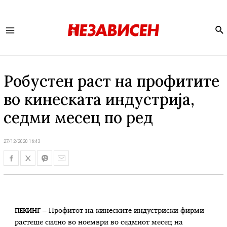
Se
Main
Menu
Робустен раст на профитите
во кинеската индустрија,
седми месец по ред
27/12/2020 16:43
– Профитот на кинеските индустриски фирми
ПЕКИНГ
растеше силно во ноември во седмиот месец на