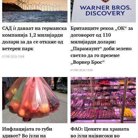
САД ѝ даваат на германска
Британците рекоа „ОК“ за
компанија 1,2 милијарди
договорот од 110
долари за да се откаже од
милијарди долари:
ветерен парк
„Парамаунт“ доби зелено
светло да го преземе
07/08/2026 15:08
„Ворнер Брос“
07/08/2026 15:08
Инфлацијата го губи
ФАО: Цените на храната
здивот? Во јули на
во јули највисоки во