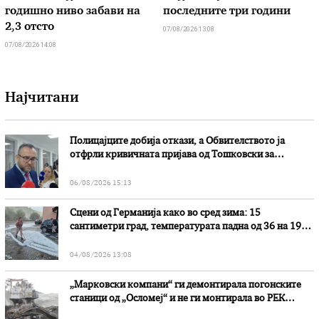
годишно ниво забави на
последните три години
2,3 отсто
07/08/2026 13:08
07/08/2026 14:08
Најчитани
Полицајците добија откази, а Обвителството ја
отфрли кривичната пријава од Тошковски за
наводни злоупотреби
06/08/2026 15:13
Сцени од Германија како во сред зима: 15
сантиметри град, температурата падна од 36 на 19
степени
04/08/2026 13:08
„Марковски компани“ ги демонтирала погонските
станици од „Осломеј“ и не ги монтирала во РЕК
„Битола“, стои во вештачењето на обвинителството