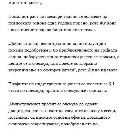
минатиот месец.
Помалиот раст во ноември главно се должеше на
повисоката основа една година порано, рече Жу Хонг,
висок статистичар во бирото за статистика.
„Добивката кај некои традиционални индустрии
покажа подобрување. Со приближувањето на грејната
сезона, побарувачката за термички јаглен се зголеми, а
цените се зголемија, што доведе до забрзано
закрепнување во секторот јаглен“, рече Жу во изјавата.
Профитот на индустријата за јаглен се зголеми за 9,1
отсто во ноември, првото зголемување годинава.
„Индустрискиот профит се очекува да одржи
двоцифрен раст во текот на следните неколку месеци,
поттикнат од ниските основни ефекти, домашното
економско закрепнување, подобрувањата во