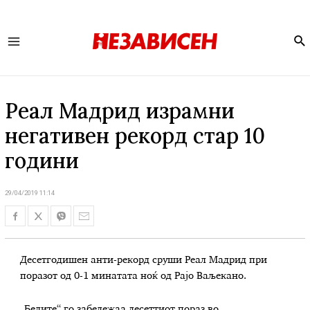
Se
Main
Menu
Реал Мадрид израмни
негативен рекорд стар 10
години
29/04/2019 11:14
Десетгодишен анти-рекорд сруши Реал Мадрид при
поразот од 0-1 минатата ноќ од Рајо Ваљекано.
„Белите“ го забележаа десеттиот пораз во