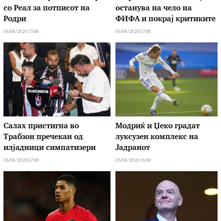
со Реал за потписот на
останува на чело на
Родри
ФИФА и покрај критиките
06/08/2026 15:08
06/08/2026 07:08
Салах пристигна во
Модриќ и Џеко градат
Трабзон пречекан од
луксузен комплекс на
илјадници симпатизери
Јадранот
06/08/2026 07:08
05/08/2026 16:08