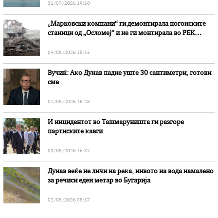
31/07/2026 19:10
„Марковски компани“ ги демонтирала погонските
станици од „Осломеј“ и не ги монтирала во РЕК
„Битола“, стои во вештачењето на обвинителството
04/08/2026 15:15
Вучиќ: Ако Дунав падне уште 30 сантиметри, готови
сме
01/08/2026 16:28
И инцидентот во Ташмаруништa ги разгоре
партиските кавги
03/08/2026 16:37
Дунав веќе не личи на река, нивото на вода намалено
за речиси еден метар во Бугарија
02/08/2026 08:57