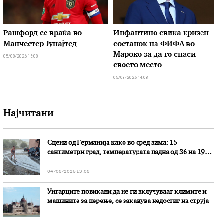
Рашфорд се враќа во
Инфантино свика кризен
Манчестер Јунајтед
состанок на ФИФА во
Мароко за да го спаси
05/08/2026 16:08
своето место
05/08/2026 14:08
Најчитани
Сцени од Германија како во сред зима: 15
сантиметри град, температурата падна од 36 на 19
степени
04/08/2026 13:08
Унгарците повикани да не ги вклучуваат климите и
машините за перење, се заканува недостиг на струја