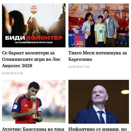
Се бараат волонтери за
Тиаго Меси потпишува за
Олимписките игри во Лос
Барселона
Анџелес 2028
06/08/2026 17:08
06/08/2026 19:08
Атлетик: Барселона во трка
Инфантино се извини, но