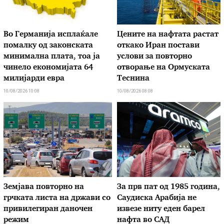
Во Германија исплаќале
Цените на нафтата растат
помалку од законската
откако Иран постави
минимална плата, тоа ја
услови за повторно
чинело економијата 64
отворање на Ормуската
милијарди евра
Теснина
10/08/2026 10:08
10/08/2026 08:08
Земјава повторно на
За прв пат од 1985 година,
грчката листа на држави со
Саудиска Арабија не
привилегиран даночен
извезе ниту еден барел
режим
нафта во САД