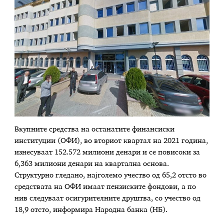
Вкупните средства на останатите финансиски
институции (ОФИ), во вториот квартал на 2021 година,
изнесуваат 152.572 милиони денари и се повисоки за
6,363 милиони денари на квартална основа.
Структурно гледано, најголемо учество од 65,2 отсто во
средствата на ОФИ имаат пензиските фондови, а по
нив следуваат осигурителните друштва, со учество од
18,9 отсто, информира Народна банка (НБ).