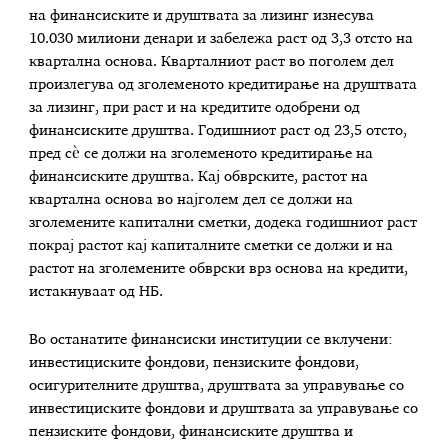
на финансиските и друштвата за лизинг изнесува
10.030 милиони денари и забележа раст од 3,3 отсто на
квартална основа. Кварталниот раст во поголем дел
произлегува од зголеменото кредитирање на друштвата
за лизинг, при раст и на кредитите одобрени од
финансиските друштва. Годишниот раст од 23,5 отсто,
пред сѐ се должи на зголеменото кредитирање на
финансиските друштва. Кај обврските, растот на
квартална основа во најголем дел се должи на
зголемените капитални сметки, додека годишниот раст
покрај растот кај капиталните сметки се должи и на
растот на зголемените обврски врз основа на кредити,
истакнуваат од НБ.
Во останатите финансиски институции се вклучени:
инвестициските фондови, пензиските фондови,
осигурителните друштва, друштвата за управување со
инвестициските фондови и друштвата за управување со
пензиските фондови, финансиските друштва и