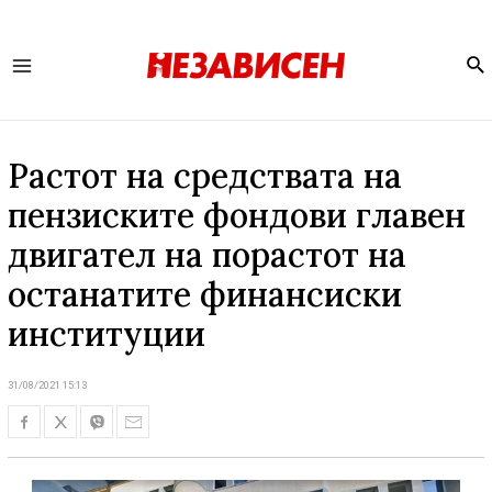
Se
Main
Menu
Растот на средствата на
пензиските фондови главен
двигател на порастот на
останатите финансиски
институции
31/08/2021 15:13