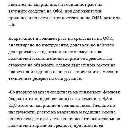
двигател на кварталниот и годишниот раст на
вкупните средства на ОФИ, при дополнителен
придонес и на останатите потсектори на ОФИ, велат од
НБ.
Кварталниот и годишен раст на средствата на ОФИ,
анализирано по инструменти, додаваат, во најголем
дел произлегува од зголемените вложувања во
должнички и сопственички хартии од вредност. На
страната на обврските, главен двигател на растот на
квартална и годишна основа се капиталните сметки и
техничките резерви на осигурување.
-Во вториот квартал средствата на пензиските фондови
(задолжителни и доброволни) се зголемени за 4,8 и
21,9 отсто на квартално и годишно ниво. Гледано по
инструменти, растот на квартална и годишна основа
во поголем дел е резултат на повисоките вложувања во
должнички хартии од вредност, при позитивен