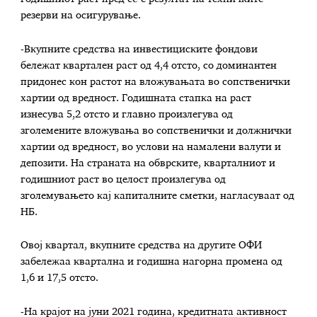
резерви на осигурување.
-Вкупните средства на инвестициските фондови
бележат квартален раст од 4,4 отсто, со доминантен
придонес кон растот на вложувањата во сопственички
хартии од вредност. Годишната стапка на раст
изнесува 5,2 отсто и главно произлегува од
зголемените вложувања во сопственички и должнички
хартии од вредност, во услови на намалени валути и
депозити. На страната на обврските, кварталниот и
годишниот раст во целост произлегува од
зголемувањето кај капиталните сметки, нагласуваат од
НБ.
Овој квартал, вкупните средства на другите ОФИ
забележаа квартална и годишна нагорна промена од
1,6 и 17,5 отсто.
-На крајот на јуни 2021 година, кредитната активност