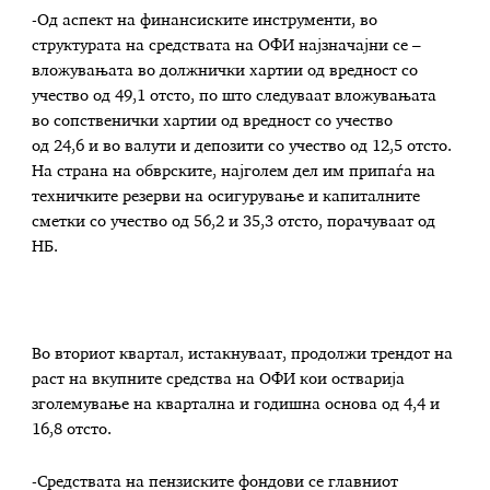
-Од аспект на финансиските инструменти, во
структурата на средствата на ОФИ најзначајни се –
вложувањата во должнички хартии од вредност со
учество од 49,1 отсто, по што следуваат вложувањата
во сопственички хартии од вредност со учество
од 24,6 и во валути и депозити со учество од 12,5 отсто.
На страна на обврските, најголем дел им припаѓа на
техничките резерви на осигурување и капиталните
сметки со учество од 56,2 и 35,3 отсто, порачуваат од
НБ.
Во вториот квартал, истакнуваат, продолжи трендот на
раст на вкупните средства на ОФИ кои остварија
зголемување на квартална и годишна основа од 4,4 и
16,8 отсто.
-Средствата на пензиските фондови се главниот