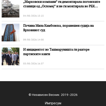
„Марковски компани“ ги демонтирала погонските
станици од „Осломеј“ и не ги монтирала во РЕК
„Битола“, стои во вештачењето на обвинителството
04/08/2026 15:15
Почина Мила Камбовска, поранешен судија на
Врховниот суд
09/08/2026 14:08
И инцидентот во Ташмаруништa ги разгоре
партиските кавги
03/08/2026 16:37
© Независен Весник 2019 -2026
Импресум