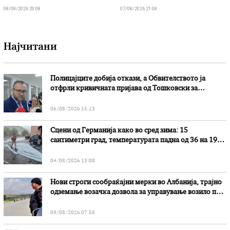
08/08/2026 20:08
07/08/2026 21:08
Најчитани
Полицајците добија откази, а Обвителството ја
отфрли кривичната пријава од Тошковски за
наводни злоупотреби
06/08/2026 15:13
Сцени од Германија како во сред зима: 15
сантиметри град, температурата падна од 36 на 19
степени
04/08/2026 13:08
Нови строги сообраќајни мерки во Aлбанија, трајно
одземање возачка дозвола за управување возило под
дејство на алкохол и големи парични казни
09/08/2026 07:58