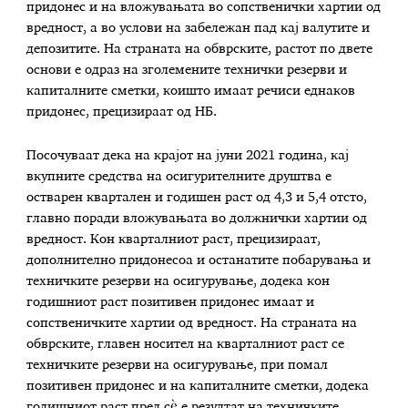
придонес и на вложувањата во сопственички хартии од
вредност, а во услови на забележан пад кај валутите и
депозитите. На страната на обврските, растот по двете
основи е одраз на зголемените технички резерви и
капиталните сметки, коишто имаат речиси еднаков
придонес, прецизираат од НБ.
Посочуваат дека на крајот на јуни 2021 година, кај
вкупните средства на осигурителните друштва е
остварен квартален и годишен раст од 4,3 и 5,4 отсто,
главно поради вложувањата во должнички хартии од
вредност. Кон кварталниот раст, прецизираат,
дополнително придонесоа и останатите побарувања и
техничките резерви на осигурување, додека кон
годишниот раст позитивен придонес имаат и
сопственичките хартии од вредност. На страната на
обврските, главен носител на кварталниот раст се
техничките резерви на осигурување, при помал
позитивен придонес и на капиталните сметки, додека
годишниот раст пред сѐ е резултат на техничките