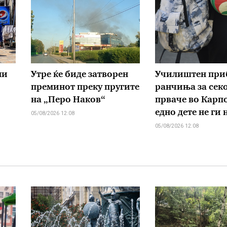
ни
Утре ќе биде затворен
Училиштен при
преминот преку пругите
ранчиња за сек
на „Перо Наков“
прваче во Карп
едно дете не ги 
05/08/2026 12:08
05/08/2026 12:08