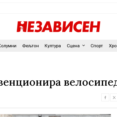
Колумни
Фељтон
Култура
Сцена
Спорт
Хро
бвенционира велосипе