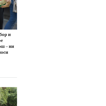
бор и
ое
ош – ни
носи