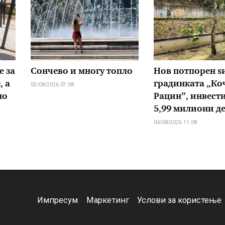
е за
Сончево и многу топло
Нов потпорен ѕ
, а
градинката „Ко
05/08/2026 07:08
но
Рацин”, инвести
5,99 милиони д
04/08/2026 11:08
Импресум
Маркетинг
Услови за користење