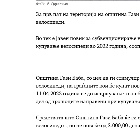
Фото: Б. Грданоски
За прв пат на територија на општина Гази
велосипеди.
Во тек е јавен повик за субвенционирање 
купување велосипеди во 2022 година, соо
Општина Гази Баба, со цел да ги стимулир
велосипеди, на граѓаните кои ќе купат нов
11.04.2022 година се до исцрпувањето на 
дел од трошоците направени при купување
Средствата што Општина Гази Баба ќе ги с
велосипедот, но не повеќе од 3.000,00 ден