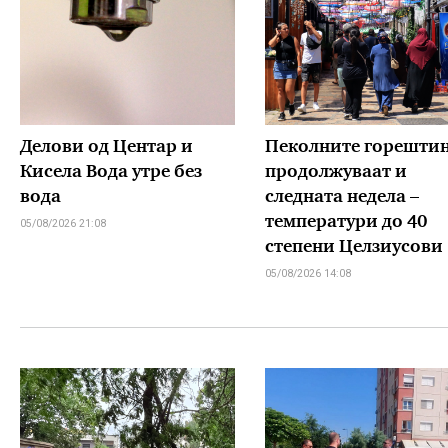
Делови од Центар и
Пеколните горешти
Кисела Вода утре без
продолжуваат и
вода
следната недела –
температури до 40
05/08/2026 21:08
степени Целзиусови
05/08/2026 14:08