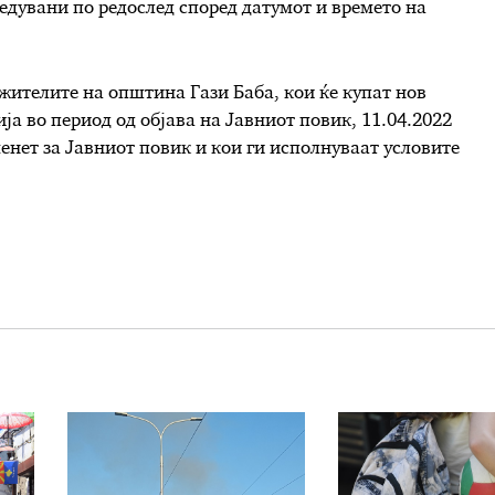
едувани по редослед според датумот и времето на
жителите на општина Гази Баба, кои ќе купат нов
а во период од објава на Јавниот повик, 11.04.2022
енет за Јавниот повик и кои ги исполнуваат условите