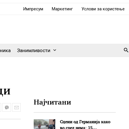
Импресум
Маркетинг
Услови за користење
Se
ника
Занимливости
ди
Најчитани
Сцени од Германија како
во сред зима: 15