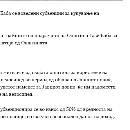
 Баба се воведени субвенции за купување на
на граѓаните на подрачјето на Општина Гази Баба за
пштија од Општината.
а жителите од својата општина за користење на
 велосипед во период од објава на Јавниот повик,
буџетот наменет за Јавниот повик, ќе им надомести
 на велосипед.
убвенционира се во износ од 50% од вредноста на
ари по лице, со вклучен персонален данок на доход.