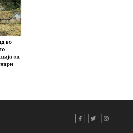
ид во
чо
ција од
енари