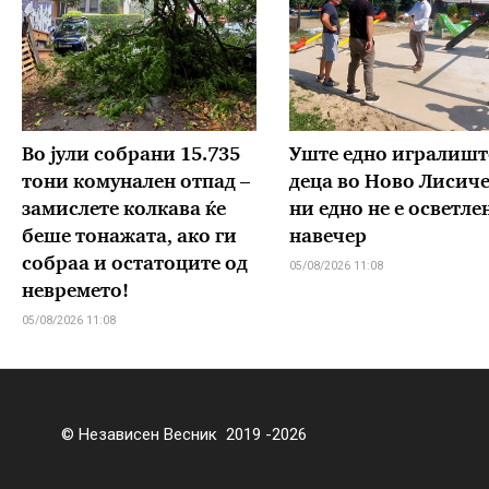
Во јули собрани 15.735
Уште едно игралишт
тони комунален отпад –
деца во Ново Лисиче
замислете колкава ќе
ни едно не е осветле
беше тонажата, ако ги
навечер
собраа и остатоците од
05/08/2026 11:08
невремето!
05/08/2026 11:08
© Независен Весник 2019 -2026