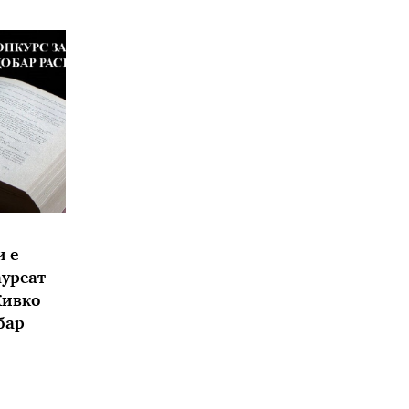
 е
уреат
Живко
бар