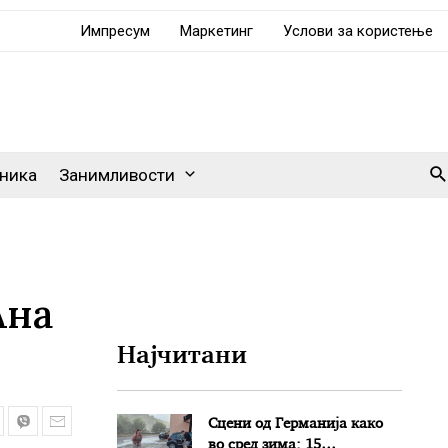
Импресум
Маркетинг
Услови за користење
Se
ника
Занимливости
Ана
Најчитани
Сцени од Германија како
во сред зима: 15