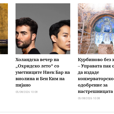
Холандска вечер на
Курбиново без 
„Охридско лето“ со
– Управата пак 
уметниците Ниек Бар на
да издаде
виолина и Бен Ким на
конзерваторско
пијано
одобрение за
настрешницата
05/08/2026 10:08
05/08/2026 10:08