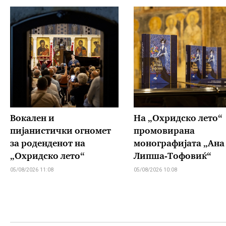
Вокален и
На „Охридско лето“
пијанистички огномет
промовирана
за роденденот на
монографијата „Ана
„Охридско лето“
Липша-Тофовиќ“
05/08/2026 11:08
05/08/2026 10:08