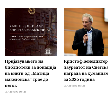
Пријавувањето на
Кристоф Бенедиктер
библиотеки за донација
лауреатот на Светск
на книги од „Матица
награда на хуманиз
македонска“ трае до
за 2026 година
петок
05/08/2026 08:08
05/08/2026 09:08