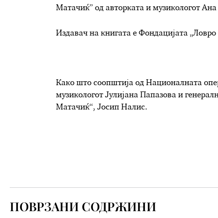
Матачиќ” од авторката и музикологот Ана
Издавач на книгата е Фондацијата „Ловро
Како што соопштија од Националната опер
музикологот Јулијана Папазова и генерал
Матачиќ“, Јосип Налис.
ПОВРЗАНИ СОДРЖИНИ