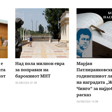
 е
Над пола милион евра
Марјан
ата
за поправки на
Патлиџанковски
мот
барокниот МНТ
годинешниот ла
на наградата „
05/08/2026 07:08
Чинго“ за најдо
расказ
04/08/2026 14:08