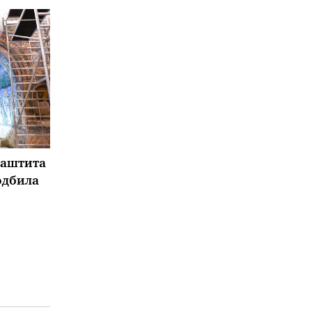
заштита
одбила