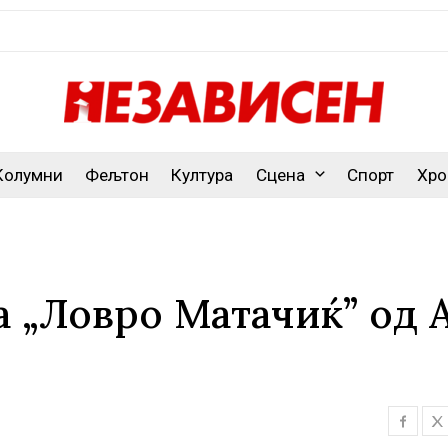
Колумни
Фељтон
Култура
Сцена
Спорт
Хро
а „Ловро Матачиќ” од 