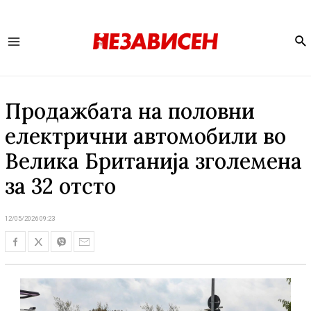
Se
Main
Menu
Продажбата на половни
електрични автомобили во
Велика Британија зголемена
за 32 отсто
12/05/2026 09:23