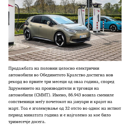
Продажбата на половни целосно електрични
автомобили во Обединетото Кралство достигна нов
рекорд во првите три месеци од оваа година, според
Здружението на производители и трговци на
автомобили (СММТ). Имено, 86.943 возила смениле
сопственици меѓу почетокот на јануари и крајот на
март. Тоа е зголемување од 32 отсто во однос на истиот
период минатата година и е најголемо за кое било
тримесечје досега.