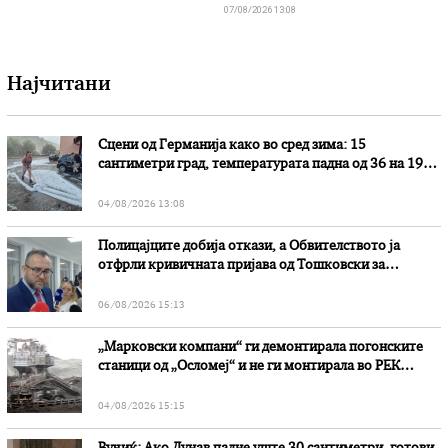
07/08/2026 13:08
Најчитани
Сцени од Германија како во сред зима: 15
сантиметри град, температурата падна од 36 на 19
степени
04/08/2026 13:08
Полицајците добија откази, а Обвителството ја
отфрли кривичната пријава од Тошковски за
наводни злоупотреби
06/08/2026 15:13
„Марковски компани“ ги демонтирала погонските
станици од „Осломеј“ и не ги монтирала во РЕК
„Битола“, стои во вештачењето на обвинителството
04/08/2026 15:15