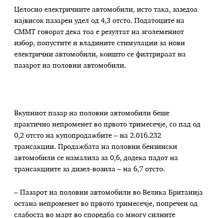
Целосно електричните автомобили, исто така, зазедоа
највисок пазарен удел од 4,3 отсто. Податоците на
СММТ говорат дека тоа е резултат на зголемениот
избор, попустите и владините стимулации за нови
електрични автомобили, коишто се филтрираат на
пазарот на половни автомобили.
Вкупниот пазар на половни автомобили беше
практично непроменет во првото тримесечје, со пад од
0,2 отсто на купопродажбите – на 2.016.232
трансакции. Продажбата на половни бензински
автомобили се намалила за 0,6, додека падот на
трансакциите за дизел-возила – на 6,7 отсто.
– Пазарот на половни автомобили во Велика Британија
остана непроменет во првото тримесечје, попречен од
слабоста во март во споредба со многу силните