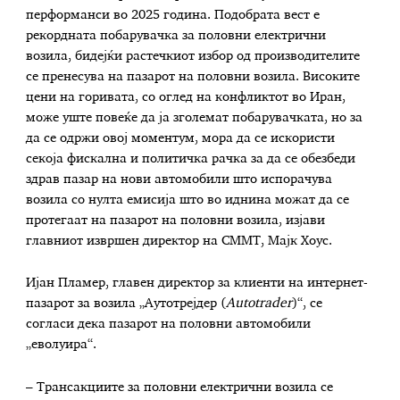
перформанси во 2025 година. Подобрата вест е
рекордната побарувачка за половни електрични
возила, бидејќи растечкиот избор од производителите
се пренесува на пазарот на половни возила. Високите
цени на горивата, со оглед на конфликтот во Иран,
може уште повеќе да ја зголемат побарувачката, но за
да се одржи овој моментум, мора да се искористи
секоја фискална и политичка рачка за да се обезбеди
здрав пазар на нови автомобили што испорачува
возила со нулта емисија што во иднина можат да се
протегаат на пазарот на половни возила, изјави
главниот извршен директор на СММТ, Мајк Хоус.
Ијан Пламер, главен директор за клиенти на интернет-
пазарот за возила „Аутотрејдер (
Autotrader
)“, се
согласи дека пазарот на половни автомобили
„еволуира“.
– Трансакциите за половни електрични возила се