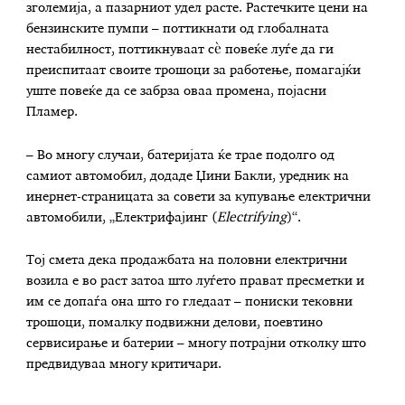
зголемија, а пазарниот удел расте. Растечките цени на
бензинските пумпи – поттикнати од глобалната
нестабилност, поттикнуваат сѐ повеќе луѓе да ги
преиспитаат своите трошоци за работење, помагајќи
уште повеќе да се забрза оваа промена, појасни
Пламер.
– Во многу случаи, батеријата ќе трае подолго од
самиот автомобил, додаде Џини Бакли, уредник на
инернет-страницата за совети за купување електрични
автомобили, „Електрифајинг (
Electrifying
)“.
Тој смета дека продажбата на половни електрични
возила е во раст затоа што луѓето прават пресметки и
им се допаѓа она што го гледаат – пониски тековни
трошоци, помалку подвижни делови, поевтино
сервисирање и батерии – многу потрајни отколку што
предвидуваа многу критичари.