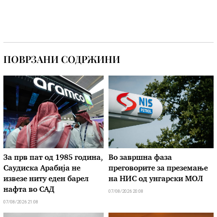
ПОВРЗАНИ СОДРЖИНИ
За прв пат од 1985 година,
Во завршна фаза
Саудиска Арабија не
преговорите за преземање
извезе ниту еден барел
на НИС од унгарски МОЛ
нафта во САД
07/08/2026 20:08
07/08/2026 21:08