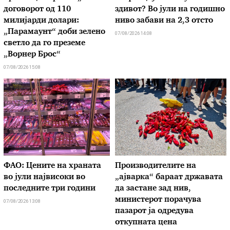
договорот од 110
здивот? Во јули на годишно
милијарди долари:
ниво забави на 2,3 отсто
„Парамаунт“ доби зелено
07/08/2026 14:08
светло да го преземе
„Ворнер Брос“
07/08/2026 15:08
ФАО: Цените на храната
Производителите на
во јули највисоки во
„ајварка“ бараат државата
последните три години
да застане зад нив,
министерот порачува
07/08/2026 13:08
пазарот ја одредува
откупната цена