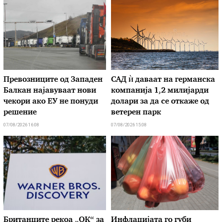
Превозниците од Западен
САД ѝ даваат на германска
Балкан најавуваат нови
компанија 1,2 милијарди
чекори ако ЕУ не понуди
долари за да се откаже од
решение
ветерен парк
07/08/2026 16:08
07/08/2026 15:08
Британците рекоа „ОК“ за
Инфлацијата го губи