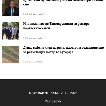
Вучиќ: Ако Дунав падне уште 30 сантиметри, готови
сме
01/08/2026 16:28
И инцидентот во Ташмаруништa ги разгоре
партиските кавги
03/08/2026 16:37
Дунав веќе не личи на река, нивото на вода намалено
за речиси еден метар во Бугарија
02/08/2026 08:57
© Независен Весник 2019 -2026
Импресум