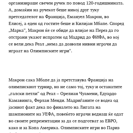
организираше свечен ручек по повод 120-годишнината.
А, домаќин на ручекот беше никој друг туку
претседателот на Франција, Емануел Макрон, во
Елисеј, а еден од гостите беше и Килијан Мбапе. Според
„Марка“, Макрон ќе се обиде да влијае на Перез да го
отстрани указот испратен од Мадрид до ФИФА, во кој
се вели дека Реал „нема да дозволи нивни играчи да
играат на Олимписките игри“.
Макрон сака Мбапе да ја претставува Франција на
олимпискиот турнир, но не само тој, туку и останатите
„галски петли“ од Реал – Орелиан Чуамени, Едуардо
Камавинга, Ферлан Менди. Мадриѓаните се водеа од
јасниот факт дека по финалето на Лигата на
шампионите на УЕФА, повеќето играчи веднаш ќе одат
во своите репрезентации за да се подготват за ЕВРО,
како и за Копа Америка. Олимписките игри во Париз