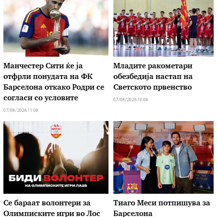
Манчестер Сити ќе ја
Младите ракометари
отфрли понудата на ФК
обезбедија настап на
Барселона откако Родри се
Светското првенство
согласи со условите
07/08/2026 10:08
07/08/2026 11:08
Се бараат волонтери за
Тиаго Меси потпишува за
Олимписките игри во Лос
Барселона