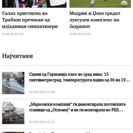
Салах пристигна во
Модриќ и Џеко градат
Трабзон пречекан од
луксузен комплекс на
илјадници симпатизери
Јадранот
06/08/2026 07:08
05/08/2026 16:08
Најчитани
Сцени од Германија како во сред зима: 15
сантиметри град, температурата падна од 36 на 19
степени
04/08/2026 13:08
„Марковски компани“ ги демонтирала погонските
станици од „Осломеј“ и не ги монтирала во РЕК
„Битола“, стои во вештачењето на обвинителството
04/08/2026 15:15