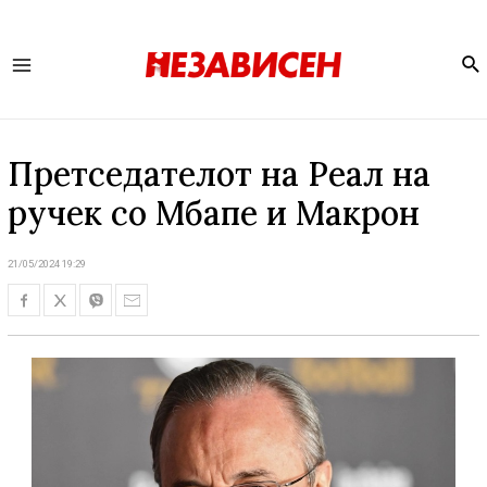
Se
Main
Menu
Претседателот на Реал на
ручек со Мбапе и Макрон
21/05/2024 19:29