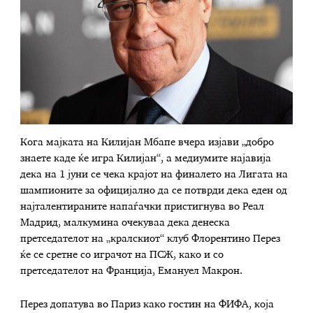
Кога мајката на Килијан Мбапе вчера изјави „добро
знаете каде ќе игра Килијан“, а медиумите најавија
дека на 1 јуни се чека крајот на финалето на Лигата на
шампионите за официјално да се потврди дека еден од
најталентираните напаѓачки пристигнува во Реал
Мадрид, малкумина очекуваа дека денеска
претседателот на „кралскиот“ клуб Флорентино Перез
ќе се сретне со играчот на ПСЖ, како и со
претседателот на Франција, Емануел Макрон.
Перез допатува во Париз како гостин на ФИФА, која