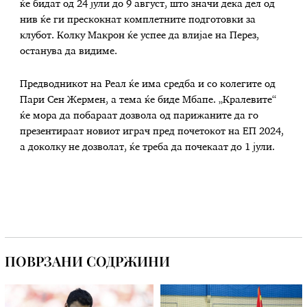
ќе бидат од 24 јули до 9 август, што значи дека дел од
нив ќе ги прескокнат комплетните подготовки за
клубот. Колку Макрон ќе успее да влијае на Перез,
останува да видиме.
Предводникот на Реал ќе има средба и со колегите од
Пари Сен Жермен, а тема ќе биде Мбапе. „Кралевите“
ќе мора да побараат дозвола од парижаните да го
презентираат новиот играч пред почетокот на ЕП 2024,
а доколку не дозволат, ќе треба да почекаат до 1 јули.
ПОВРЗАНИ СОДРЖИНИ