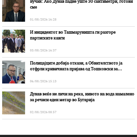
Вучиќ: Ако Дунав падне уште 30 сантиметри, готови
сме
01/08/2026 16:28
И инцидентот во Ташмаруништa ги разгоре
партиските кавги
03/08/2026 16:37
Полицајците добија откази, а Обвителството ја
отфрли кривичната пријава од Тошковски за
наводни злоупотреби
06/08/2026 15:13
Дунав веќе не личи на река, нивото на вода намалено
за речиси еден метар во Бугарија
02/08/2026 08:57