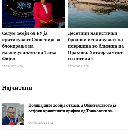
Седум земји од ЕУ ја
Десетици нацистички
критикуваат Словенија за
бродови испливуваат на
блокирање на
површина во близина на
назначувањето на Тања
Прахово: Хитлер самиот
Фајон
ги потопил
07/08/2026 14:08
07/08/2026 13:08
Најчитани
Полицајците добија откази, а Обвителството ја
отфрли кривичната пријава од Тошковски за
наводни злоупотреби
06/08/2026 15:13