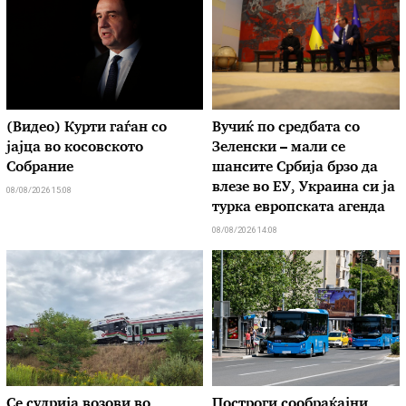
(Видео) Курти гаѓан со
Вучиќ по средбата со
јајца во косовското
Зеленски – мали се
Собрание
шансите Србија брзо да
влезе во ЕУ, Украина си ја
08/08/2026 15:08
турка европската агенда
08/08/2026 14:08
Се судрија возови во
Построги сообраќајни