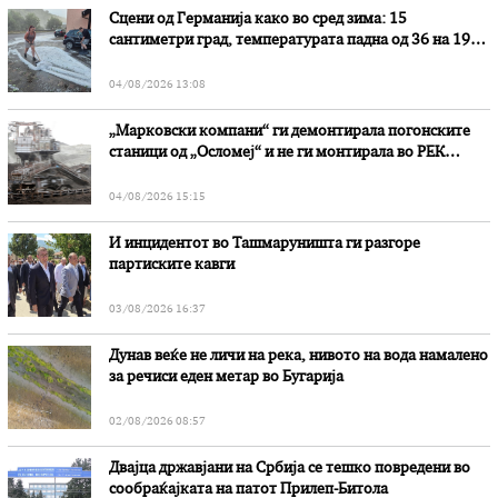
Сцени од Германија како во сред зима: 15
сантиметри град, температурата падна од 36 на 19
степени
04/08/2026 13:08
„Марковски компани“ ги демонтирала погонските
станици од „Осломеј“ и не ги монтирала во РЕК
„Битола“, стои во вештачењето на обвинителството
04/08/2026 15:15
И инцидентот во Ташмаруништa ги разгоре
партиските кавги
03/08/2026 16:37
Дунав веќе не личи на река, нивото на вода намалено
за речиси еден метар во Бугарија
02/08/2026 08:57
Двајца државјани на Србија се тешко повредени во
сообраќајката на патот Прилеп-Битола