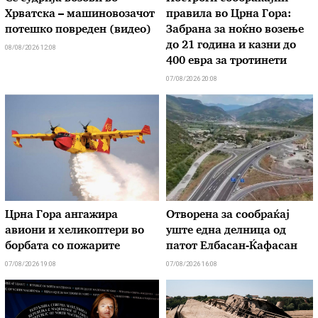
Хрватска – машиновозачот
правила во Црна Гора:
потешко повреден (видео)
Забрана за ноќно возење
до 21 година и казни до
08/08/2026 12:08
400 евра за тротинети
07/08/2026 20:08
Црна Гора ангажира
Отворена за сообраќај
авиони и хеликоптери во
уште една делница од
борбата со пожарите
патот Елбасан-Ќафасан
07/08/2026 19:08
07/08/2026 16:08