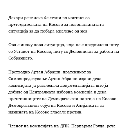
Дехари рече дека ќе стапи во контакт со
претседателката на Косово за новонастанатата
ситуација за да побара мислење од неа.
Ова е инаку нова ситуација, која не е предвидена ниту
со Уставот на Косово, ниту со Деловникот за работа на
Собранието.
Претходно Артан Абраши, пратеникот за
Самоопределување Артан Абраши изјави дека
комисијата ја разгледала документацијата што ја
добиле од Централната изборна комисија и дека
претставниците на Демократската партија на Косово,
Демократскиот сојуз на Косово и Алијансата за
иднината на Косово гласале против.
Членот на комисијата на ДПК, Перпарим Груда, рече