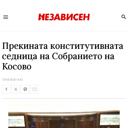
Se
Main
Menu
Прекината конститутивната
седница на Собранието на
Косово
15/04/2025 14:42