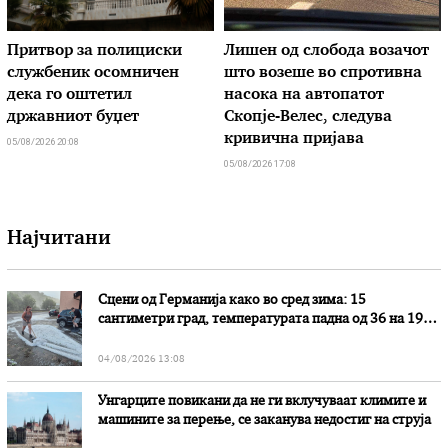
Притвор за полициски
Лишен од слобода возачот
службеник осомничен
што возеше во спротивна
дека го оштетил
насока на автопатот
државниот буџет
Скопје-Велес, следува
кривична пријава
05/08/2026 20:08
05/08/2026 17:08
Најчитани
Сцени од Германија како во сред зима: 15
сантиметри град, температурата падна од 36 на 19
степени
04/08/2026 13:08
Унгарците повикани да не ги вклучуваат климите и
машините за перење, се заканува недостиг на струја