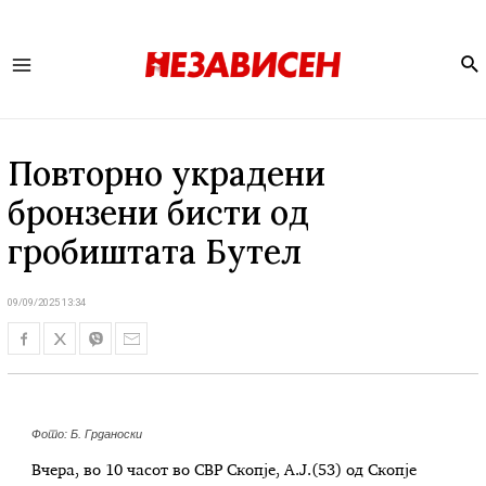
Se
Main
Menu
Повторно украдени
бронзени бисти од
гробиштата Бутел
09/09/2025 13:34
Фото: Б. Грданоски
Вчера, во 10 часот во СВР Скопје, А.Ј.(53) од Скопје