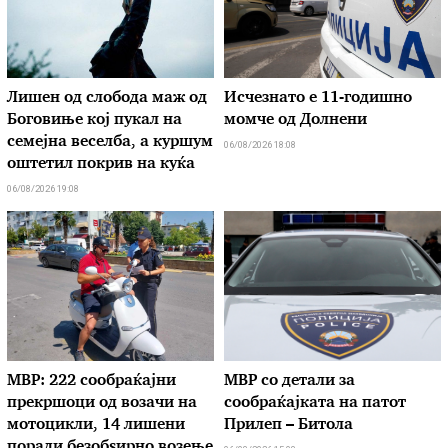
Лишен од слобода маж од
Исчезнато е 11-годишно
Боговиње кој пукал на
момче од Долнени
семејна веселба, а куршум
06/08/2026 18:08
оштетил покрив на куќа
06/08/2026 19:08
МВР: 222 сообраќајни
МВР со детали за
прекршоци од возачи на
сообраќајката на патот
мотоцикли, 14 лишени
Прилеп – Битола
поради безобѕирно возење