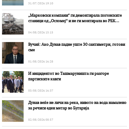
31/07/2026 19:10
„Марковски компани“ ги демонтирала погонските
станици од „Осломеј“ и не ги монтирала во РЕК
„Битола“, стои во вештачењето на обвинителството
04/08/2026 15:15
Вучиќ: Ако Дунав падне уште 30 сантиметри, готови
сме
01/08/2026 16:28
И инцидентот во Ташмаруништa ги разгоре
партиските кавги
03/08/2026 16:37
Дунав веќе не личи на река, нивото на вода намалено
за речиси еден метар во Бугарија
02/08/2026 08:57