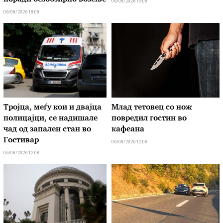
06/08/2026 15:08
06/08/2026 18:08
Тројца, меѓу кои и двајца
Млад тетовец со нож
полицајци, се надишале
повредил гостин во
чад од запален стан во
кафеана
Гостивар
06/08/2026 12:08
06/08/2026 12:08