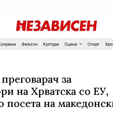
Колумни
Фељтон
Култура
Сцена
Спорт
Хро
преговарач за
ри на Хрватска со ЕУ,
 посета на македонск