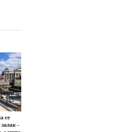
а се
залак –