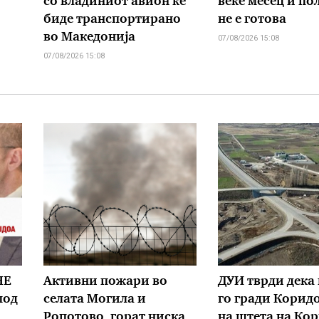
со владиниот авион ќе
веќе месец и пол
биде транспортирано
не е готова
во Македонија
07/08/2026 15:08
07/08/2026 15:08
НЕ
Активни пожари во
ДУИ тврди дека 
под
селата Могила и
го гради Корид
Ропотово, горат ниска
на штета на Ко