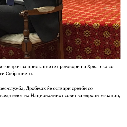
еговарач за пристапните преговори на Хрватска со
ети Собранието.
ес-служба, Дробњак ќе оствари средби со
тседателот на Националниот совет за евроинтеграции,