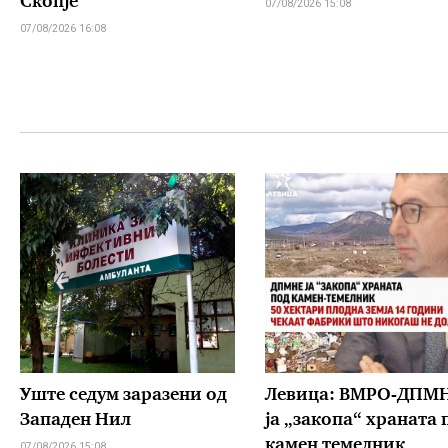
Скопје
07/08/2026 15:08
07/08/2026 16:08
Уште седум заразени од
Левица: ВМРО-ДПМ
Западен Нил
ја „закопа“ храната 
камен темелник
07/08/2026 15:08