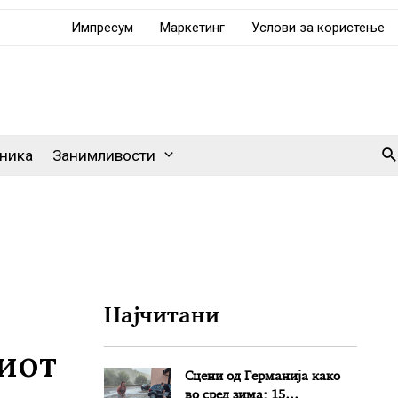
Импресум
Маркетинг
Услови за користење
Se
ника
Занимливости
Најчитани
иот
Сцени од Германија како
во сред зима: 15