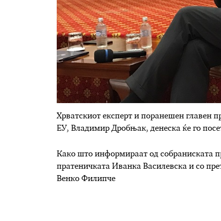
Хрватскиот експерт и поранешен главен пр
ЕУ, Владимир Дробњак, денеска ќе го пос
Како што информираат од собраниската пр
пратеничката Иванка Василевска и со пре
Венко Филипче