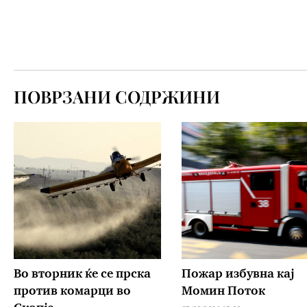
ПОВРЗАНИ СОДРЖИНИ
Во вторник ќе се прска
Пожар избувна кај
против комарци во
Момин Поток