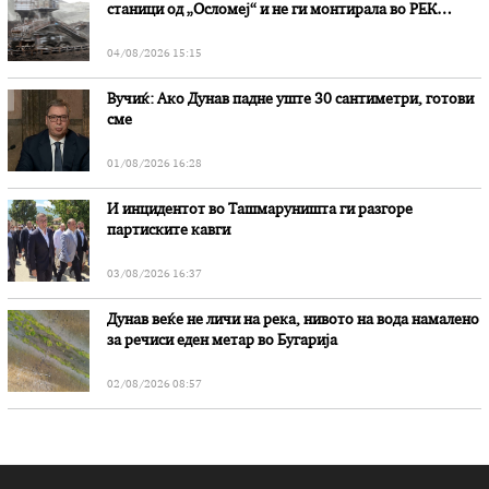
станици од „Осломеј“ и не ги монтирала во РЕК
„Битола“, стои во вештачењето на обвинителството
04/08/2026 15:15
Вучиќ: Ако Дунав падне уште 30 сантиметри, готови
сме
01/08/2026 16:28
И инцидентот во Ташмаруништa ги разгоре
партиските кавги
03/08/2026 16:37
Дунав веќе не личи на река, нивото на вода намалено
за речиси еден метар во Бугарија
02/08/2026 08:57