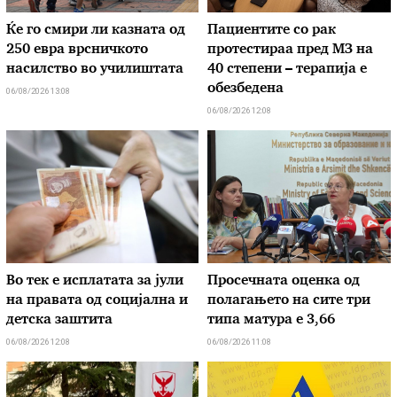
Ќе го смири ли казната од
Пациентите со рак
250 евра врсничкото
протестираа пред МЗ на
насилство во училиштата
40 степени – терапија е
обезбедена
06/08/2026 13:08
06/08/2026 12:08
Во тек е исплатата за јули
Просечната оценка од
на правата од социјална и
полагањето на сите три
детска заштита
типа матура е 3,66
06/08/2026 12:08
06/08/2026 11:08