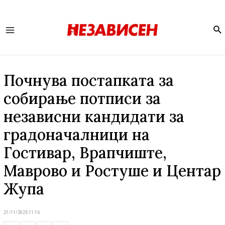
Se
Main
Menu
Почнува постапката за
собирање потписи за
независни кандидати за
градоначалници на
Гостивар, Врапчиште,
Маврово и Ростуше и Центар
Жупа
21/11/2025 11:16