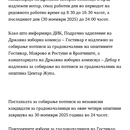
надлежен нотар, секој работен ден во периодот на
редовното работно време од 8:30 до 16:30 часот, а
последниот ден (30 ноември 2025) до 24:00 часот.
Како што информира ДИК, Подрачно одделение на
Државна изборна комисја – Гостивар е надлежно за
собирање потписи за градоначалник на општините
Гостивар, Маврово и Ростуше и Врапчиште, а
канцеларијата на Државна изборна комисија – Дебар е
надлежна за собирање на потписи за градоначалник на
општина Центар Жупа.
Постапката за собирање потписи за независни
кандидати за градоначалници на овие четири општини
завршува на 30 ноември 2025 година во 24 часот.
Повторените избори за градоначалници на Гостивар,