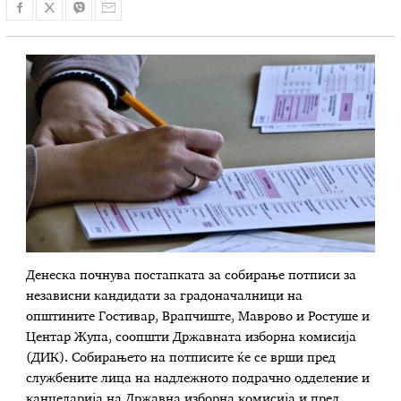
Денеска почнува постапката за собирање потписи за
независни кандидати за градоначалници на
општините Гостивар, Врапчиште, Маврово и Ростуше и
Центар Жупа, соопшти Државната изборна комисија
(ДИК). Собирањето на потписите ќе се врши пред
службените лица на надлежното подрачно одделение и
канцеларија на Државна изборна комисија и пред