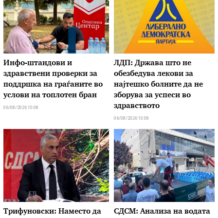
Инфо-штандови и
ЛДП: Држава што не
здравствени проверки за
обезбедува лекови за
поддршка на граѓаните во
најтешко болните да не
услови на топлотен бран
зборува за успеси во
здравството
06/08/2026 10:08
06/08/2026 10:08
Трифуновски: Наместо да
СДСМ: Анализа на водата