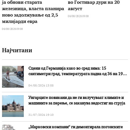
ја обнови старата
во Гостивар дури на 20
железница, власта планира
август
ново задолжување од 2,5
06/08/2026 09:08
милијарди евра
06/08/2026 09:08
Најчитани
Сцени од Германија како во сред зима: 15
сантиметри град, температурата падна од 36 на 19
степени
04/08/2026 13:08
Унгарците повикани да не ги вклучуваат климите и
машините за перење, се заканува недостиг на струја
31/07/2026 19:10
„Марковски компани“ ги демонтирала погонските