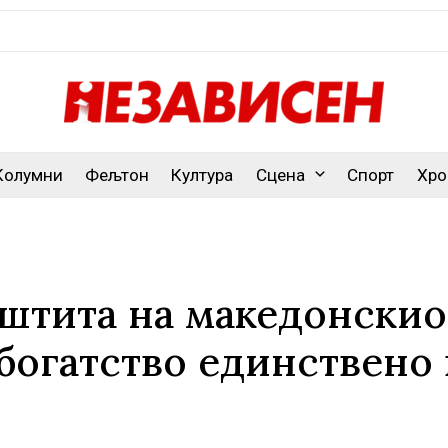
Колумни
Фељтон
Култура
Сцена
Спорт
Хро
аштита на македонскио
богатство единствено 