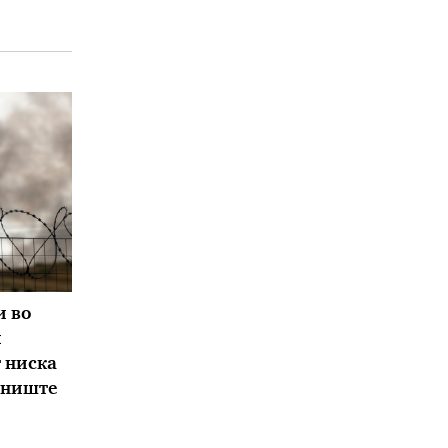
и во
и
 ниска
рниште