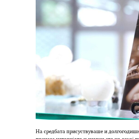
На средбата присуствуваше и долгогодишн