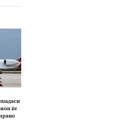
ушадаси
вион ќе
ирано