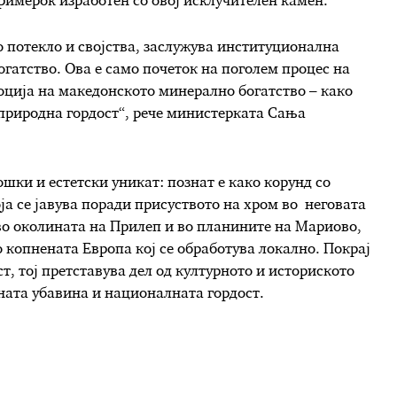
примерок изработен со овој исклучителен камен.
 потекло и својства, заслужува институционална
гатство. Ова е само почеток на поголем процес на
ција на македонското минерално богатство – како
природна гордост“, рече министерката Сања
шки и естетски уникат: познат е како корунд со
ја се јавува поради присуството на хром во неговата
во околината на Прилеп и во планините на Мариово,
 копнената Европа кој се обработува локално. Покрај
т, тој претставува дел од културното и историското
ната убавина и националната гордост.