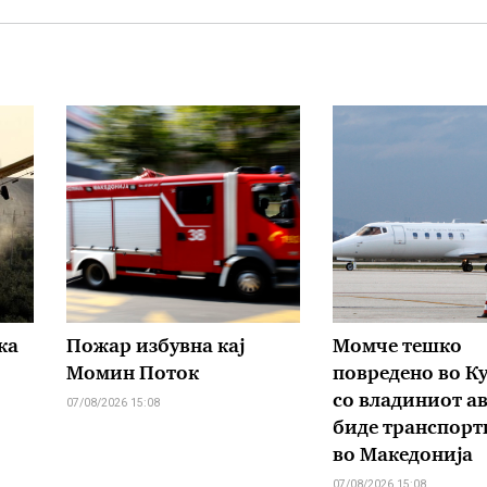
ка
Пожар избувна кај
Момче тешко
Момин Поток
повредено во К
со владиниот а
07/08/2026 15:08
биде транспорт
во Македонија
07/08/2026 15:08