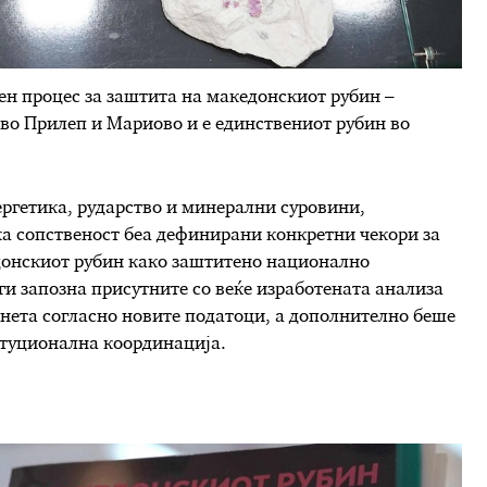
ен процес за заштита на македонскиот рубин –
 во Прилеп и Мариово и е единствениот рубин во
.
ергетика, рударство и минерални суровини,
ка сопственост беа дефинирани конкретни чекори за
едонскиот рубин како заштитено национално
и запозна присутните со веќе изработената анализа
лнета согласно новите податоци, а дополнително беше
итуционална координација.