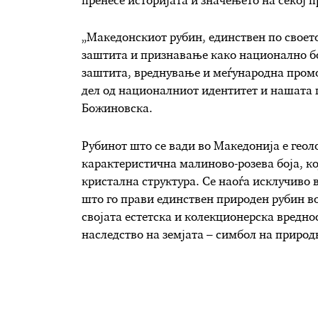
пренесе историјата и значењето на секој 
„Македонскиот рубин, единствен по своето
заштита и признавање како национално бо
заштита, вреднување и меѓународна промо
дел од националниот идентитет и нашата 
Божиновска.
Рубинот што се вади во Македонија е геоло
карактеристична малиново-розева боја, ко
кристална структура. Се наоѓа исклучиво 
што го прави единствен природен рубин во
својата естетска и колекционерска вреднос
наследство на земјата – симбол на природ