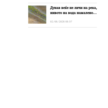
злоупотреби
Дунав веќе не личи на река,
нивото на вода намалено
за речиси еден метар во
02/08/2026 08:57
Бугарија