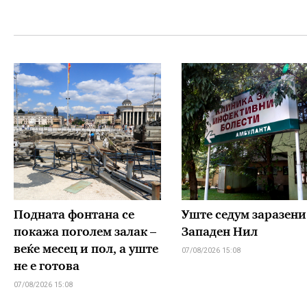
Подната фонтана се
Уште седум заразени
покажа поголем залак –
Западен Нил
веќе месец и пол, а уште
07/08/2026 15:08
не е готова
07/08/2026 15:08