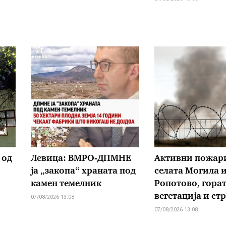
 од
Левица: ВМРО-ДПМНЕ
Активни пожар
ја „закопа“ храната под
селата Могила 
камен темелник
Ропотово, горат
вегетација и ст
07/08/2026 13:08
07/08/2026 13:08