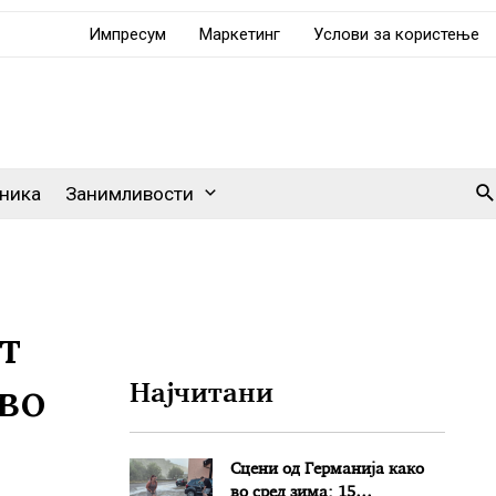
Импресум
Маркетинг
Услови за користење
Se
ника
Занимливости
т
во
Најчитани
Сцени од Германија како
во сред зима: 15