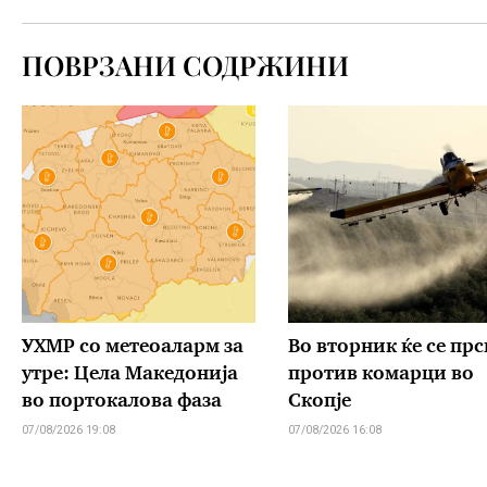
ПОВРЗАНИ СОДРЖИНИ
УХМР со метеоаларм за
Во вторник ќе се прс
утре: Цела Македонија
против комарци во
во портокалова фаза
Скопје
07/08/2026 19:08
07/08/2026 16:08