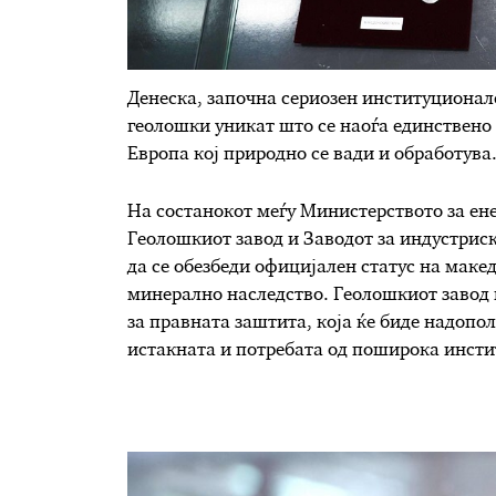
Денеска, започна сериозен институционал
геолошки уникат што се наоѓа единствено
Европа кој природно се вади и обработува
На состанокот меѓу Министерството за ен
Геолошкиот завод и Заводот за индустрис
да се обезбеди официјален статус на мак
минерално наследство. Геолошкиот завод г
за правната заштита, која ќе биде надопо
истакната и потребата од поширока инст