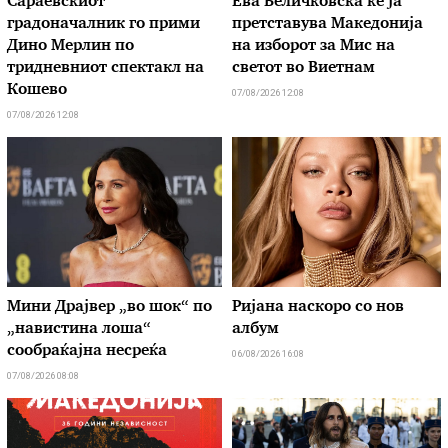
Сараевскиот
Ева Величковска ќе ја
градоначалник го прими
претставува Македонија
Дино Мерлин по
на изборот за Мис на
тридневниот спектакл на
светот во Виетнам
Кошево
07/08/2026 12:08
07/08/2026 12:08
Мини Драјвер „во шок“ по
Ријана наскоро со нов
„навистина лоша“
албум
сообраќајна несреќа
06/08/2026 16:08
07/08/2026 08:08