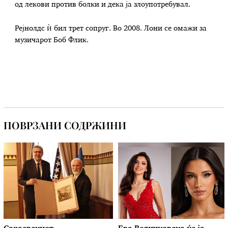
од лекови против болки и дека ја злоупотребувал.
Рејнолдс ѝ бил трет сопруг. Во 2008. Лони се омажи за
музичарот Боб Флик.
ПОВРЗАНИ СОДРЖИНИ