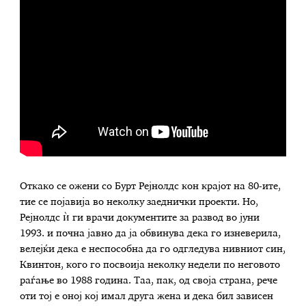
Откако се ожени со Бурт Рејнолдс кон крајот на 80-ите,
тие се појавија во неколку заеднички проекти. Но,
Рејнолдс ѝ ги врачи документите за развод во јуни
1993. и почна јавно да ја обвинува дека го изневерила,
велејќи дека е неспособна да го одгледува нивниот син,
Квинтон, кого го посвоија неколку недели по неговото
раѓање во 1988 година. Таа, пак, од своја страна, рече
оти тој е оној кој имал друга жена и дека бил зависен