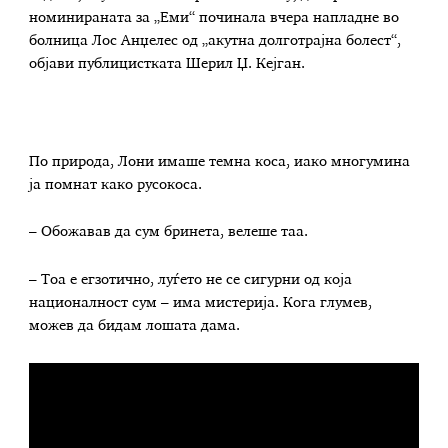
номинираната за „Еми“ починала вчера напладне во
болница Лос Анџелес од „акутна долготрајна болест“,
објави публицистката Шерил Џ. Кејган.
По природа, Лони имаше темна коса, иако многумина
ја помнат како русокоса.
– Обожавав да сум бринета, велеше таа.
– Тоа е егзотично, луѓето не се сигурни од која
националност сум – има мистерија. Кога глумев,
можев да бидам лошата дама.