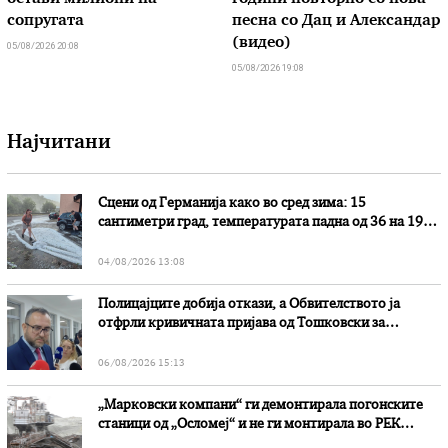
сопругата
песна со Дац и Александар
(видео)
05/08/2026 20:08
05/08/2026 19:08
Најчитани
Сцени од Германија како во сред зима: 15
сантиметри град, температурата падна од 36 на 19
степени
04/08/2026 13:08
Полицајците добија откази, а Обвителството ја
отфрли кривичната пријава од Тошковски за
наводни злоупотреби
06/08/2026 15:13
„Марковски компани“ ги демонтирала погонските
станици од „Осломеј“ и не ги монтирала во РЕК
„Битола“, стои во вештачењето на обвинителството