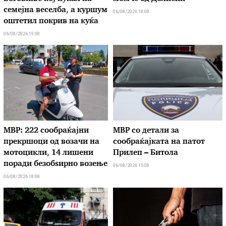
семејна веселба, а куршум
06/08/2026 18:08
оштетил покрив на куќа
06/08/2026 19:08
МВР: 222 сообраќајни
МВР со детали за
прекршоци од возачи на
сообраќајката на патот
мотоцикли, 14 лишени
Прилеп – Битола
поради безобѕирно возење
06/08/2026 15:08
06/08/2026 18:08