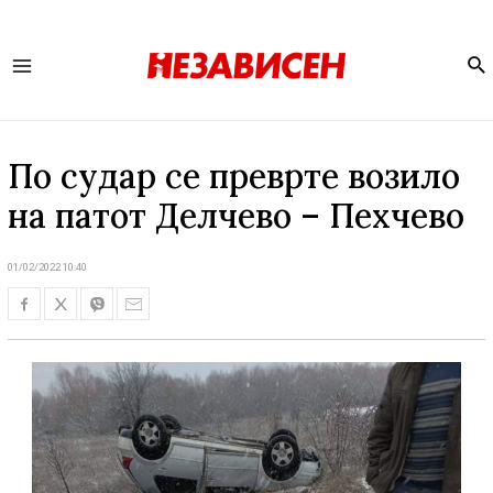
Se
Main
Menu
По судар се преврте возило
на патот Делчево – Пехчево
01/02/2022 10:40