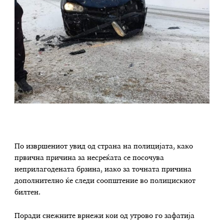
По извршениот увид од страна на полицијата, како
првична причина за несреќата се посочува
неприлагодената брзина, иако за точната причина
дополнително ќе следи соопштение во полицискиот
билтен.
Поради снежните врнежи кои од утрово го зафатија