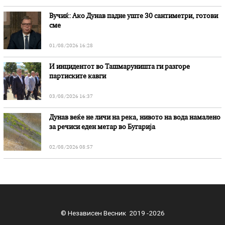
Вучиќ: Ако Дунав падне уште 30 сантиметри, готови
сме
01/08/2026 16:28
И инцидентот во Ташмаруништa ги разгоре
партиските кавги
03/08/2026 16:37
Дунав веќе не личи на река, нивото на вода намалено
за речиси еден метар во Бугарија
02/08/2026 08:57
© Независен Весник 2019 -2026