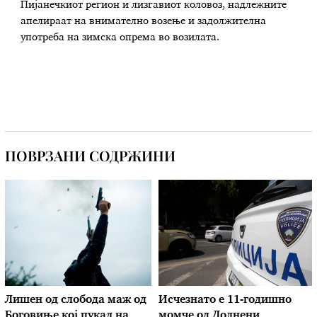
Пијанечкиот регион и лизгавиот коловоз, надлежните
апелираат на внимателно возење и задолжителна
употреба на зимска опрема во возилата.
ПОВРЗАНИ СОДРЖИНИ
Лишен од слобода маж од
Исчезнато е 11-годишно
Боговиње кој пукал на
момче од Долнени