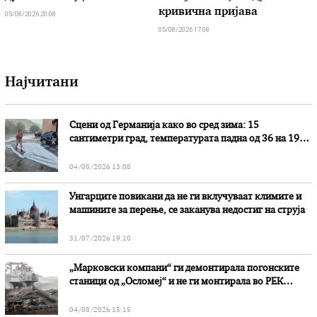
кривична пријава
05/08/2026 20:08
05/08/2026 17:08
Најчитани
Сцени од Германија како во сред зима: 15
сантиметри град, температурата падна од 36 на 19
степени
04/08/2026 13:08
Унгарците повикани да не ги вклучуваат климите и
машините за перење, се заканува недостиг на струја
31/07/2026 19:10
„Марковски компани“ ги демонтирала погонските
станици од „Осломеј“ и не ги монтирала во РЕК
„Битола“, стои во вештачењето на обвинителството
04/08/2026 15:15