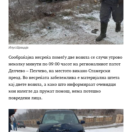
Илустрација
Сообраќајна несреќа помеѓу две возила се случи утрово
неколку минути по 09:00 часот на регионалниот патот
Делчево – Пехчево, на местото викано Стамерски
преод. Во несреќата забележлива е материјална штета
кај двете возила, а како што информираат очевидци
кои излегле да пружат помош, нема потешко
повредени лица.