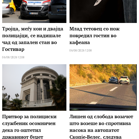
Тројца, меѓу кои и двајца
Млад тетовец со нож
полицајци, се надишале
повредил гостин во
чад од запален стан во
кафеана
Гостивар
06/08/2026 12:08
06/08/2026 12:08
Притвор за полициски
Лишен од слобода возачот
службеник осомничен
што возеше во спротивна
дека го оштетил
насока на автопатот
државниот буџет
Скопје-Велес, следува