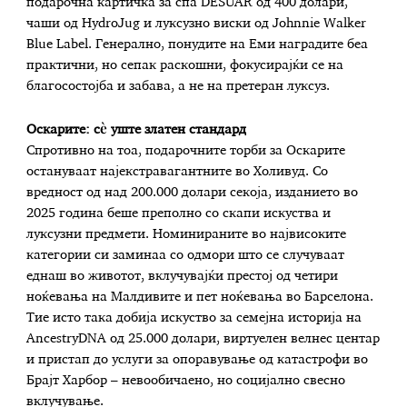
подарочна картичка за спа DESUAR од 400 долари,
чаши од HydroJug и луксузно виски од Johnnie Walker
Blue Label. Генерално, понудите на Еми наградите беа
практични, но сепак раскошни, фокусирајќи се на
благосостојба и забава, а не на претеран луксуз.
Оскарите: сè уште златен стандард
Спротивно на тоа, подарочните торби за Оскарите
остануваат најекстравагантните во Холивуд. Со
вредност од над 200.000 долари секоја, изданието во
2025 година беше преполно со скапи искуства и
луксузни предмети. Номинираните во највисоките
категории си заминаа со одмори што се случуваат
еднаш во животот, вклучувајќи престој од четири
ноќевања на Малдивите и пет ноќевања во Барселона.
Тие исто така добија искуство за семејна историја на
AncestryDNA од 25.000 долари, виртуелен велнес центар
и пристап до услуги за опоравување од катастрофи во
Брајт Харбор – невообичаено, но социјално свесно
вклучување.