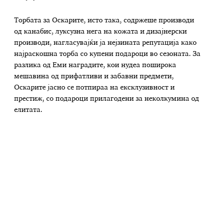
Торбата за Оскарите, исто така, содржеше производи
од канабис, луксузна нега на кожата и дизајнерски
производи, нагласувајќи ја нејзината репутација како
најраскошна торба со купени подароци во сезоната. За
разлика од Еми наградите, кои нудеа поширока
мешавина од прифатливи и забавни предмети,
Оскарите јасно се потпираа на ексклузивност и
престиж, со подароци прилагодени за неколкумина од
елитата.