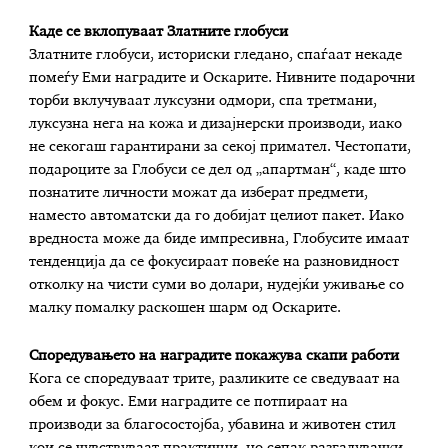
Каде се вклопуваат Златните глобуси
Златните глобуси, историски гледано, спаѓаат некаде
помеѓу Еми наградите и Оскарите. Нивните подарочни
торби вклучуваат луксузни одмори, спа третмани,
луксузна нега на кожа и дизајнерски производи, иако
не секогаш гарантирани за секој примател. Честопати,
подароците за Глобуси се дел од „апартман“, каде што
познатите личности можат да изберат предмети,
наместо автоматски да го добијат целиот пакет. Иако
вредноста може да биде импресивна, Глобусите имаат
тенденција да се фокусираат повеќе на разновидност
отколку на чисти суми во долари, нудејќи уживање со
малку помалку раскошен шарм од Оскарите.
Споредувањето на наградите покажува скапи работи
Кога се споредуваат трите, разликите се сведуваат на
обем и фокус. Еми наградите се потпираат на
производи за благосостојба, убавина и животен стил
кои се чувствуваат практични, но сепак разгалувачки.