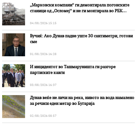
„Марковски компани“ ги демонтирала погонските
станици од „Осломеј“ и не ги монтирала во РЕК
„Битола“, стои во вештачењето на обвинителството
04/08/2026 15:15
Вучиќ: Ако Дунав падне уште 30 сантиметри, готови
сме
01/08/2026 16:28
И инцидентот во Ташмаруништa ги разгоре
партиските кавги
03/08/2026 16:37
Дунав веќе не личи на река, нивото на вода намалено
за речиси еден метар во Бугарија
02/08/2026 08:57