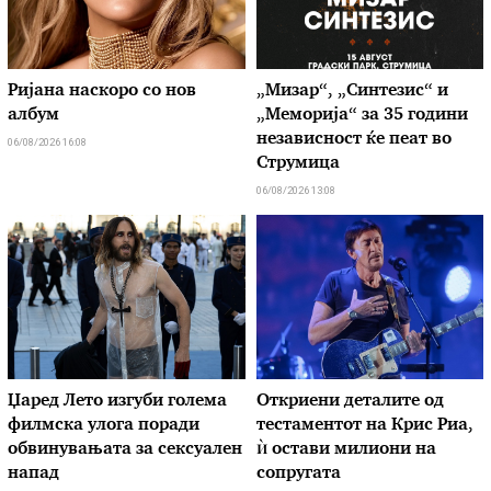
Ријана наскоро со нов
„Мизар“, „Синтезис“ и
албум
„Меморија“ за 35 години
независност ќе пеат во
06/08/2026 16:08
Струмица
06/08/2026 13:08
Џаред Лето изгуби голема
Откриени деталите од
филмска улога поради
тестаментот на Крис Риа,
обвинувањата за сексуален
ѝ остави милиони на
напад
сопругата