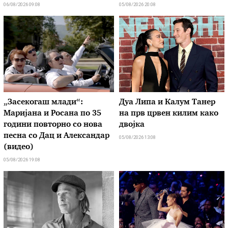
06/08/2026 09:08
05/08/2026 20:08
„Засекогаш млади“:
Дуа Липа и Калум Танер
Маријана и Росана по 35
на прв црвен килим како
години повторно со нова
двојка
песна со Дац и Александар
05/08/2026 13:08
(видео)
05/08/2026 19:08