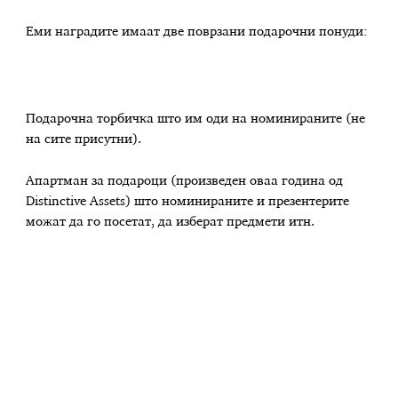
Еми наградите имаат две поврзани подарочни понуди:
Подарочна торбичка што им оди на номинираните (не
на сите присутни).
Апартман за подароци (произведен оваа година од
Distinctive Assets) што номинираните и презентерите
можат да го посетат, да изберат предмети итн.