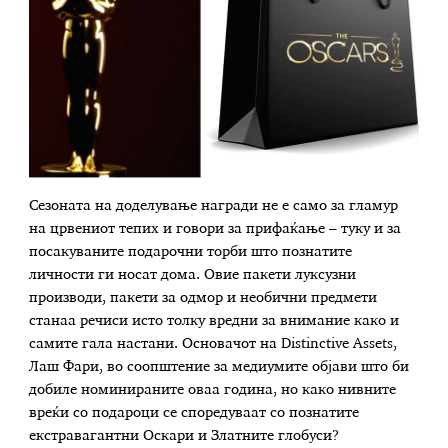
Сезоната на доделување награди не е само за гламур
на црвениот тепих и говори за прифаќање – туку и за
посакуваните подарочни торби што познатите
личности ги носат дома. Овие пакети луксузни
производи, пакети за одмор и необични предмети
станаа речиси исто толку вредни за внимание како и
самите гала настани. Основачот на Distinctive Assets,
Лаш Фари, во соопштение за медиумите објави што би
добиле номинираните оваа година, но како нивните
вреќи со подароци се споредуваат со познатите
екстравагантни Оскари и Златните глобуси?