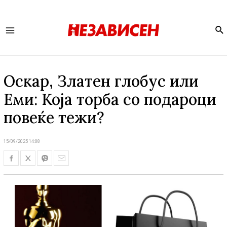
Se
Main
Menu
Оскар, Златен глобус или
Еми: Која торба со подароци
повеќе тежи?
15/09/2025 14:08