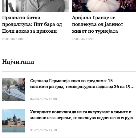
Правната битка
Аријана Гранде се
продолжува: Пит бара од
повлекува од јавниот
Џоли доказ за приходи
живот по турнејата
05/08/2026 13:08
05/08/2026 12:08
Најчитани
Сцени од Германија како во сред зима: 15
сантиметри град, температурата падна од 36 на 19
степени
04/08/2026 13:08
Унгарците повикани да не ги вклучуваат климите и
машините за перење, се заканува недостиг на струја
31/07/2026 19:10