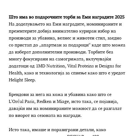
Што има во подарочните торби за Еми наградите 2025
На доделувањето на Еми наградите, номинираните и
презентерите добија внимателно куриран избор на
производи за убавина, велнес и животен стил, заедно
со пристап до „апартман за подароци“ каде што можеа
да изберат дополнителни производи. Торбите беа
многу фокусирани на самогрижата, вклучувајќи
додатоци од 1MD Nutrition, Vital Proteins и Designs for
Health, како и технологија за спиење како што е уредот
Helight Sleep.
Брендови за нега на кожа и убавина како што се
L’Oréal Paris, Redken и Miage, исто така, се појавија,
давајќи им на номинираните можност да се разгалат
по виорот на сезоната на награди.
Исто така, имаше и поразиграни детали, како