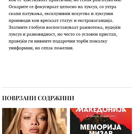
Оскарите се фокусираат целосно на луксуз, со ултра
скапи патувања, ексклузивни искуства и луксузни
производи кои врескаат статус и екстраваганција.
Златните глобуси воспоставуваат рамнотежа, нудејќи
луксуз и разновидност, но често со условен пристап,
правејќи ги нивните подарочни торби помалку
униформни, но сепак пожелни.
ПОВРЗАНИ СОДРЖИНИ