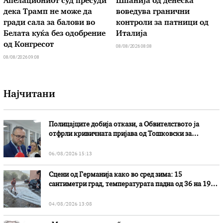
Апелациониот суд пресуди
Шпанија од денеска
дека Трамп не може да
воведува гранични
гради сала за балови во
контроли за патници од
Белата куќа без одобрение
Италија
од Конгресот
08/08/2026 08:08
08/08/2026 09:08
Најчитани
Полицајците добија откази, а Обвителството ја
отфрли кривичната пријава од Тошковски за
наводни злоупотреби
06/08/2026 15:13
Сцени од Германија како во сред зима: 15
сантиметри град, температурата падна од 36 на 19
степени
04/08/2026 13:08