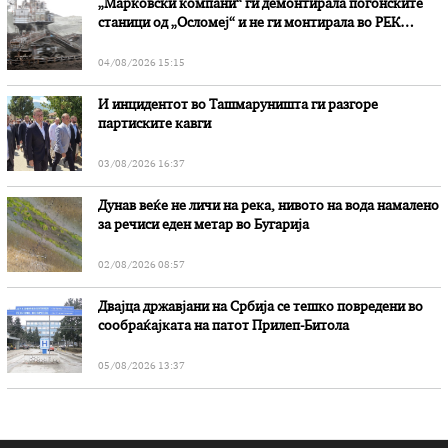
„Марковски компани“ ги демонтирала погонските
станици од „Осломеј“ и не ги монтирала во РЕК
„Битола“, стои во вештачењето на обвинителството
04/08/2026 15:15
И инцидентот во Ташмаруништa ги разгоре
партиските кавги
03/08/2026 16:37
Дунав веќе не личи на река, нивото на вода намалено
за речиси еден метар во Бугарија
02/08/2026 08:57
Двајца државјани на Србија се тешко повредени во
сообраќајката на патот Прилеп-Битола
05/08/2026 13:37