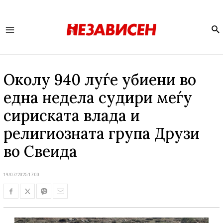
Se
Main
Menu
Околу 940 луѓе убиени во
една недела судири меѓу
сириската влада и
религиозната група Друзи
во Свеида
19/07/2025 17:00