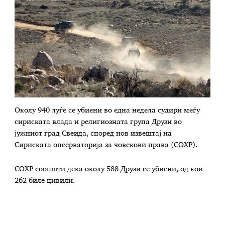
Околу 940 луѓе се убиени во една недела судири меѓу
сириската влада и религиозната група Друзи во
јужниот град Свеида, според нов извештај на
Сириската опсерваторија за човекови права (СОХР).
СОХР соопшти дека околу 588 Друзи се убиени, од кои
262 биле цивили.