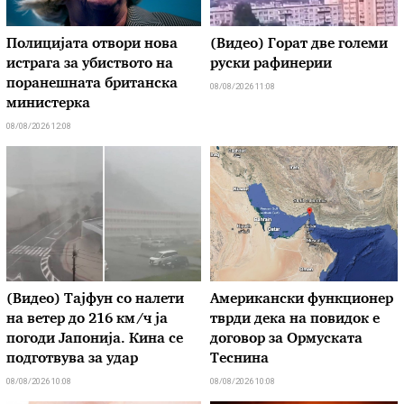
Полицијата отвори нова
(Видео) Горат две големи
истрага за убиството на
руски рафинерии
поранешната британска
08/08/2026 11:08
министерка
08/08/2026 12:08
(Видео) Тајфун со налети
Американски функционер
на ветер до 216 км/ч ја
тврди дека на повидок е
погоди Јапонија. Кина се
договор за Ормуската
подготвува за удар
Теснина
08/08/2026 10:08
08/08/2026 10:08