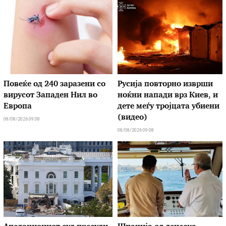
Повеќе од 240 заразени со
Русија повторно изврши
вирусот Западен Нил во
ноќни напади врз Киев, и
Европа
дете меѓу тројцата убиени
(видео)
08/08/2026 09:08
08/08/2026 09:08