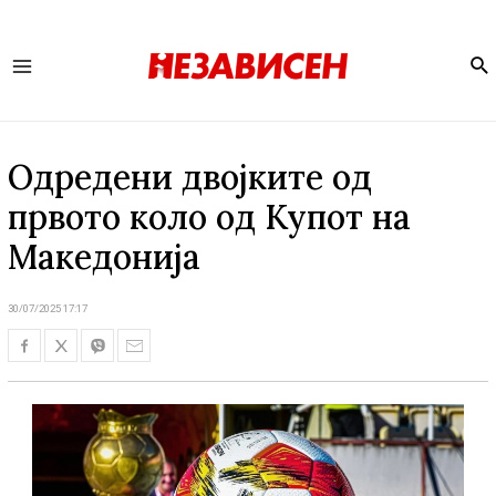
Se
Main
Menu
Одредени двојките од
првото коло од Купот на
Македонија
30/07/2025 17:17