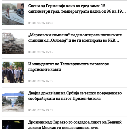
Сцени од Германија како во сред зима: 15
сантиметри град, температурата падна од 36 на 19
степени
04/08/2026 13:08
„Марковски компани“ ги демонтирала погонските
станици од „Осломеј“ и не ги монтирала во РЕК
„Битола“, стои во вештачењето на обвинителството
04/08/2026 15:15
И инцидентот во Ташмаруништa ги разгоре
партиските кавги
03/08/2026 16:37
Двајца државјани на Србија се тешко повредени во
сообраќајката на патот Прилеп-Битола
05/08/2026 13:37
Дронови над Сараево го создадоа ликот на Бешлиќ
додека Мерлин го пееше нивниот дует