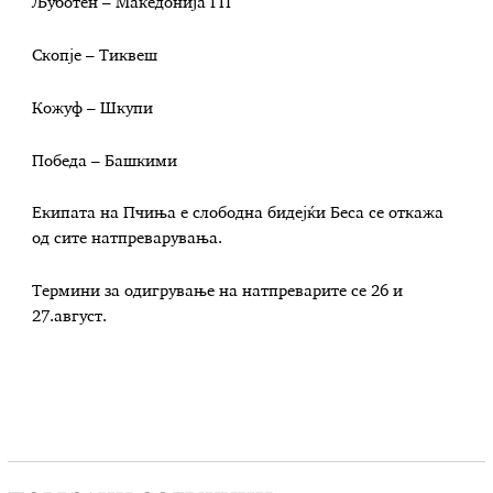
Љуботен – Македонија ЃП
Скопје – Тиквеш
Кожуф – Шкупи
Победа – Башкими
Екипата на Пчиња е слободна бидејќи Беса се откажа
од сите натпреварувања.
Термини за одигрување на натпреварите се 26 и
27.август.