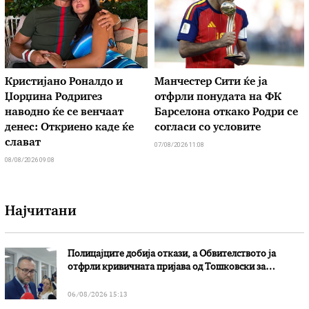
Кристијано Роналдо и
Манчестер Сити ќе ја
Џорџина Родригез
отфрли понудата на ФК
наводно ќе се венчаат
Барселона откако Родри се
денес: Откриено каде ќе
согласи со условите
слават
07/08/2026 11:08
08/08/2026 09:08
Најчитани
Полицајците добија откази, а Обвителството ја
отфрли кривичната пријава од Тошковски за
наводни злоупотреби
06/08/2026 15:13