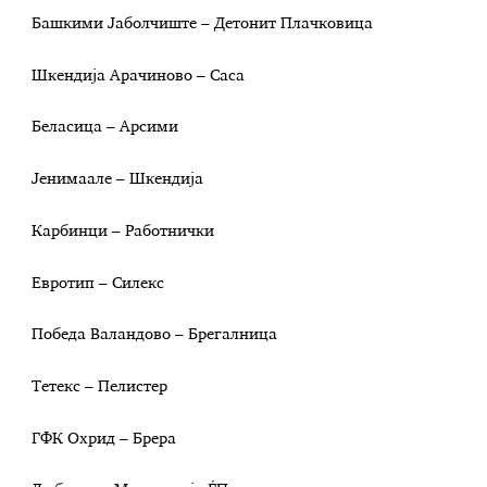
Башкими Јаболчиште – Детонит Плачковица
Шкендија Арачиново – Саса
Беласица – Арсими
Јенимаале – Шкендија
Карбинци – Работнички
Евротип – Силекс
Победа Валандово – Брегалница
Тетекс – Пелистер
ГФК Охрид – Брера