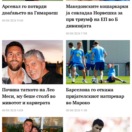
Арсенал го потврди
Македонските кошаркарки
доаѓањето на Гимараеш
ја совладаа Норвешка за
прв триумф на ЕП во Б
08/08/2026 19:08
дивизијата
08/08/2026 17:08
Почина таткото на Лео
Барселона го откажа
Меси, му беше столб во
пријателскиот натпревар
животот и кариерата
во Мароко
08/08/2026 14:08
08/08/2026 11:08