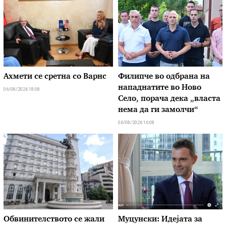
Ахмети се сретна со Варнс
Филипче во одбрана на
нападнатите во Ново
06/08/2026 18:08
Село, порача дека „власта
нема да ги замолчи“
06/08/2026 16:08
Обвинителството се жали
Муцунски: Идејата за