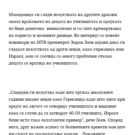
Македонија ги следи искуствата на другите држави
околу враќањето на децата во училиштата и одлуката
ќе биде донесена внимателно и со сите премерувања
на користа и можните ризици. Во интервју со повеќе
новинари на МТВ премиерот Зоран Заев изјави дека ги
гледаат искуствата од други земји, како германија или
Израел, кои се соочија со многу проблеми откако
децата се вратија во училиштата.
„Следејќи ги искуства каде што тргнаа школските
години имаме земји како Германија каде што уште при
крајот на август се отворија училиштата и видовме
како се случи да се затворат 40-50 училишта, Израел
беше исто така еклатантен пример“, рече Заев. Според
него, друг важен аспект се болничките кревети кои што
ни стојат на располагање заради. „Државните