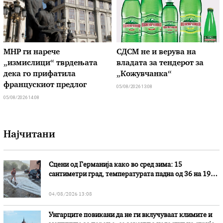
МНР ги нарече
СДСМ не и верува на
„измислици“ тврдењата
владата за тендерот за
дека го прифатила
„Кожувчанка“
францускиот предлог
05/08/2026 13:08
05/08/2026 14:08
Најчитани
Сцени од Германија како во сред зима: 15
сантиметри град, температурата падна од 36 на 19
степени
04/08/2026 13:08
Унгарците повикани да не ги вклучуваат климите и