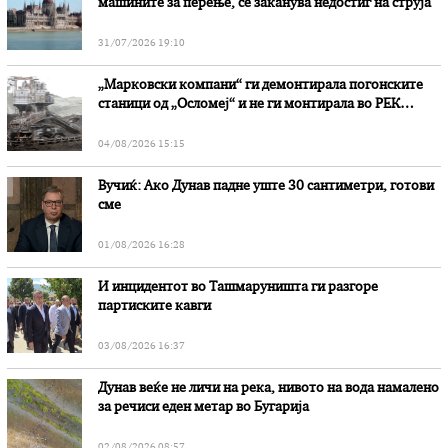
машините за перење, се заканува недостиг на струја
31/07/2026 19:10
„Марковски компани“ ги демонтирала погонските
станици од „Осломеј“ и не ги монтирала во РЕК
„Битола“, стои во вештачењето на обвинителството
04/08/2026 15:15
Вучиќ: Ако Дунав падне уште 30 сантиметри, готови
сме
01/08/2026 16:28
И инцидентот во Ташмаруништa ги разгоре
партиските кавги
03/08/2026 16:37
Дунав веќе не личи на река, нивото на вода намалено
за речиси еден метар во Бугарија
02/08/2026 08:57