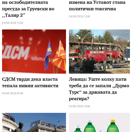
на ослободителната
измена на Уставот стана
пресуда за Груевски во
политички токсична
,,Талир 2″
06/08/2026 12:08
06/08/2026 16:08
СДСМ тврди дека власта
Левица: Уште колку пати
тепала нивни активисти
треба да се запали „Дурмо
Турс“ за државата да
06/08/2026 09:08
реагира?
05/08/2026 14:08