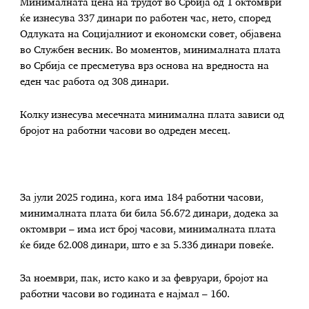
Минималната цена на трудот во Србија од 1 октомври
ќе изнесува 337 динари по работен час, нето, според
Одлуката на Социјалниот и економски совет, објавена
во Службен весник. Во моментов, минималната плата
во Србија се пресметува врз основа на вредноста на
еден час работа од 308 динари.
Колку изнесува месечната минимална плата зависи од
бројот на работни часови во одреден месец.
За јули 2025 година, кога има 184 работни часови,
минималната плата би била 56.672 динари, додека за
октомври – има ист број часови, минималната плата
ќе биде 62.008 динари, што е за 5.336 динари повеќе.
За ноември, пак, исто како и за февруари, бројот на
работни часови во годината е најмал – 160.