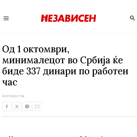
Se
Main
Menu
Од 1 октомври,
минималецот во Србија ќе
биде 337 динари по работен
час
31/07/2025 17:54