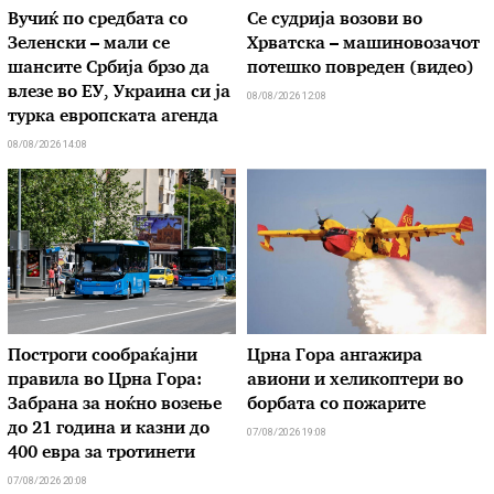
Вучиќ по средбата со
Се судрија возови во
Зеленски – мали се
Хрватска – машиновозачот
шансите Србија брзо да
потешко повреден (видео)
влезе во ЕУ, Украина си ја
08/08/2026 12:08
турка европската агенда
08/08/2026 14:08
Построги сообраќајни
Црна Гора ангажира
правила во Црна Гора:
авиони и хеликоптери во
Забрана за ноќно возење
борбата со пожарите
до 21 година и казни до
07/08/2026 19:08
400 евра за тротинети
07/08/2026 20:08