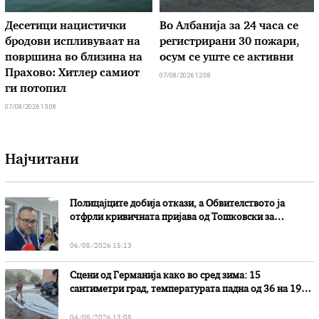
Десетици нацистички
Во Албанија за 24 часа се
бродови испливуваат на
регистрирани 30 пожари,
површина во близина на
осум се уште се активни
Прахово: Хитлер самиот
07/08/2026 12:08
ги потопил
07/08/2026 13:08
Најчитани
Полицајците добија откази, а Обвителството ја
отфрли кривичната пријава од Тошковски за
наводни злоупотреби
06/08/2026 15:13
Сцени од Германија како во сред зима: 15
сантиметри град, температурата падна од 36 на 19
степени
04/08/2026 13:08