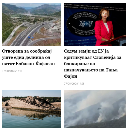
Отворена за сообраќај
Седум земји од ЕУ ја
уште една делница од
критикуваат Словенија за
патот Елбасан-Ќафасан
блокирање на
назначувањето на Тања
07/08/2026 16:08
Фајон
07/08/2026 14:08