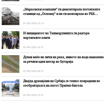
„Марковски компани“ ги демонтирала погонските
станици од „Осломеј“ и не ги монтирала во РЕК
„Битола“, стои во вештачењето на обвинителството
04/08/2026 15:15
И инцидентот во Ташмаруништa ги разгоре
партиските кавги
03/08/2026 16:37
Дунав веќе не личи на река, нивото на вода намалено
за речиси еден метар во Бугарија
02/08/2026 08:57
Двајца државјани на Србија се тешко повредени во
сообраќајката на патот Прилеп-Битола
05/08/2026 13:37