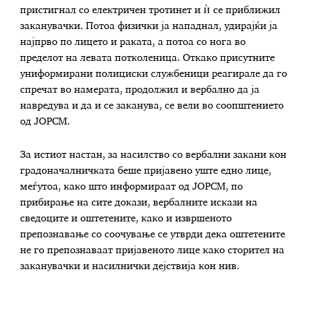
пристигнал со електричен тротинет и ѝ се приближил
заканувачки. Потоа физички ја нападнал, удирајќи ја
најпрво по лицето и раката, а потоа со нога во
пределот на левата потколеница. Откако присутните
униформирани полициски службеници реагирале да го
спречат во намерата, продолжил и вербално да ја
навредува и да и се заканува, се вели во соопштението
од ЈОРСМ.
За истиот настан, за насилство со вербални закани кон
градоначалничката беше пријавено уште едно лице,
меѓутоа, како што информираат од ЈОРСМ, по
прибирање на сите докази, вербалните искази на
сведоците и оштетените, како и извршеното
препознавање со соочување се утврди дека оштетените
не го препознаваат пријавеното лице како сторител на
заканувачки и насилнички дејствија кон нив.