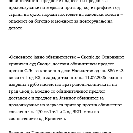
обвинителниот предлог е поднесен и предлог за
продолжување на мерката притвор, кој е прифатен од
страна на судот поради постоење на законски основи –
опасност од бегство и можност за повторување на
делото.
-Основното јавно обвинителство – Скопје до Основниот
кривичен суд Скопје, достави обвинителен предлог
против С.Љ. за кривично дело Насилство од чл. 386 ст.3
вв со ст.1 од КЗ, а заради тоа што на 11.07.2025 година
извршил грубо насилство врз градоначалничката на
Град Скопје. Воедно со обвинителниот предлог
доставен е и предлог на Јавниот обвинител за
продолжување на мерката притвор против обвинетиот
согласно чл. 470 ст.1 т.1 и 2 од ЗКП, стои во
соопштението од Кривичен.
Воедно, од Кривичен информираат дека согласно