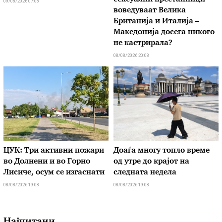
09/08/2026 07:08
воведуваат Велика
Британија и Италија –
Македонија досега никого
не кастрирала?
08/08/2026 20:08
ЦУК: Три активни пожари
Доаѓа многу топло време
во Долнени и во Горно
од утре до крајот на
Лисиче, осум се изгаснати
следната недела
08/08/2026 19:08
08/08/2026 19:08