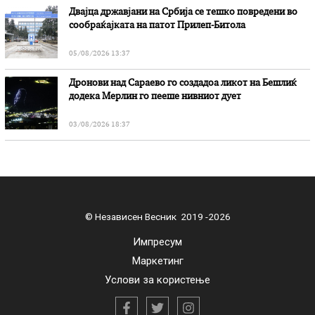
Двајца државјани на Србија се тешко повредени во
сообраќајката на патот Прилеп-Битола
05/08/2026 13:37
Дронови над Сараево го создадоа ликот на Бешлиќ
додека Мерлин го пееше нивниот дует
03/08/2026 18:37
© Независен Весник 2019 -2026
Импресум
Маркетинг
Услови за користење