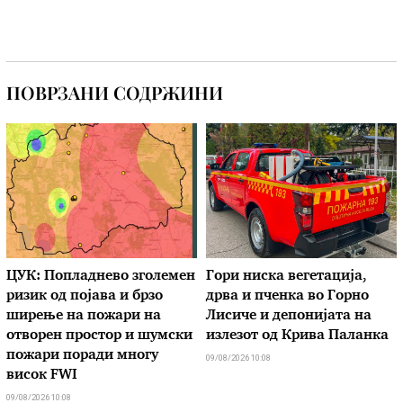
ПОВРЗАНИ СОДРЖИНИ
ЦУК: Попладнево зголемен
Гори ниска вегетација,
ризик од појава и брзо
дрва и пченка во Горно
ширење на пожари на
Лисиче и депонијата на
отворен простор и шумски
излезот од Крива Паланка
пожари поради многу
09/08/2026 10:08
висок FWI
09/08/2026 10:08