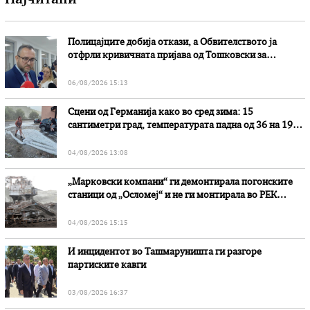
Најчитани
Полицајците добија откази, а Обвителството ја
отфрли кривичната пријава од Тошковски за
наводни злоупотреби
06/08/2026 15:13
Сцени од Германија како во сред зима: 15
сантиметри град, температурата падна од 36 на 19
степени
04/08/2026 13:08
„Марковски компани“ ги демонтирала погонските
станици од „Осломеј“ и не ги монтирала во РЕК
„Битола“, стои во вештачењето на обвинителството
04/08/2026 15:15
И инцидентот во Ташмаруништa ги разгоре
партиските кавги
03/08/2026 16:37