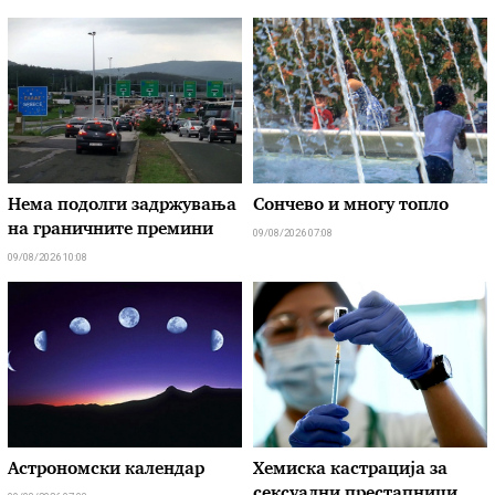
Нема подолги задржувања
Сончево и многу топло
на граничните премини
09/08/2026 07:08
09/08/2026 10:08
Астрономски календар
Хемиска кастрација за
сексуални престапници