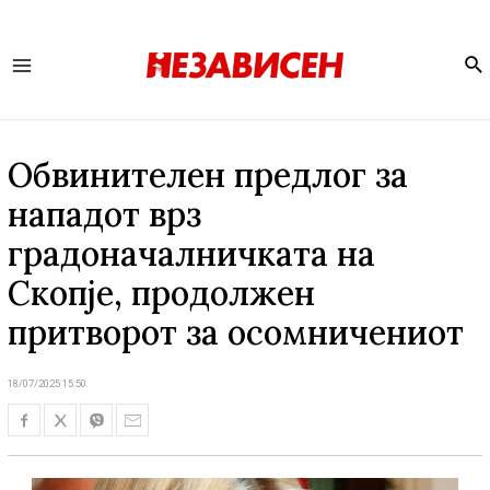
Se
Main
Menu
Обвинителен предлог за
нападот врз
градоначалничката на
Скопје, продолжен
притворот за осомничениот
18/07/2025 15:50