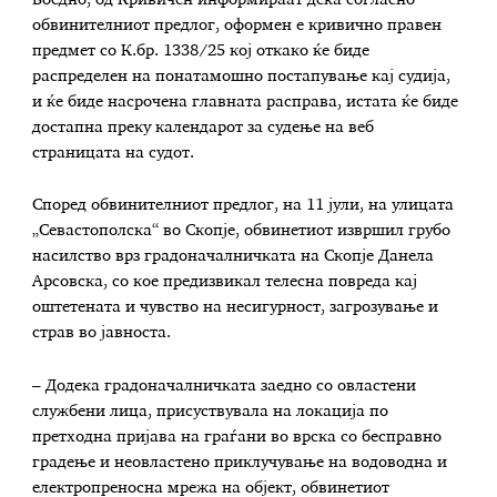
обвинителниот предлог, оформен е кривично правен
предмет со К.бр. 1338/25 кој откако ќе биде
распределен на понатамошно постапување кај судија,
и ќе биде насрочена главната расправа, истата ќе биде
достапна преку календарот за судење на веб
страницата на судот.
Според обвинителниот предлог, на 11 јули, на улицата
„Севастополска“ во Скопје, обвинетиот извршил грубо
насилство врз градоначалничката на Скопје Данела
Арсовска, со кое предизвикал телесна повреда кај
оштетената и чувство на несигурност, загрозување и
страв во јавноста.
– Додека градоначалничката заедно со овластени
службени лица, присуствувала на локација по
претходна пријава на граѓани во врска со бесправно
градење и неовластено приклучување на водоводна и
електропреносна мрежа на објект, обвинетиот