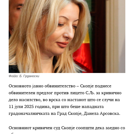
Фото: Б. Грданоски
Основното јавно обвинителство – Скопје поднесе
обвинителен предлог против лицето С.Љ. за кривично
дело насилство, во врска со настанот што се случи на
11 јули 2025 година, при што беше нападната
градоначалничката на Град Скопје, Данела Арсовска.
Основниот кривичен суд Скопје соопшти дека заедно со