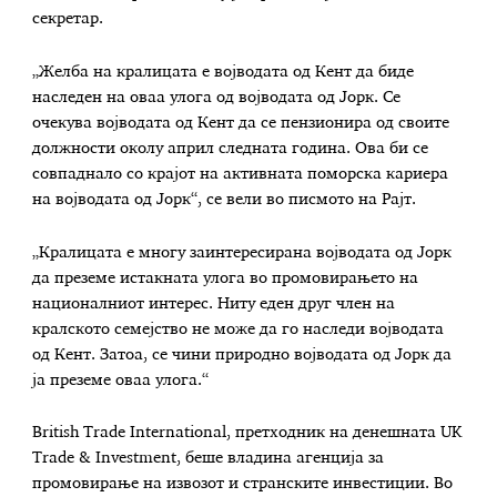
секретар.
„Желба на кралицата е војводата од Кент да биде
наследен на оваа улога од војводата од Јорк. Се
очекува војводата од Кент да се пензионира од своите
должности околу април следната година. Ова би се
совпаднало со крајот на активната поморска кариера
на војводата од Јорк“, се вели во писмото на Рајт.
„Кралицата е многу заинтересирана војводата од Јорк
да преземе истакната улога во промовирањето на
националниот интерес. Ниту еден друг член на
кралското семејство не може да го наследи војводата
од Кент. Затоа, се чини природно војводата од Јорк да
ја преземе оваа улога.“
British Trade International, претходник на денешната UK
Trade & Investment, беше владина агенција за
промовирање на извозот и странските инвестиции. Во