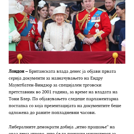
Лондон –
Британската влада денес ја објави првата
серија документи за назначувањето на Ендру
Маунтбатен-Виндзор за специјален трговски
претставник во 2001 година, за време на владата на
Тони Блер. По објавувањето следеше парламентарна
постапка со која презентацијата на документите беше
одложена до раните попладневни часови.
Либералните демократи добија „итно прашање“ на
оваа тема утрово, што ќе го принуди министерот за