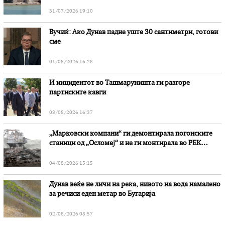
31/07/2026 19:10
Вучиќ: Ако Дунав падне уште 30 сантиметри, готови
сме
01/08/2026 16:28
И инцидентот во Ташмаруништa ги разгоре
партиските кавги
03/08/2026 16:37
„Марковски компани“ ги демонтирала погонските
станици од „Осломеј“ и не ги монтирала во РЕК
„Битола“, стои во вештачењето на обвинителството
04/08/2026 15:15
Дунав веќе не личи на река, нивото на вода намалено
за речиси еден метар во Бугарија
02/08/2026 08:57