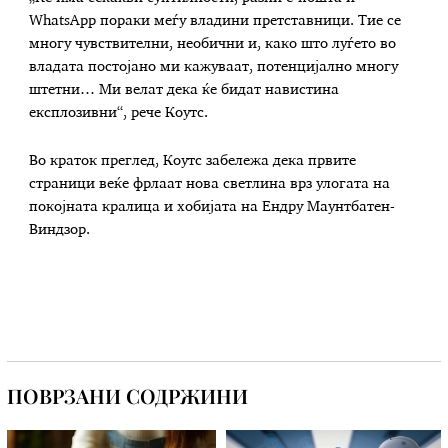
WhatsApp пораки меѓу владини претставници. Тие се
многу чувствителни, необични и, како што луѓето во
владата постојано ми кажуваат, потенцијално многу
штетни… Ми велат дека ќе бидат навистина
експлозивни“, рече Коутс.
Во краток преглед, Коутс забележа дека првите
страници веќе фрлаат нова светлина врз улогата на
покојната кралица и хобијата на Ендру Маунтбатен-
Виндзор.
ПОВРЗАНИ СОДРЖИНИ