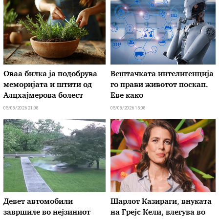
Оваа билка ја подобрува
Вештачката интелигенција
меморијата и штити од
го прави животот поскап.
Алцхајмерова болест
Еве како
05/08/2026 21:08
05/08/2026 15:08
Девет автомобили
Шарлот Казираги, внуката
завршиле во нејзиниот
на Грејс Кели, влегува во