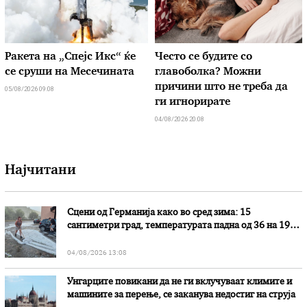
Ракета на „Спејс Икс“ ќе
Често се будите со
се сруши на Месечината
главоболка? Можни
причини што не треба да
05/08/2026 09:08
ги игнорирате
04/08/2026 20:08
Најчитани
Сцени од Германија како во сред зима: 15
сантиметри град, температурата падна од 36 на 19
степени
04/08/2026 13:08
Унгарците повикани да не ги вклучуваат климите и
машините за перење, се заканува недостиг на струја