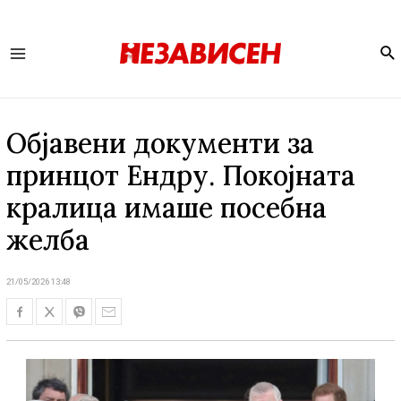
Se
Main
Menu
Објавени документи за
принцот Ендру. Покојната
кралица имаше посебна
желба
21/05/2026 13:48