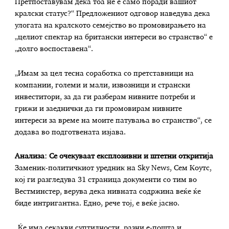
Претпоставувам дека тоа не е само поради вашиот
кралски статус?“ Предложениот одговор наведува дека
улогата на кралското семејство во промовирањето на
„целиот спектар на британски интереси во странство“ е
„долго воспоставена“.
„Имам за цел тесна соработка со претставници на
компании, големи и мали, извозници и странски
инвеститори, за да ги разберам нивните потреби и
грижи и заеднички да ги промовирам нивните
интереси за време на моите патувања во странство“, се
додава во подготвената изјава.
Анализа: Се очекуваат експлозивни и штетни откритија
Заменик-политичкиот уредник на Sky News, Сем Коутс,
кој ги разгледува 31 страница документи со тим во
Вестминстер, верува дека нивната содржина веќе ќе
биде интригантна. Едно, рече тој, е веќе јасно.
„Ќе има секакви суптилности, разни е-пошта и