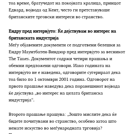
тоа време, братучедот на покојната кралица, принцот
Едвард, војвода од Кент, често ги претставуваше
британските трговски интереси во странство.
Ендру пред интервјуто: Ќе дејствувам во интерес на
британската индустрија
Меѓу објавените документи се подготвени белешки за
Ендру Маунтбатен-Виндзор пред интервјуто за весникот
The Times. Документот содржи четири прашања и
обемни предложени одговори. Иако годината на
интервјуто не е наведена, одговорите сугерираат дека
тоа било по 1 октомври 2001 година. Одговорот на
првото прашање наведува дека поранешниот војвода
ќе дејствува „во интерес на целата британска
индустрија“.
Второто прашање прашува: „Зошто мислите дека ќе
бидете почитувани во странство, особено затоа што
немате искуство во меѓународната трговија?