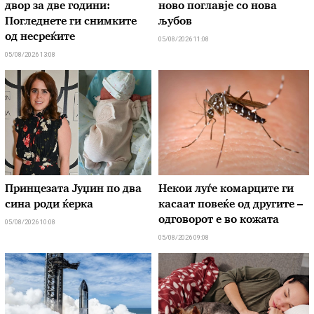
двор за две години:
ново поглавје со нова
Погледнете ги снимките
љубов
од несреќите
05/08/2026 11:08
05/08/2026 13:08
Принцезата Јуџин по два
Hекои луѓе комарците ги
сина роди ќерка
касаат повеќе од другите –
одговорот е во кожата
05/08/2026 10:08
05/08/2026 09:08