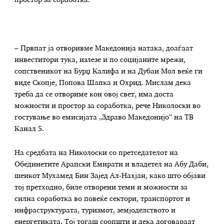
– Првпат ја отворивме Македонија натака, доаѓаат
инвеститори тука, излезе и по социјаните мрежи,
сопственикот на Бурџ Калифа и на Дубаи Мол веќе ги
виде Скопје, Попова Шапка и Охрид. Мислам дека
треба да се отвориме кон овој свет, има доста
можности и простор за соработка, рече Николоски во
гостување во емисијата „Здраво Македонијо“ на ТВ
Канал 5.
На средбата на Николоски со претседателот на
Обединетите Арапски Емирати и владетел на Абу Даби,
шеикот Мухамед Бин Зајед Ал-Нахјан, како што објави
тој претходно, биле отворени теми и можности за
силна соработка во повеќе сектори, транспортот и
инфраструктурата, туризмот, земјоделството и
енергетиката. Тој тогаш соопшти и дека договараат