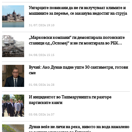
Унгарците повикани да не ги вклучуваат климите и
машините за перење, се заканува недостиг на струја
31/07/2026 19:10
„Марковски компани“ ги демонтирала погонските
станици од „Осломеј“ и не ги монтирала во РЕК
„Битола“, стои во вештачењето на обвинителството
04/08/2026 15:15
Вучиќ: Ако Дунав падне уште 30 сантиметри, готови
сме
01/08/2026 16:28
И инцидентот во Ташмаруништa ги разгоре
партиските кавги
03/08/2026 16:37
Дунав веќе не личи на река, нивото на вода намалено