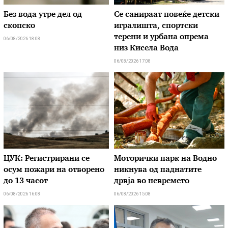
Без вода утре дел од
Се санираат повеќе детски
скопско
игралишта, спортски
терени и урбана опрема
06/08/2026 18:08
низ Кисела Вода
06/08/2026 17:08
ЦУК: Регистрирани се
Моторички парк на Водно
осум пожари на отворено
никнува од паднатите
до 13 часот
дрвја во невремето
06/08/2026 16:08
06/08/2026 15:08