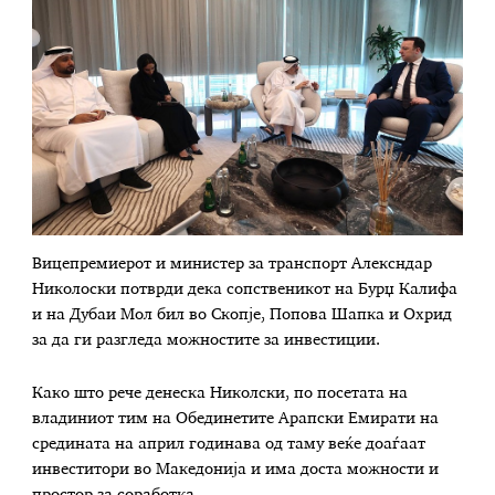
Вицепремиерот и министер за транспорт Алексндар
Николоски потврди дека сопственикот на Бурџ Калифа
и на Дубаи Мол бил во Скопје, Попова Шапка и Охрид
за да ги разгледа можностите за инвестиции.
Како што рече денеска Николски, по посетата на
владиниот тим на Обединетите Арапски Емирати на
средината на април годинава од таму веќе доаѓаат
инвеститори во Македонија и има доста можности и
простор за соработка.