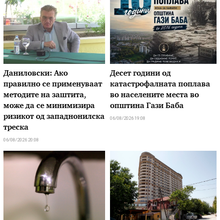
Даниловски: Ако
Десет години од
правилно се применуваат
катастрофалната поплава
методите на заштита,
во населените места во
може да се минимизира
општина Гази Баба
ризикот од западнонилска
06/08/2026 19:08
треска
06/08/2026 20:08