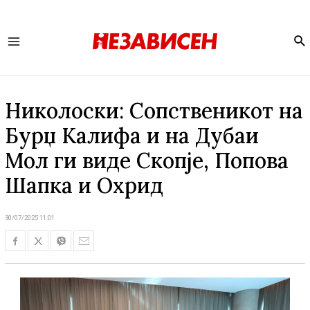
Se
Main
Menu
Николоски: Сопственикот на
Бурџ Калифа и на Дубаи
Мол ги виде Скопје, Попова
Шапка и Охрид
30/07/2025 11:01