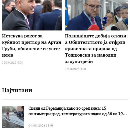
Истекува рокот за
Полицајците добија откази,
куќниот притвор на Артан
а Обвителството ја отфрли
Груби, обвинение се уште
кривичната пријава од
нема
Тошковски за наводни
злоупотреби
06/08/2026 15:08
06/08/2026 15:08
Најчитани
Сцени од Германија како во сред зима: 15
сантиметри град, температурата падна од 36 на 19
степени
04/08/2026 13:08