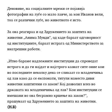
Деновиве, на социјалните мрежи се појавија
фотографии на луѓе со мало лавче, за кои Иванов вели,
тоа се различни луѓе, но животното е исто.
За ова реагираа и од Здружението за заштита на
животни „Анима Мунди“, од каде бараат одговорност
од институциите, бараат истрага од Министерството за
внатрешни работи.
„Итно бараме надлежните институции да спроведат
истрага и да ги најдат и најстрого казнат сите оние кои
во последните неколку дена се сликаат со младенчиња
од лав како да се експонати, титули наместо диви
животни заштитени со закон! Кој дозволил влез во
државата на младеничиња од лав? Кои институции се
вмешани во ова бесрамно кршење на закон?“,
прашуваат од Здружението за заштита на животни.
(Н.В)