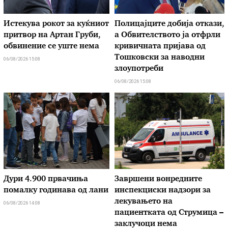
Истекува рокот за куќниот
Полицајците добија откази,
притвор на Артан Груби,
а Обвителството ја отфрли
обвинение се уште нема
кривичната пријава од
Тошковски за наводни
06/08/2026 15:08
злоупотреби
06/08/2026 15:08
Дури 4.900 првачиња
Завршени вонредните
помалку годинава од лани
инспекциски надзори за
лекувањето на
06/08/2026 14:08
пациентката од Струмица –
заклучоци нема