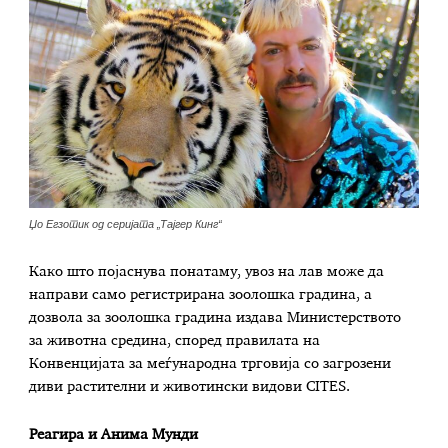
Џо Егзотик од серијата „Тајгер Кинг“
Како што појаснува понатаму, увоз на лав може да
направи само регистрирана зоолошка градина, а
дозвола за зоолошка градина издава Министерството
за животна средина, според правилата на
Конвенцијата за меѓународна трговија со загрозени
диви растителни и животински видови CITES.
Реагира и Анима Мунди