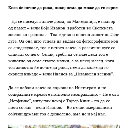
Кога ќе почне да рика, никој нема да може да го скрие
– Да се поседува лавче дома, во Македонија, е надвор
од памет – вели Војо Иванов, вработен во Скопската
зоолошка градина. – Тоа е диво и опасно животно. Јаде
луѓе. Од она што успеав да видам од фотографиите кои
се споделуваат, тоа е истото лавче, а различни луѓе се
сликаат со него. Сепак, треба да се знае дека тоа е
животно од семејството мачки, а за некој месец, кога
тоа животно ќе почне да рика, нема да може да го
скриеш никаде – вели Иванов за „Независен весник“.
Да се набави лавче за лајкови на Инстаграм и по
социјалните мрежи е потполно неоправдано. – Не е ова
„Нетфликс“, ниту пак некој е Тајгер Кинг – па да се
шета со лав – вели Иванов. – Во некои американски
сојузни држави тоа е дозволено, ама не и кај нас.