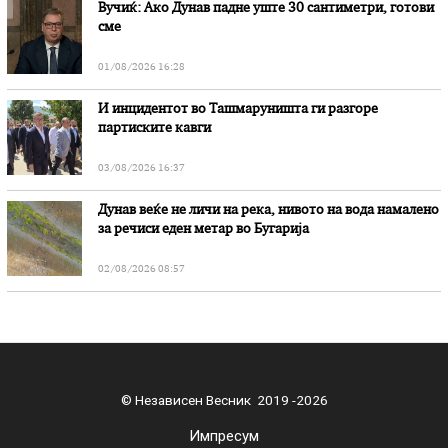
Вучиќ: Ако Дунав падне уште 30 сантиметри, готови
сме
01/08/2026 16:28
И инцидентот во Ташмаруништa ги разгоре
партиските кавги
03/08/2026 16:37
Дунав веќе не личи на река, нивото на вода намалено
за речиси еден метар во Бугарија
02/08/2026 08:57
© Независен Весник 2019 -2026
Импресум