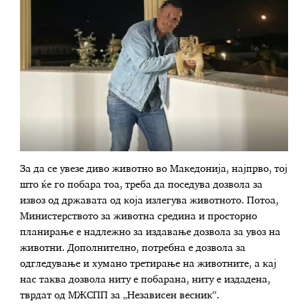
За да се увезе диво животно во Македонија, најпрво, тој
што ќе го побара тоа, треба да поседува дозвола за
извоз од државата од која излегува животното. Потоа,
Министерството за животна средина и просторно
планирање е надлежно за издавање дозвола за увоз на
животни. Дополнително, потребна е дозвола за
одгледување и хумано третирање на животните, а кај
нас таква дозвола ниту е побарана, ниту е издадена,
тврдат од МЖСПП за „Независен весник“.