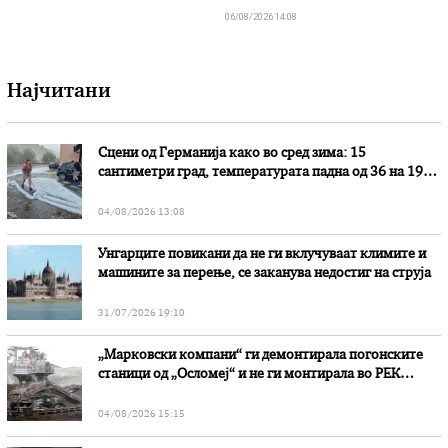
06/08/2026 14:08
Најчитани
Сцени од Германија како во сред зима: 15
сантиметри град, температурата падна од 36 на 19
степени
04/08/2026 13:08
Унгарците повикани да не ги вклучуваат климите и
машините за перење, се заканува недостиг на струја
31/07/2026 19:10
„Марковски компани“ ги демонтирала погонските
станици од „Осломеј“ и не ги монтирала во РЕК
„Битола“, стои во вештачењето на обвинителството
04/08/2026 15:15