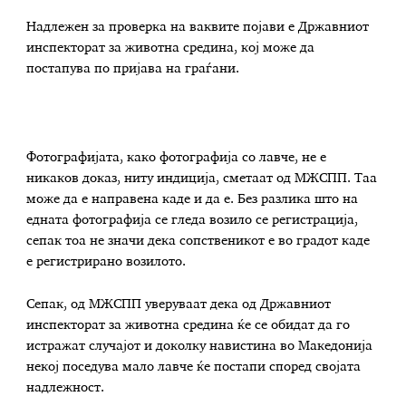
Надлежен за проверка на ваквите појави е Државниот
инспекторат за животна средина, кој може да
постапува по пријава на граѓани.
Фотографијата, како фотографија со лавче, не е
никаков доказ, ниту индиција, сметаат од МЖСПП. Таа
може да е направена каде и да е. Без разлика што на
едната фотографија се гледа возило се регистрација,
сепак тоа не значи дека сопственикот е во градот каде
е регистрирано возилото.
Сепак, од МЖСПП уверуваат дека од Државниот
инспекторат за животна средина ќе се обидат да го
истражат случајот и доколку навистина во Македонија
некој поседува мало лавче ќе постапи според својата
надлежност.