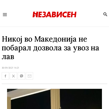
Se
Main
Menu
Никој во Македонија не
побарал дозвола за увоз на
лав
30/09/2021 16:21